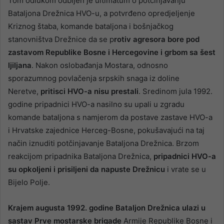
Tom odlukom odbijen je ultimatum o potčinjavanju
Bataljona Drežnica HVO-u, a potvrđeno opredjeljenje
Kriznog štaba, komande bataljona i bošnjačkog
stanovništva Drežnice da se p
rotiv agresora bore pod
zastavom Republike Bosne i Hercegovine i grbom sa šest
ljiljana
. Nakon oslobađanja Mostara, odnosno
sporazumnog povlačenja srpskih snaga iz doline
Neretve,
pritisci HVO-a nisu prestali
. Sredinom jula 1992.
godine pripadnici HVO-a nasilno su upali u zgradu
komande bataljona s namjerom da postave zastave HVO-a
i Hrvatske zajednice Herceg-Bosne, pokušavajući na taj
način iznuditi potčinjavanje Bataljona Drežnica. Brzom
reakcijom pripadnika Bataljona Drežnica,
pripadnici HVO-a
su opkoljeni i prisiljeni da napuste Drežnicu
i vrate se u
Bijelo Polje.
Krajem augusta 1992. godine Bataljon Drežnica ulazi u
sastav Prve mostarske brigade
Armije Republike Bosne i