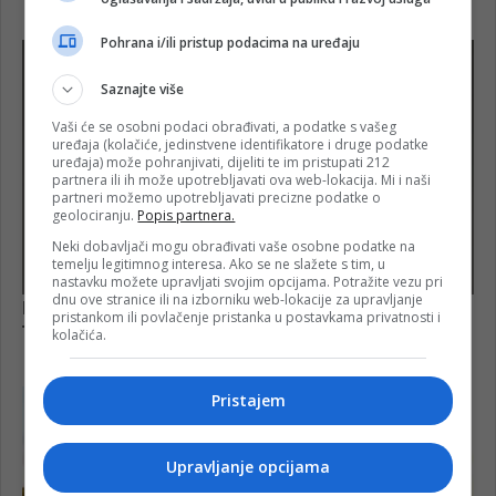
Pohrana i/ili pristup podacima na uređaju
Saznajte više
Vaši će se osobni podaci obrađivati, a podatke s vašeg
uređaja (kolačiće, jedinstvene identifikatore i druge podatke
uređaja) može pohranjivati, dijeliti te im pristupati 212
partnera ili ih može upotrebljavati ova web-lokacija. Mi i naši
partneri možemo upotrebljavati precizne podatke o
geolociranju.
Popis partnera.
Neki dobavljači mogu obrađivati vaše osobne podatke na
temelju legitimnog interesa. Ako se ne slažete s tim, u
nastavku možete upravljati svojim opcijama. Potražite vezu pri
dnu ove stranice ili na izborniku web-lokacije za upravljanje
pristankom ili povlačenje pristanka u postavkama privatnosti i
kolačića.
Pristajem
Upravljanje opcijama