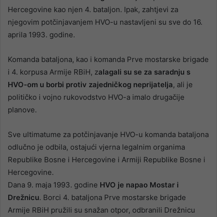
Hercegovine kao njen 4. bataljon. Ipak, zahtjevi za
njegovim potčinjavanjem HVO-u nastavljeni su sve do 16.
aprila 1993. godine.
Komanda bataljona, kao i komanda Prve mostarske brigade
i 4. korpusa Armije RBiH, z
alagali su se za saradnju s
HVO-om u borbi protiv zajedničkog neprijatelja
, ali je
političko i vojno rukovodstvo HVO-a imalo drugačije
planove.
Sve ultimatume za potčinjavanje HVO-u komanda bataljona
odlučno je odbila, ostajući vjerna legalnim organima
Republike Bosne i Hercegovine i Armiji Republike Bosne i
Hercegovine.
Dana 9. maja 1993. godine
HVO je napao Mostar i
Drežnicu
. Borci 4. bataljona Prve mostarske brigade
Armije RBiH pružili su snažan otpor, odbranili Drežnicu