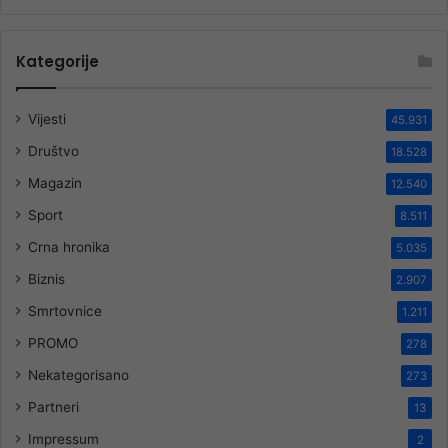
Kategorije
Vijesti
45.931
Društvo
18.528
Magazin
12.540
Sport
8.511
Crna hronika
5.035
Biznis
2.907
Smrtovnice
1.211
PROMO
278
Nekategorisano
273
Partneri
13
Impressum
2