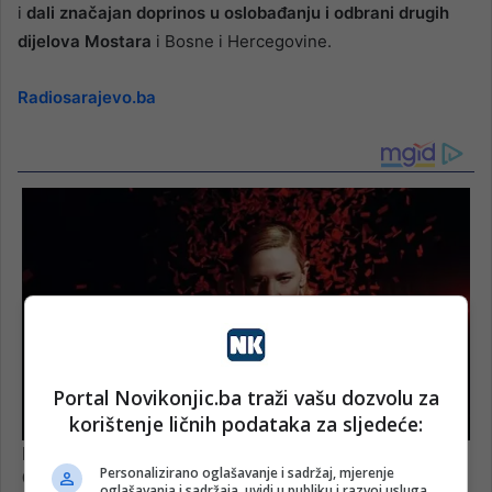
i
dali značajan doprinos u oslobađanju i odbrani drugih
dijelova Mostara
i Bosne i Hercegovine.
Radiosarajevo.ba
Portal Novikonjic.ba traži vašu dozvolu za
korištenje ličnih podataka za sljedeće:
Personalizirano oglašavanje i sadržaj, mjerenje
oglašavanja i sadržaja, uvidi u publiku i razvoj usluga