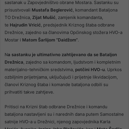
sastanak u Zapovjedništvo obrane Mostara. Sastanku su
prisustvovali
Mustafa Beglerović
, komandant Bataljona
TO Drežnica,
Zijat Mušić
, zamjenik komandanta,
te
Hajrudin Vricić
, predsjednik Kriznog štaba odbrane
Drežnice, zajedno sa članovima Općinskog stožera HVO-a
Mostar i
Matom Šarlijom “Daidžom”
.
N
a sastanku je ultimativno zahtijevano da se Bataljon
Drežnica
, zajedno sa komandom, ljudstvom i kompletnim
materijalno-tehničkim sredstvima,
potčini HVO-u
. Uprkos
ozbiljnim prijetnjama, uključujući i prijetnje likvidacijom,
članovi Kriznog štaba i komande bataljona odbili su
prihvatiti takve zahtjeve.
Pritisci na Krizni štab odbrane Drežnice i komandu
bataljona nastavljeni su i narednih dana putem Samostalne
satnije HVO-a u Drežnici, njenog zapovjednika Karla