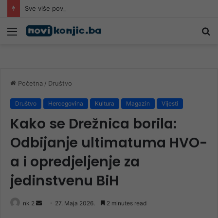
Sve više povrijeđenih na romobilima u HNK: Ljekari upozoravaju da najčešće stradaju djeca
Meni
Pr
Početna
/
Društvo
Društvo
Hercegovina
Kultura
Magazin
Vijesti
Kako se Drežnica borila:
Odbijanje ultimatuma HVO-
a i opredjeljenje za
jedinstvenu BiH
Send
nk 2
27. Maja 2026.
2 minutes read
an