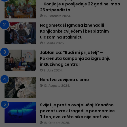
– Konjic je u posljednje 22 godine imao
25 ​​stipendista
15. Februara 2023.
Nogometaši Igmana iznenadili
Konjičanke cvijećem i besplatnim
ulazom na utakmicu
7. Marta 2025.
Jablanica: “Budi mi prijatelj” –
Pokrenuta kampanja za izgradnju
inkluzivnog centra!
9. Jula 2024.
Neretva zavijena u crno
13. Augusta 2024.
Svijet je pratio ovaj slučaj: Konačno
poznat uzrok tragedije podmornice
Titan, evo zašto niko nije preživio
16. Oktobra 2025.