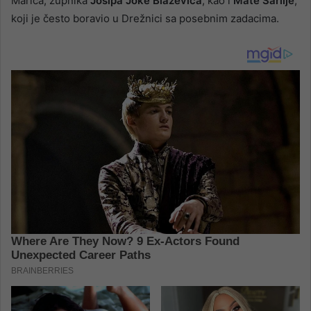
Marića, župnika
Josipa Joke Blaževića
, kao i
Mate Šarlije
,
koji je često boravio u Drežnici sa posebnim zadacima.