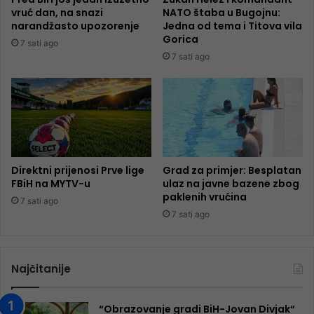
vruć dan, na snazi
NATO štaba u Bugojnu:
narandžasto upozorenje
Jedna od tema i Titova vila
Gorica
7 sati ago
7 sati ago
Direktni prijenosi Prve lige
Grad za primjer: Besplatan
FBiH na MYTV-u
ulaz na javne bazene zbog
paklenih vrućina
7 sati ago
7 sati ago
Najčitanije
“Obrazovanje gradi BiH-Jovan Divjak“