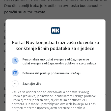
Ono što zemlji treba je kredibilna evropska budućnost –
poručili su autori teksta.
Slučajno ili ne, ovaj “tekst” poklapa se sa nedavnom
odlukom Narodne skupštine entiteta RS u Banjoj Luci
kojom je usvojena Deklaraciju o zatvaranju OHR-a u BiH. I
Portal Novikonjic.ba traži vašu dozvolu za
ne samo u RS-u traže zatvaranje OHR-a, to je želja i
korištenje ličnih podataka za sljedeće:
čelnika HDZ-a Dragana Čovića.
Personalizirano oglašavanje i sadržaj, mjerenje
Za razliku od svog vječitog političkog partnera Milorada
oglašavanja i sadržaja, uvidi u publiku i razvoj usluga
Dodika, Čović je i ovaj put lukaviji.
Pohrana i/ili pristup podacima na uređaju
– Ja bih volio da novi visoki predstavnik bude čak
Saznajte više
izmješten u briselske prostore jer ako naš put ide tim
Vaši će se osobni podaci obrađivati, a podatke s vašeg
pravcem, zašto to ne uraditi – kazao je Čović prije nekoliko
uređaja (kolačiće, jedinstvene identifikatore i druge podatke
uređaja) može pohranjivati, dijeliti te im pristupati 212
dana.
partnera ili ih može upotrebljavati ova web-lokacija. Mi i naši
partneri možemo upotrebljavati precizne podatke o