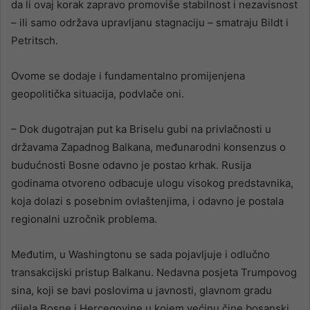
da li ovaj korak zapravo promoviše stabilnost i nezavisnost
– ili samo održava upravljanu stagnaciju – smatraju Bildt i
Petritsch.
Ovome se dodaje i fundamentalno promijenjena
geopolitička situacija, podvlače oni.
– Dok dugotrajan put ka Briselu gubi na privlačnosti u
državama Zapadnog Balkana, međunarodni konsenzus o
budućnosti Bosne odavno je postao krhak. Rusija
godinama otvoreno odbacuje ulogu visokog predstavnika,
koja dolazi s posebnim ovlaštenjima, i odavno je postala
regionalni uzročnik problema.
Međutim, u Washingtonu se sada pojavljuje i odlučno
transakcijski pristup Balkanu. Nedavna posjeta Trumpovog
sina, koji se bavi poslovima u javnosti, glavnom gradu
dijela Bosne i Hercegovine u kojem većinu čine bosanski