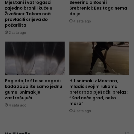
Mještani i vatrogasci
Severina o Bosni i
zajedno branili kuće u
Srebrenici: Bez toga nema
Živašnici: Tokom noći
dalje…
provlačili crijeva do
4 sata ago
požarišta
2 sata ago
Pogledajte šta se dogodi
Hit snimak iz Mostara,
kada zapalite samo jednu
mladić svojim rukama
gumu: Snimak je
prefarbao pješački prelaz:
zastrašujući
“Kad neće grad, neko
mora”
4 sata ago
4 sata ago