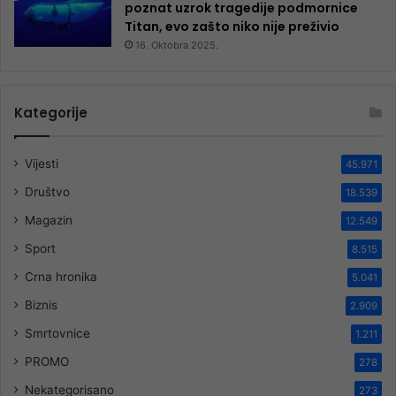
poznat uzrok tragedije podmornice
Titan, evo zašto niko nije preživio
16. Oktobra 2025.
Kategorije
Vijesti
45.971
Društvo
18.539
Magazin
12.549
Sport
8.515
Crna hronika
5.041
Biznis
2.909
Smrtovnice
1.211
PROMO
278
Nekategorisano
273