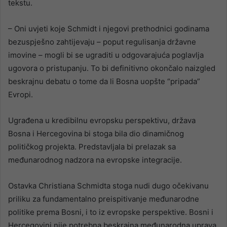
tekstu.
– Oni uvjeti koje Schmidt i njegovi prethodnici godinama
bezuspješno zahtijevaju – poput regulisanja državne
imovine – mogli bi se ugraditi u odgovarajuća poglavlja
ugovora o pristupanju. To bi definitivno okončalo naizgled
beskrajnu debatu o tome da li Bosna uopšte “pripada”
Evropi.
Ugrađena u kredibilnu evropsku perspektivu, država
Bosna i Hercegovina bi stoga bila dio dinamičnog
političkog projekta. Predstavljala bi prelazak sa
međunarodnog nadzora na evropske integracije.
Ostavka Christiana Schmidta stoga nudi dugo očekivanu
priliku za fundamentalno preispitivanje međunarodne
politike prema Bosni, i to iz evropske perspektive. Bosni i
Hercegovini nije potrebna beskrajna međunarodna uprava.