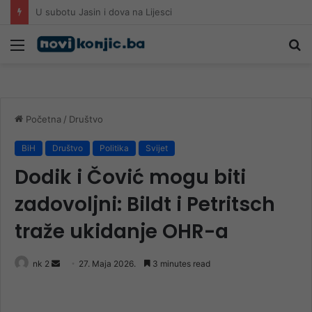
Požari kod Konjica i dalje aktivni, vatra prijeti kućama: Građani uznemireni, gašenje se nastavlja tokom noći
Meni
Pr
Početna
/
Društvo
BiH
Društvo
Politika
Svijet
Dodik i Čović mogu biti
zadovoljni: Bildt i Petritsch
traže ukidanje OHR-a
Send
nk 2
27. Maja 2026.
3 minutes read
an
email