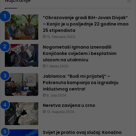
Najčitanije
“Obrazovanje gradi BiH-Jovan Divjak“
– Konjic je u posljednje 22 godine imao
25 ​​stipendista
15. Februara 2023.
Nogometaši Igmana iznenadili
Konjičanke cvijećem i besplatnim
ulazom na utakmicu
7. Marta 2025.
Jablanica: “Budi mi prijatelj” –
Pokrenuta kampanja za izgradnju
inkluzivnog centra!
9. Jula 2024.
Neretva zavijena u crno
13. Augusta 2024.
Svijet je pratio ovaj slučaj: Konačno