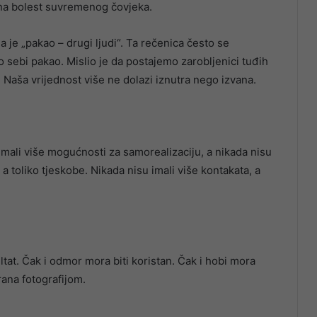
na bolest suvremenog čovjeka.
a je „pakao – drugi ljudi“. Ta rečenica često se
o sebi pakao. Mislio je da postajemo zarobljenici tuđih
Naša vrijednost više ne dolazi iznutra nego izvana.
mali više mogućnosti za samorealizaciju, a nikada nisu
, a toliko tjeskobe. Nikada nisu imali više kontakata, a
tat. Čak i odmor mora biti koristan. Čak i hobi mora
rana fotografijom.