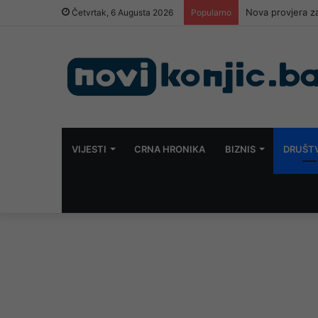
Nova provjera za
Četvrtak, 6 Augusta 2026
Popularno
VIJESTI
CRNA HRONIKA
BIZNIS
DRUŠT