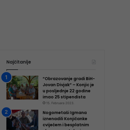
Najčitanije
“Obrazovanje gradi BiH-
Jovan Divjak“ – Konjic je
u posljednje 22 godine
imao 25 ​​stipendista
15. Februara 2023.
Nogometaši Igmana
iznenadili Konjičanke
cvijećem i besplatnim