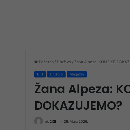
Početna
/
Društvo
/
Žana Alpeza: KOME SE DOKA
BiH
Društvo
Magazin
Žana Alpeza: K
DOKAZUJEMO?
Send
nk 2
26. Maja 2026.
an