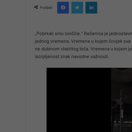
Facebook
Twitter
LinkedIn
email
Podijeli
„Pobrkali smo lončiće.“ Rečenica je jednostav
jednog vremena. Vremena u kojem čovjek sve če
ne dubinom vlastitog bića. Vremena u kojem je
iscrpljenost znak navodne važnosti.