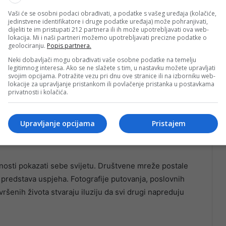
Vaši će se osobni podaci obrađivati, a podatke s vašeg uređaja (kolačiće,
jedinstvene identifikatore i druge podatke uređaja) može pohranjivati,
imo kofere koji nisu naši. Penjemo se uzbrdo po
dijeliti te im pristupati 212 partnera ili ih može upotrebljavati ova web-
ma, kao i u stvarnosti, često nosimo terete koji nam
lokacija. Mi i naši partneri možemo upotrebljavati precizne podatke o
geolociranju.
Popis partnera.
 opravdati tuđa očekivanja i zadovoljiti kriterije koje
Neki dobavljači mogu obrađivati vaše osobne podatke na temelju
legitimnog interesa. Ako se ne slažete s tim, u nastavku možete upravljati
svojim opcijama. Potražite vezu pri dnu ove stranice ili na izborniku web-
lokacije za upravljanje pristankom ili povlačenje pristanka u postavkama
riznanje. Njemački filozof Georg Wilhelm Friedrich
privatnosti i kolačića.
kroz priznavanje od strane drugih ljudi. Želimo biti
 potvrdi da postojimo i da vrijedimo.
Upravljanje opcijama
Pristajem
vorilo u beskrajnu utrku.
nosti pokazati sebe svijetu. Društvene mreže postale
predstava uspjeha. Fotografije putovanja, poslovnih
avršenih života stvaraju iluziju da svi drugi napreduju