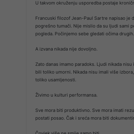
U takvom okruženju usporedba postaje kronič
Francuski filozof Jean-Paul Sartre napisao je d
pogrešno tumači. Nije mislio da su ljudi sami p
pogleda. Počinjemo sebe gledati očima drugih. 
A izvana nikada nije dovoljno.
Zato danas imamo paradoks. Ljudi nikada nisu i
bili toliko umorni. Nikada nisu imali više izbora
toliko usamljenosti.
Živimo u kulturi performansa.
Sve mora biti produktivno. Sve mora imati rezul
postati posao. Čak i sreća mora biti dokumenti
Čovjek više ne smije samo biti.