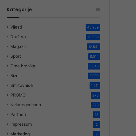
Kategorije
Vijesti
45.959
Društvo
18.530
Magazin
12.541
Sport
8.514
Crna hronika
5.040
Biznis
2.909
Smrtovnice
1.211
PROMO
278
Nekategorisano
273
Partneri
13
Impressum
2
Marketing
2