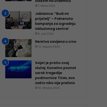
ulazom na utakmicu
7. Marta 2025.
Jablanica: “Budi mi
prijatelj” – Pokrenuta
kampanja za izgradnju
inkluzivnog centra!
9. Jula 2024.
Neretva zavijena u crno
13. Augusta 2024.
Svijet je pratio ovaj
slučaj: Konačno poznat
uzrok tragedije
podmornice Titan, evo
zašto niko nije preživio
16. Oktobra 2025.