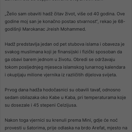
„Želio sam obaviti hadž čitav život, više od 40 godina. Ove
godine moj san je konačno postao stvarnost“, rekao je 68-
godišnji Marokanac Jreish Mohammed.
Hadž predstavlja jedan od pet stubova islama i obaveza je
svakog muslimana koji je finansijski i fizički sposoban da
ga obavi barem jednom u životu. Obredi se održavaju
tokom posljednjeg mjeseca islamskog lunarnog kalendara
i okupljaju milione vjernika iz različitih dijelova svijeta.
Prvog dana hadža hodočasnici su obavili tavaf, odnosno
sedam obilazaka oko Kabe u Kaba, pri temperaturama koje
su dosezale i 45 stepeni Celzijusa.
Nakon toga vjernici su krenuli prema Mini, gdje će noć
provesti u šatorima, prije odlaska na brdo Arefat, mjesto na