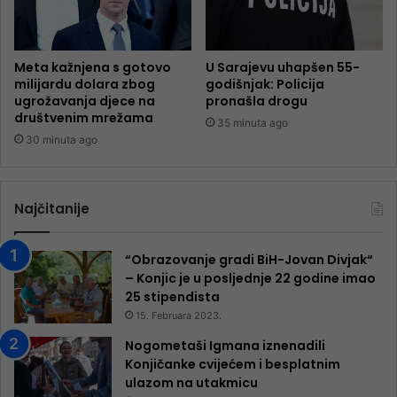
Meta kažnjena s gotovo
U Sarajevu uhapšen 55-
milijardu dolara zbog
godišnjak: Policija
ugrožavanja djece na
pronašla drogu
društvenim mrežama
35 minuta ago
30 minuta ago
Najčitanije
“Obrazovanje gradi BiH-Jovan Divjak“
– Konjic je u posljednje 22 godine imao
25 ​​stipendista
15. Februara 2023.
Nogometaši Igmana iznenadili
Konjičanke cvijećem i besplatnim
ulazom na utakmicu