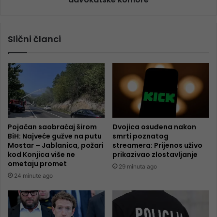
Slični članci
Pojačan saobraćaj širom
Dvojica osuđena nakon
BiH: Najveće gužve na putu
smrti poznatog
Mostar – Jablanica, požari
streamera: Prijenos uživo
kod Konjica više ne
prikazivao zlostavljanje
ometaju promet
29 minuta ago
24 minute ago