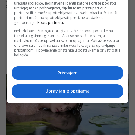
uređaja (kolačiće, jedinstvene identifikatore i druge podatke
uređaja) može pohranjivati, dijeliti te im pristupati 212
partnera ili ih može upotrebljavati ova web-lokacija. Mi i naši
partneri možemo upotrebljavati precizne podatke o
geolociranju.
Popis partnera.
Neki dobavljači mogu obrađivati vaše osobne podatke na
temelju legitimnog interesa. Ako se ne slažete s tim, u
nastavku možete upravljati svojim opcijama. Potražite vezu pri
dnu ove stranice ili na izborniku web-lokacije za upravljanje
pristankom ili povlačenje pristanka u postavkama privatnosti i
kolačića.
Pristajem
Upravljanje opcijama