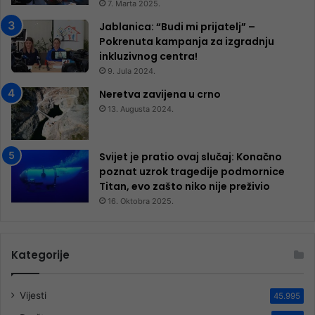
7. Marta 2025.
Jablanica: “Budi mi prijatelj” –
Pokrenuta kampanja za izgradnju
inkluzivnog centra!
9. Jula 2024.
Neretva zavijena u crno
13. Augusta 2024.
Svijet je pratio ovaj slučaj: Konačno
poznat uzrok tragedije podmornice
Titan, evo zašto niko nije preživio
16. Oktobra 2025.
Kategorije
Vijesti
45.995