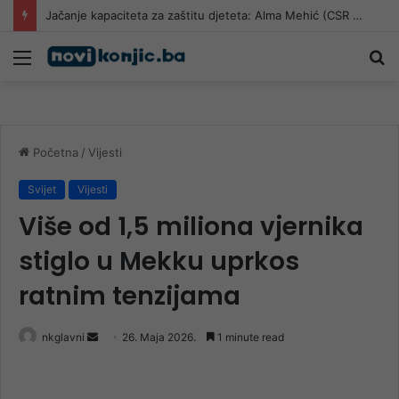
Jačanje kapaciteta za zaštitu djeteta: Alma Mehić (CSR Konjic) na edukaciji u Neumu
Meni
Pr
Početna
/
Vijesti
Svijet
Vijesti
Više od 1,5 miliona vjernika
stiglo u Mekku uprkos
ratnim tenzijama
Send
nkglavni
26. Maja 2026.
1 minute read
an
email