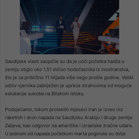
Saudijske vlasti saopćile su da je uoči početka hadža u
zemlju stiglo oko 1,51 milion hodočasnika iz inostranstva,
što je za približno 11 hiljada više nego prošle godine. Veliki
odziv vjernika zabilježen je uprkos strahovima od moguće
eskalacije sukoba na Bliskom istoku.
Podsjećamo, tokom proteklih mjeseci Iran je izveo niz
raketnih i dron napada na Saudijsku Arabiju i druge zemlje
Zaljeva, kao odgovor na američke i izraelske zračne udare.
U jednom od napada početkom marta poginule su dvije