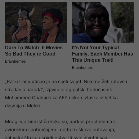
„Rat u Iranu uticao je na cijeli svijet. Niko ne želi ratove i
stradanja naroda“, izjavio je egipatski hodočasnik
Mohammed Chahada za AFP nakon izlaska iz Velika
džamija u Mekki.
Mnogi vjernici ističu kako su, uprkos problemima s
avionskim saobraćajem i rastu troškova putovanja,
zahvalni što su uspjeli ostvariti svoj životni san.