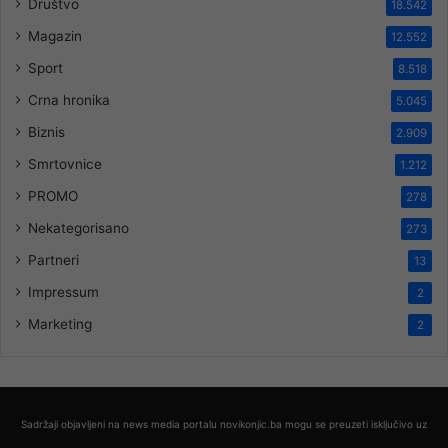
Društvo
18.542
Magazin
12.552
Sport
8.518
Crna hronika
5.045
Biznis
2.909
Smrtovnice
1.212
PROMO
278
Nekategorisano
273
Partneri
13
Impressum
2
Marketing
2
Sadržaji objavljeni na news media portalu novikonjic.ba mogu se preuzeti isključivo uz