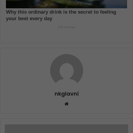
nkglavni
Website