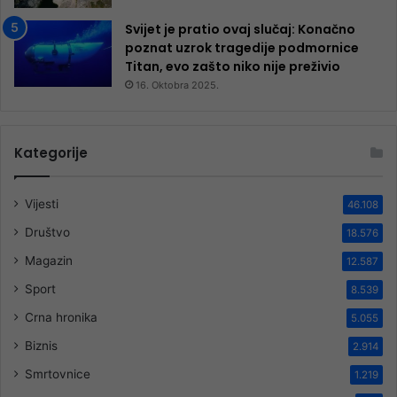
Svijet je pratio ovaj slučaj: Konačno
poznat uzrok tragedije podmornice
Titan, evo zašto niko nije preživio
16. Oktobra 2025.
Kategorije
Vijesti
46.108
Društvo
18.576
Magazin
12.587
Sport
8.539
Crna hronika
5.055
Biznis
2.914
Smrtovnice
1.219