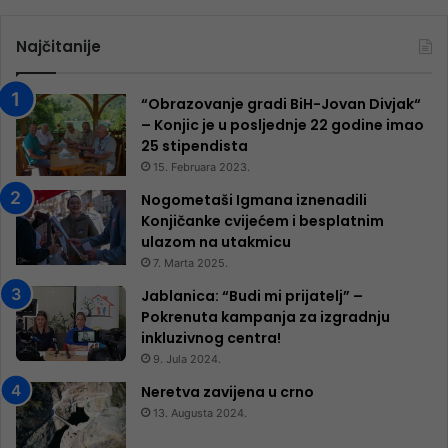
Najčitanije
“Obrazovanje gradi BiH-Jovan Divjak“
– Konjic je u posljednje 22 godine imao
25 ​​stipendista
15. Februara 2023.
Nogometaši Igmana iznenadili
Konjičanke cvijećem i besplatnim
ulazom na utakmicu
7. Marta 2025.
Jablanica: “Budi mi prijatelj” –
Pokrenuta kampanja za izgradnju
inkluzivnog centra!
9. Jula 2024.
Neretva zavijena u crno
13. Augusta 2024.