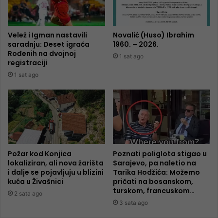
Velež i Igman nastavili
Novalić (Huso) Ibrahim
saradnju: Deset igrača
1960. – 2026.
Rođenih na dvojnoj
1 sat ago
registraciji
1 sat ago
Požar kod Konjica
Poznati poliglota stigao u
lokaliziran, ali nova žarišta
Sarajevo, pa naletio na
i dalje se pojavljuju u blizini
Tarika Hodžića: Možemo
kuća u Živašnici
pričati na bosanskom,
turskom, francuskom…
2 sata ago
3 sata ago