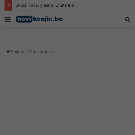
Struja, voda, grijanje: Znate li šta zapravo plaćate kada vam stignu računi?
Meni
Pr
Početna
/
Crna hronika