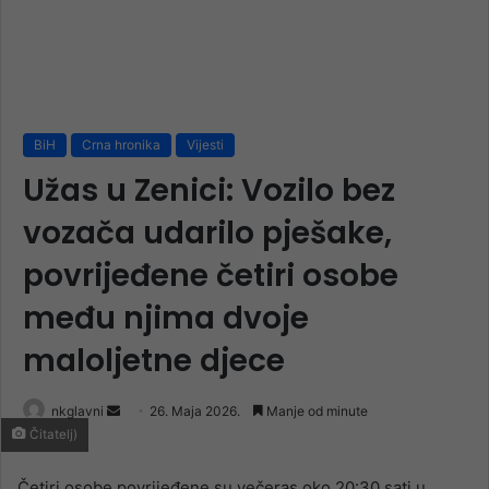
BiH
Crna hronika
Vijesti
Užas u Zenici: Vozilo bez
vozača udarilo pješake,
povrijeđene četiri osobe
među njima dvoje
maloljetne djece
Send
nkglavni
26. Maja 2026.
Manje od minute
Čitatelj)
an
email
Četiri osobe povrijeđene su večeras oko 20:30 sati u