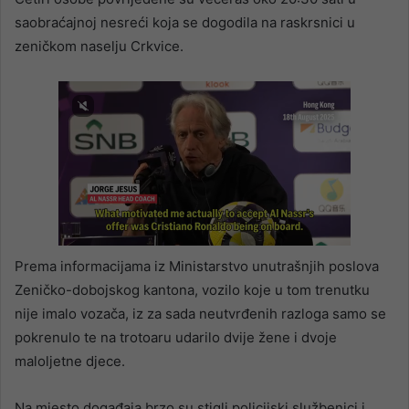
saobraćajnoj nesreći koja se dogodila na raskrsnici u
zeničkom naselju Crkvice.
Prema informacijama iz Ministarstvo unutrašnjih poslova
Zeničko-dobojskog kantona, vozilo koje u tom trenutku
nije imalo vozača, iz za sada neutvrđenih razloga samo se
pokrenulo te na trotoaru udarilo dvije žene i dvoje
maloljetne djece.
Na mjesto događaja brzo su stigli policijski službenici i