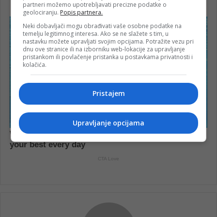
partneri možemo upotrebljavati precizne podatke o
geolociranju.
Popis partnera.
Neki dobavljači mogu obrađivati vaše osobne podatke na
temelju legitimnog interesa. Ako se ne slažete s tim, u
nastavku možete upravljati svojim opcijama. Potražite vezu pri
dnu ove stranice ili na izborniku web-lokacije za upravljanje
pristankom ili povlačenje pristanka u postavkama privatnosti i
kolačića.
Pristajem
Upravljanje opcijama