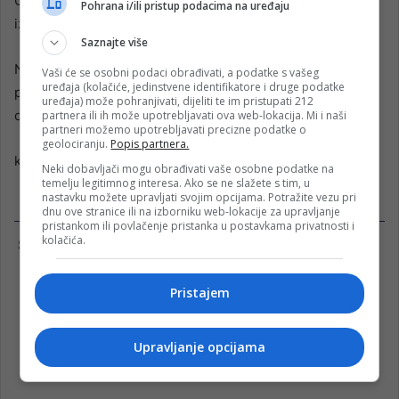
Centralnoj izbornoj komisiji BiH za provođenje Općih
Pohrana i/ili pristup podacima na uređaju
izbora koji su raspisani za oktobar ove godine.
Saznajte više
Navedenom instrukcijom su osigurana 24 miliona KM za
Vaši će se osobni podaci obrađivati, a podatke s vašeg
uređaja (kolačiće, jedinstvene identifikatore i druge podatke
provođenje Općih izbora koji bi se trebali održati 4.
uređaja) može pohranjivati, dijeliti te im pristupati 212
oktobra.
partnera ili ih može upotrebljavati ova web-lokacija. Mi i naši
partneri možemo upotrebljavati precizne podatke o
geolociranju.
Popis partnera.
klix.ba
Neki dobavljači mogu obrađivati vaše osobne podatke na
temelju legitimnog interesa. Ako se ne slažete s tim, u
nastavku možete upravljati svojim opcijama. Potražite vezu pri
dnu ove stranice ili na izborniku web-lokacije za upravljanje
pristankom ili povlačenje pristanka u postavkama privatnosti i
kolačića.
Pristajem
Upravljanje opcijama