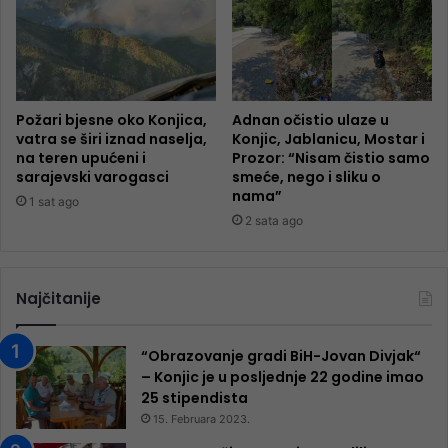
Požari bjesne oko Konjica,
Adnan očistio ulaze u
vatra se širi iznad naselja,
Konjic, Jablanicu, Mostar i
na teren upućeni i
Prozor: “Nisam čistio samo
sarajevski varogasci
smeće, nego i sliku o
nama”
1 sat ago
2 sata ago
Najčitanije
“Obrazovanje gradi BiH-Jovan Divjak“
– Konjic je u posljednje 22 godine imao
25 ​​stipendista
15. Februara 2023.