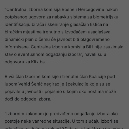
“Centralna izborna komisija Bosne i Hercegovine nakon
potpisanog ugovora za nabavku sistema za biometrijsku
identifikaciju birača i skeniranje glasačkih listića na
biračkim mjestima trenutno s izvođačem usaglašava
dinamički plan o čemu će javnost biti blagovremeno
informisana. Centralna izborna komisija BiH nije zauzimala
stav o eventualnom odgađanju izbora”, naveli su u
odgovoru za Klix.ba.
Bivši član Izborne komisije i trenutni član Koalicije pod
lupom Vehid Šehić negirao je špekulacije koje su se
pojavile u javnosti i pojasnio u kojim okolnostima može
doći do odgode izbora.
“Izbornim zakonom je predviđeno odgađanje izbora ako
postoje neke vanredne situacije. U tom slučaju izbori se
odgađaju najduže na rok od 30 dana, s tim što se ne mogu