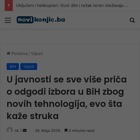
Uključeni i helikopteri: Gust dim i težak teren otežavaju gašenje požara kod Konjica
Meni
Pr
Početna
/
Vijesti
BiH
Vijesti
U javnosti se sve više priča
o odgodi izbora u BiH zbog
novih tehnologija, evo šta
kaže struka
Send
nk 1
26. Maja 2026.
3 minutes read
an