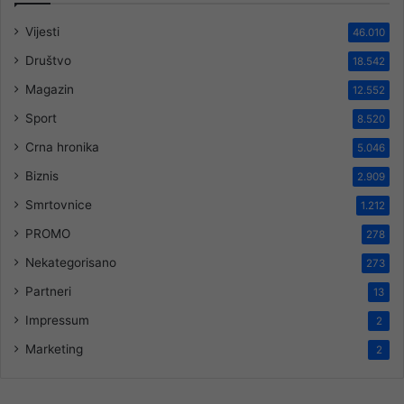
Vijesti
46.010
Društvo
18.542
Magazin
12.552
Sport
8.520
Crna hronika
5.046
Biznis
2.909
Smrtovnice
1.212
PROMO
278
Nekategorisano
273
Partneri
13
Impressum
2
Marketing
2