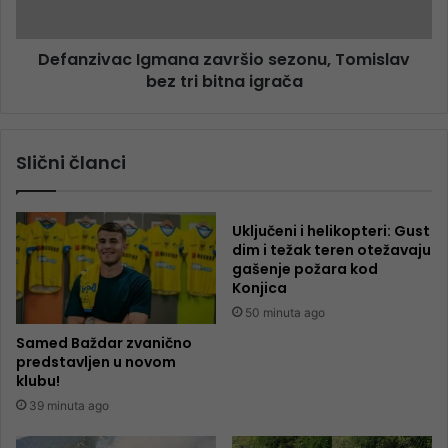
Defanzivac Igmana završio sezonu, Tomislav
bez tri bitna igrača
Slični članci
Uključeni i helikopteri: Gust
dim i težak teren otežavaju
gašenje požara kod
Konjica
50 minuta ago
Samed Baždar zvanično
predstavljen u novom
klubu!
39 minuta ago