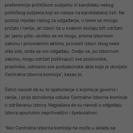
preferencije političkom subjektu ili kandidatu nekog
političkog subjekta koji se nalaze na kandidatskoj listi. Ne
postoji nijedan razlog za odgađanje, o tome se mnogo
pričalo i ranije, ali izbori će u svakom slučaju biti održani
jer jasno piše: ukoliko se ne mogu, prema Izbornom
zakonu i provedenim aktima, provesti izbori zbog neke
više sile, onda se oni odgađaju. Ovdje se, po Izbornom
zakonu, mogu održati poštivajući sve poslovnike,
pravilnike, odnosno sve podzakonske akte koje je donijela
Centralna izborna komisija”, kazao je.
Šehić navodi da su to spekulacije o kojima je govorio i
ranije, i prije donošenja odluke Centralne izborne komisije
o održavanju izbora. Naglašava da su navodi o odgađaju
izbora apsolutno neprihvatljivi i špekulativni.
“Ako Centralna izborna komisija ne može u skladu sa