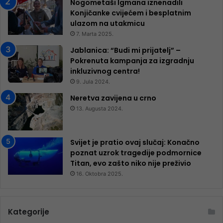
Nogometaši Igmana iznenadili
Konjičanke cvijećem i besplatnim
ulazom na utakmicu
7. Marta 2025.
Jablanica: “Budi mi prijatelj” –
Pokrenuta kampanja za izgradnju
inkluzivnog centra!
9. Jula 2024.
Neretva zavijena u crno
13. Augusta 2024.
Svijet je pratio ovaj slučaj: Konačno
poznat uzrok tragedije podmornice
Titan, evo zašto niko nije preživio
16. Oktobra 2025.
Kategorije