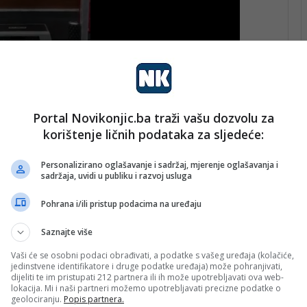
kalni pljusak u istočnim i jugoistočnim područjima
 16, na jugu zemlje do 20, a najviša dnevna
Portal Novikonjic.ba traži vašu dozvolu za
a jugu zemlje do 33 sepena.
korištenje ličnih podataka za sljedeće:
čnosti. Jutarnja temperatura oko 14, a najviša dnevna
Personalizirano oglašavanje i sadržaj, mjerenje oglašavanja i
sadržaja, uvidi u publiku i razvoj usluga
Pohrana i/ili pristup podacima na uređaju
Saznajte više
Vaši će se osobni podaci obrađivati, a podatke s vašeg uređaja (kolačiće,
jedinstvene identifikatore i druge podatke uređaja) može pohranjivati,
dijeliti te im pristupati 212 partnera ili ih može upotrebljavati ova web-
lokacija. Mi i naši partneri možemo upotrebljavati precizne podatke o
geolociranju.
Popis partnera.