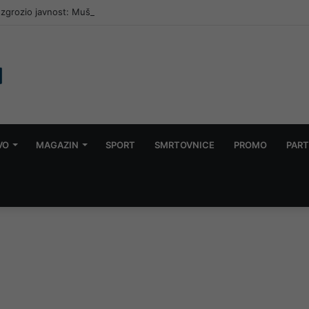
zgrozio javnost: Muškarac jet skijem ometao avione koji su gasili požar
VO
MAGAZIN
SPORT
SMRTOVNICE
PROMO
PART