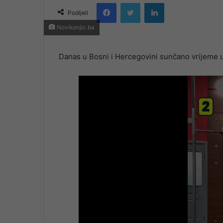
Facebook
Twitter
LinkedIn
email
Podijeli
Novikonjic.ba
Danas u Bosni i Hercegovini sunčano vrijeme 