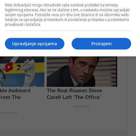
Neki dobavljači mogu obrađivati vaše osobne podatke na temelju
legitimnog interesa. Ako se ne slažete s tim, u nastavku možete upravljati
svojim opcijama. Potražite vezu pri dnu ove stranice ili na izborniku web-
lokacije za upravljanje pristankom ili povlačenje pristanka u postavkama
privatnosti i kolačića.
Upravljanje opcijama
Pristajem