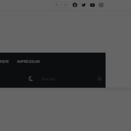
Facebook
Twitter
YouTube
Instagram
NERI
IMPRESSUM
Switch
Pretraži
skin