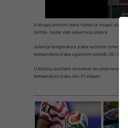
U drugoj polovini dana rijetko je moguć slab lo
zemlje. Vjetar slab sjevernog smjera.
Jutarnja temperatura zraka većinom između 10 i
temperatura zraka uglavnom između 26 i 31, n
U Konjicu sunčano sa malom do umjerenom obla
temperatura zraka oko 31 stepen.