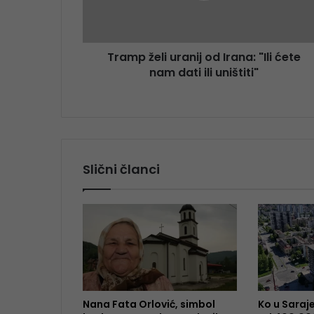
Tramp želi uranij od Irana: "Ili ćete
nam dati ili uništiti"
Slični članci
Nana Fata Orlović, simbol
Ko u Saraj