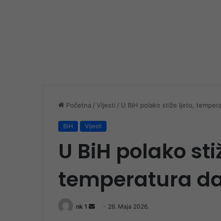
Početna
/
Vijesti
/
U BiH polako stiže ljeto, temper
BiH
Vijesti
U BiH polako stiž
temperatura da
Send
nk 1
26. Maja 2026.
an