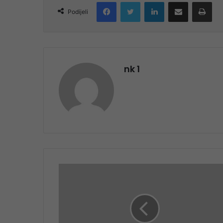
Facebook
Twitter
LinkedIn
Share via Email
Pri
Podijeli
nk 1