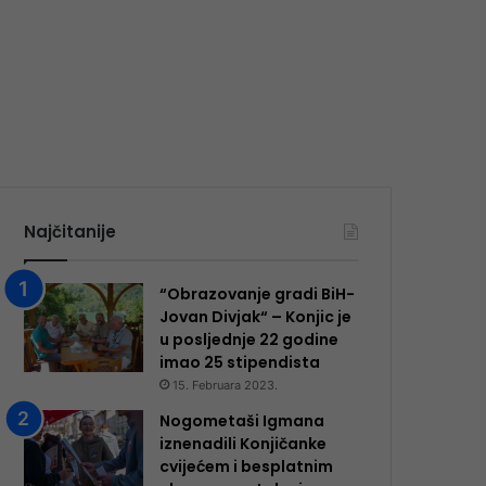
Najčitanije
“Obrazovanje gradi BiH-
Jovan Divjak“ – Konjic je
u posljednje 22 godine
imao 25 ​​stipendista
15. Februara 2023.
Nogometaši Igmana
iznenadili Konjičanke
cvijećem i besplatnim