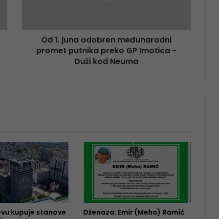
Od 1. juna odobren međunarodni
promet putnika preko GP Imotica -
Duži kod Neuma
evu kupuje stanove
Dženaza: Emir (Meho) Ramić