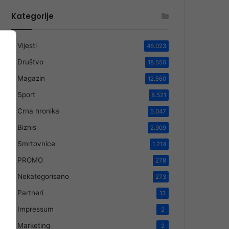
Kategorije
Vijesti
46.023
Društvo
18.550
Magazin
12.560
Sport
8.521
Crna hronika
5.047
Biznis
2.909
Smrtovnice
1.214
PROMO
278
Nekategorisano
273
Partneri
13
Impressum
2
Marketing
2