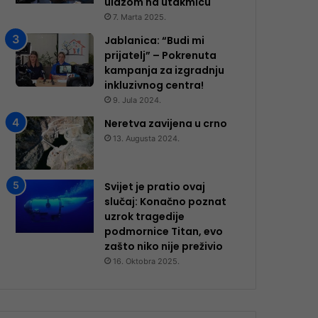
ulazom na utakmicu
7. Marta 2025.
Jablanica: “Budi mi
prijatelj” – Pokrenuta
kampanja za izgradnju
inkluzivnog centra!
9. Jula 2024.
Neretva zavijena u crno
13. Augusta 2024.
Svijet je pratio ovaj
slučaj: Konačno poznat
uzrok tragedije
podmornice Titan, evo
zašto niko nije preživio
16. Oktobra 2025.