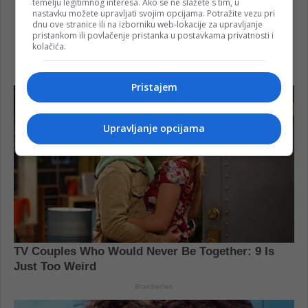
temelju legitimnog interesa. Ako se ne slažete s tim, u
nastavku možete upravljati svojim opcijama. Potražite vezu pri
dnu ove stranice ili na izborniku web-lokacije za upravljanje
pristankom ili povlačenje pristanka u postavkama privatnosti i
kolačića.
Pristajem
Upravljanje opcijama