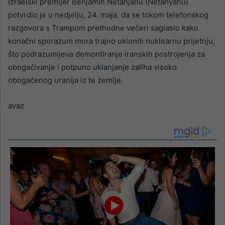
Izraelski premijer Benjamin Netanjahu (Netanyahu)
potvrdio je u nedjelju, 24. maja, da se tokom telefonskog
razgovora s Trampom prethodne večeri saglasio kako
konačni sporazum mora trajno ukloniti nuklearnu prijetnju,
što podrazumijeva demontiranje iranskih postrojenja za
obogaćivanje i potpuno uklanjanje zaliha visoko
obogaćenog uranija iz te zemlje.
avaz