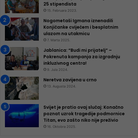
25 ​​stipendista
15. Februara 2023.
Nogometaši Igmana iznenadili
Konjičanke cvijećem i besplatnim
ulazom na utakmicu
7. Marta 2025.
Jablanica: “Budi mi prijatelj” –
Pokrenuta kampanja za izgradnju
inkluzivnog centra!
9. Jula 2024.
Neretva zavijena u crno
13. Augusta 2024.
Svijet je pratio ovaj slučaj: Konačno
poznat uzrok tragedije podmornice
Titan, evo zašto niko nije preživio
16. Oktobra 2025.