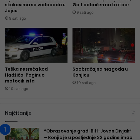
skokovima sa vodopada u
Golf odbačen na trotoar
Jajcu
9 sati ago
9 sati ago
Teška nesreća kod
Saobraćajna nezgoda u
Hadžića: Poginuo
Konjicu
motociklista
10 sati ago
10 sati ago
Najčitanije
“Obrazovanje gradi BiH-Jovan Divjak“
– Konjic je u posljednje 22 godine imao