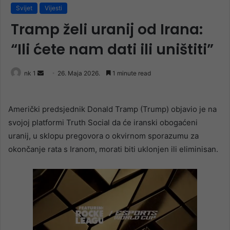
Svijet
Vijesti
Tramp želi uranij od Irana:
“Ili ćete nam dati ili uništiti”
Send
nk 1
26. Maja 2026.
1 minute read
an
email
Američki predsjednik Donald Tramp (Trump) objavio je na
svojoj platformi Truth Social da će iranski obogaćeni
uranij, u sklopu pregovora o okvirnom sporazumu za
okončanje rata s Iranom, morati biti uklonjen ili eliminisan.