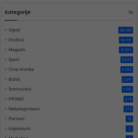
Kategorije
Vijesti
46.068
Društvo
18.557
Magazin
12.567
Sport
8.532
Crna hronika
5.053
Biznis
2.911
Smrtovnice
1.215
PROMO
278
Nekategorisano
273
Partneri
13
Impressum
2