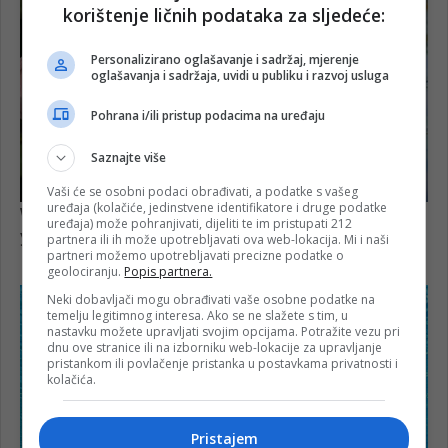
korištenje ličnih podataka za sljedeće:
Personalizirano oglašavanje i sadržaj, mjerenje
oglašavanja i sadržaja, uvidi u publiku i razvoj usluga
Pohrana i/ili pristup podacima na uređaju
Saznajte više
Vaši će se osobni podaci obrađivati, a podatke s vašeg
uređaja (kolačiće, jedinstvene identifikatore i druge podatke
uređaja) može pohranjivati, dijeliti te im pristupati 212
partnera ili ih može upotrebljavati ova web-lokacija. Mi i naši
partneri možemo upotrebljavati precizne podatke o
geolociranju.
Popis partnera.
Neki dobavljači mogu obrađivati vaše osobne podatke na
temelju legitimnog interesa. Ako se ne slažete s tim, u
nastavku možete upravljati svojim opcijama. Potražite vezu pri
dnu ove stranice ili na izborniku web-lokacije za upravljanje
pristankom ili povlačenje pristanka u postavkama privatnosti i
kolačića.
Pristajem