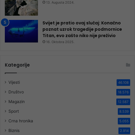
13. Augusta 2024.
Svijet je pratio ovaj slučaj: Konačno
poznat uzrok tragedije podmornice
Titan, evo zašto niko nije preživio
16. Oktobra 2025.
Kategorije
Vijesti
46.108
Društvo
18.576
Magazin
12.587
Sport
8.539
Crna hronika
5.055
Biznis
2.914