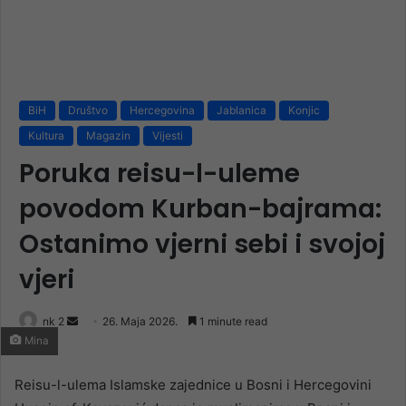
BiH
Društvo
Hercegovina
Jablanica
Konjic
Kultura
Magazin
Vijesti
Poruka reisu-l-uleme
povodom Kurban-bajrama:
Ostanimo vjerni sebi i svojoj
vjeri
Send
nk 2
26. Maja 2026.
1 minute read
Mina
an
email
Reisu-l-ulema Islamske zajednice u Bosni i Hercegovini