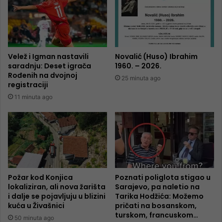
Velež i Igman nastavili
Novalić (Huso) Ibrahim
saradnju: Deset igrača
1960. – 2026.
Rođenih na dvojnoj
25 minuta ago
registraciji
11 minuta ago
Požar kod Konjica
Poznati poliglota stigao u
lokaliziran, ali nova žarišta
Sarajevo, pa naletio na
i dalje se pojavljuju u blizini
Tarika Hodžića: Možemo
kuća u Živašnici
pričati na bosanskom,
turskom, francuskom…
50 minuta ago