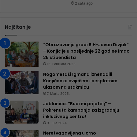
2 sata ago
Najčitanije
“Obrazovanje gradi BiH-Jovan Divjak“
– Konjic je u posljednje 22 godine imao
25 ​​stipendista
15. Februara 2023.
Nogometaši Igmana iznenadili
Konjičanke cvijećem i besplatnim
ulazom na utakmicu
7. Marta 2025.
Jablanica: “Budi mi prijatelj” –
Pokrenuta kampanja za izgradnju
inkluzivnog centra!
9. Jula 2024.
Neretva zavijena u crno