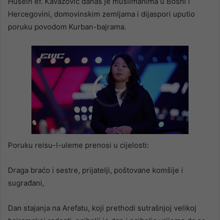
Husein ef. Kavazović danas je muslimanima u Bosni i
Hercegovini, domovinskim zemljama i dijaspori uputio
poruku povodom Kurban-bajrama.
Poruku reisu-l-uleme prenosi u cijelosti:
Draga braćo i sestre, prijatelji, poštovane komšije i
sugrađani,
Dan stajanja na Arefatu, koji prethodi sutrašnjoj velikoj