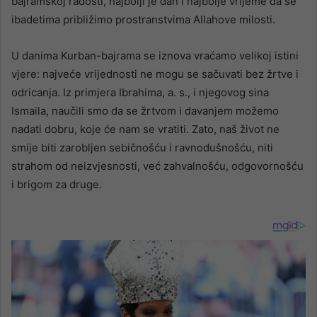
bajramskoj radosti, najbolji je dan i najbolje vrijeme da se
ibadetima približimo prostranstvima Allahove milosti.
U danima Kurban-bajrama se iznova vraćamo velikoj istini
vjere: najveće vrijednosti ne mogu se sačuvati bez žrtve i
odricanja. Iz primjera Ibrahima, a. s., i njegovog sina
Ismaila, naučili smo da se žrtvom i davanjem možemo
nadati dobru, koje će nam se vratiti. Zato, naš život ne
smije biti zarobljen sebičnošću i ravnodušnošću, niti
strahom od neizvjesnosti, već zahvalnošću, odgovornošću
i brigom za druge.