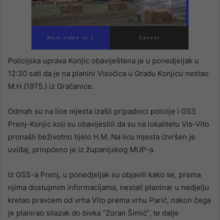
Next video in 1
Cancel
Policijska uprava Konjic obaviještena je u ponedjeljak u
12:30 sati da je na planini Visočica u Gradu Konjicu nestao
M.H.(1975.) iz Gračanice.
Odmah su na lice mjesta izašli pripadnici policije i GSS
Prenj-Konjic koji su obavijestili da su na lokalitetu Vis-Vito
pronašli beživotno tijelo H.M. Na licu mjesta izvršen je
uviđaj, priopćeno je iz županijskog MUP-a.
Iz GSS-a Prenj, u ponedjeljak su objavili kako se, prema
njima dostupnim informacijama, nestali planinar u nedjelju
kretao pravcem od vrha Vito prema vrhu Parić, nakon čega
je planirao silazak do bivka “Zoran Šimić”, te dalje