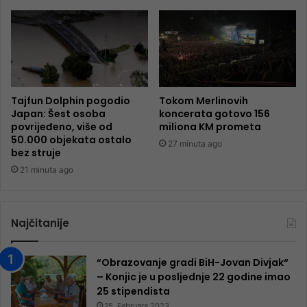
Tajfun Dolphin pogodio
Tokom Merlinovih
Japan: Šest osoba
koncerata gotovo 156
povrijeđeno, više od
miliona KM prometa
50.000 objekata ostalo
27 minuta ago
bez struje
21 minuta ago
Najčitanije
“Obrazovanje gradi BiH-Jovan Divjak“
– Konjic je u posljednje 22 godine imao
25 ​​stipendista
15. Februara 2023.