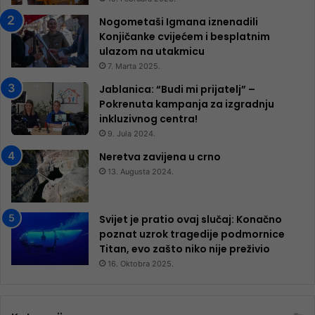
Nogometaši Igmana iznenadili
Konjičanke cvijećem i besplatnim
ulazom na utakmicu
7. Marta 2025.
Jablanica: “Budi mi prijatelj” –
Pokrenuta kampanja za izgradnju
inkluzivnog centra!
9. Jula 2024.
Neretva zavijena u crno
13. Augusta 2024.
Svijet je pratio ovaj slučaj: Konačno
poznat uzrok tragedije podmornice
Titan, evo zašto niko nije preživio
16. Oktobra 2025.