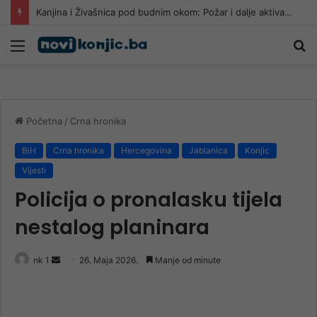
Požar kod Konjica i dalje aktivan, stanje bolje nego jutros
Meni
Pr
Početna
/
Crna hronika
BiH
Crna hronika
Hercegovina
Jablanica
Konjic
Vijesti
Policija o pronalasku tijela
nestalog planinara
Send
nk 1
26. Maja 2026.
Manje od minute
an
email