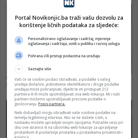
Portal Novikonjic.ba traži vašu dozvolu za
korištenje ličnih podataka za sljedeće:
Personalizirano oglašavanje i sadržaj, mjerenje
oglašavanja i sadržaja, uvidi u publiku i razvoj usluga
Pohrana i/ili pristup podacima na uređaju
Saznajte više
Vaši će se osobni podaci obrađivati, a podatke s vašeg
uređaja (kolačiće, jedinstvene identifikatore i druge podatke
uređaja) može pohranjivati, dijeliti te im pristupati 212
partnera ili ih može upotrebljavati ova web-lokacija. Mi i naši
partneri možemo upotrebljavati precizne podatke o
geolociranju.
Popis partnera.
Neki dobavljači mogu obrađivati vaše osobne podatke na
temelju legitimnog interesa. Ako se ne slažete s tim, u
nastavku možete upravljati svojim opcijama. Potražite vezu pri
dnu ove stranice ili na izborniku web-lokacije za upravljanje
pristankom ili povlačenje pristanka u postavkama privatnosti i
kolačića.