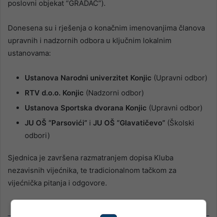
poslovni objekat “GRADAC”).
Donesena su i rješenja o konačnim imenovanjima članova
upravnih i nadzornih odbora u ključnim lokalnim
ustanovama:
Ustanova Narodni univerzitet Konjic
(Upravni odbor)
RTV d.o.o. Konjic
(Nadzorni odbor)
Ustanova Sportska dvorana Konjic
(Upravni odbor)
JU OŠ “Parsovići”
i
JU OŠ “Glavatičevo”
(Školski
odbori)
Sjednica je završena razmatranjem dopisa Kluba
nezavisnih vijećnika, te tradicionalnom tačkom za
vijećnička pitanja i odgovore.