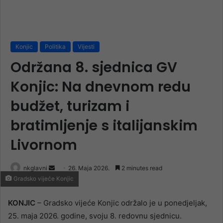
Konjic
Politika
Vijesti
Održana 8. sjednica GV
Konjic: Na dnevnom redu
budžet, turizam i
bratimljenje s italijanskim
Livornom
Send
nkglavni
26. Maja 2026.
2 minutes read
Gradsko vijeće Konjic
an
email
KONJIC
– Gradsko vijeće Konjic održalo je u ponedjeljak,
25. maja 2026. godine, svoju 8. redovnu sjednicu.