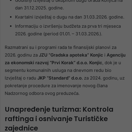
Godišnji izvještaj o ukupnom dugu Grada Konjica na
dan 31.12.2025. godine.
Kvartalni izvještaj o dugu na dan 31.03.2026. godine.
Informaciju o izvršenju budžeta za prva tri mjeseca
2026. godine (period 01.01. – 31.03.2026.).
Razmatrani su i programi rada te finansijski planovi za
2026. godinu za
JZU “Gradska apoteka” Konjic
i
Agenciju
za ekonomski razvoj “Prvi Korak” d.o.o. Konjic
, dok je u
segmentu komunalnih usluga na dnevnom redu bio
Izvještaj o radu
JKP “Standard” d.o.o.
za 2024. godinu, uz
pokretanje procedure za imenovanje novog člana
Nadzornog odbora ovog preduzeća.
Unapređenje turizma: Kontrola
raftinga i osnivanje Turističke
zajednice