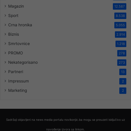
Magazin
12.587
Sport
8.538
Crna hronika
5.055
Biznis
2.914
Smrtovnice
1.218
PROMO
278
Nekategorisano
273
Partneri
13
Impressum
2
Marketing
2
Sadržaji objavljeni na news media portalu novikonjic.ba mogu se preuzeti isključivo uz
navođenje izvora sa linkom.