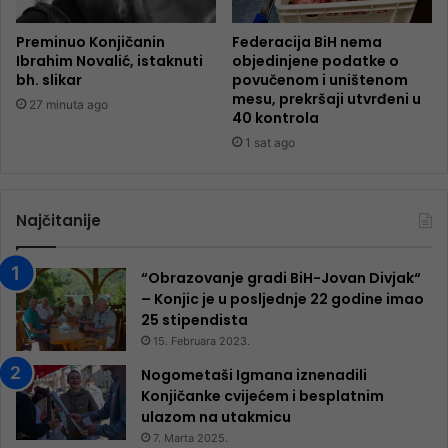
Preminuo Konjičanin
Federacija BiH nema
Ibrahim Novalić, istaknuti
objedinjene podatke o
bh. slikar
povučenom i uništenom
mesu, prekršaji utvrđeni u
27 minuta ago
40 kontrola
1 sat ago
Najčitanije
“Obrazovanje gradi BiH-Jovan Divjak“
– Konjic je u posljednje 22 godine imao
25 ​​stipendista
15. Februara 2023.
Nogometaši Igmana iznenadili
Konjičanke cvijećem i besplatnim
ulazom na utakmicu
7. Marta 2025.