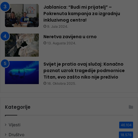
Jablanica: “Budi mi prijatelj” –
Pokrenuta kampanja za izgradnju
inkluzivnog centra!
9. Jula 2024.
Neretva zavijena u crno
13. Augusta 2024.
Svijet je pratio ovaj slučaj: Konačno
poznat uzrok tragedije podmornice
Titan, evo zašto niko nije preživio
16. Oktobra 2025.
Kategorije
Vijesti
46.104
Društvo
18.576