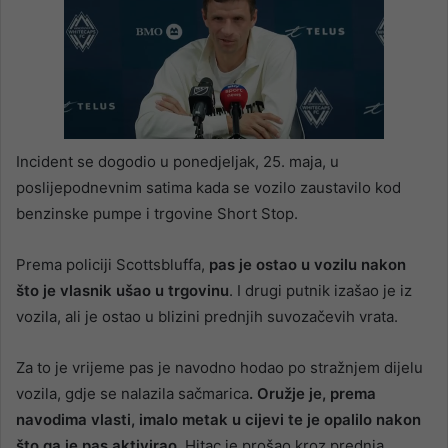
Incident se dogodio u ponedjeljak, 25. maja, u
poslijepodnevnim satima kada se vozilo zaustavilo kod
benzinske pumpe i trgovine Short Stop.
Prema policiji Scottsbluffa,
pas je ostao u vozilu nakon
što je vlasnik ušao u trgovinu
. I drugi putnik izašao je iz
vozila, ali je ostao u blizini prednjih suvozačevih vrata.
Za to je vrijeme pas je navodno hodao po stražnjem dijelu
vozila, gdje se nalazila sačmarica
. Oružje je, prema
navodima vlasti, imalo metak u cijevi te je opalilo nakon
što ga je pas aktivirao.
Hitac je prošao kroz prednja