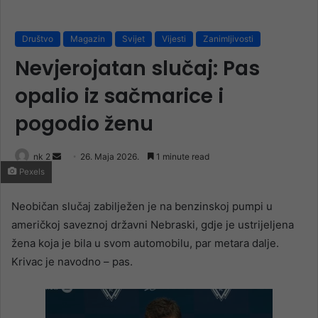
Društvo
Magazin
Svijet
Vijesti
Zanimljivosti
Nevjerojatan slučaj: Pas
opalio iz sačmarice i
pogodio ženu
Send
nk 2
26. Maja 2026.
1 minute read
Pexels
an
email
Neobičan slučaj zabilježen je na benzinskoj pumpi u
američkoj saveznoj državni Nebraski, gdje je ustrijeljena
žena koja je bila u svom automobilu, par metara dalje.
Krivac je navodno – pas.