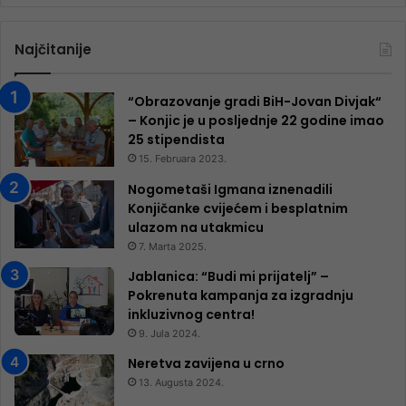
Najčitanije
“Obrazovanje gradi BiH-Jovan Divjak“
– Konjic je u posljednje 22 godine imao
25 ​​stipendista
15. Februara 2023.
Nogometaši Igmana iznenadili
Konjičanke cvijećem i besplatnim
ulazom na utakmicu
7. Marta 2025.
Jablanica: “Budi mi prijatelj” –
Pokrenuta kampanja za izgradnju
inkluzivnog centra!
9. Jula 2024.
Neretva zavijena u crno
13. Augusta 2024.