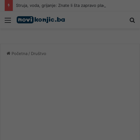
Struja, voda, grijanje: Znate li šta zapravo plaćate kada vam stignu računi?
Meni
Pr
Početna
/
Društvo