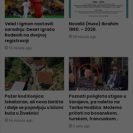
Velež i Igman nastavili
Novalić (Huso) Ibrahim
saradnju: Deset igrača
1960. – 2026.
Rođenih na dvojnoj
29 minuta ago
registraciji
15 minuta ago
Požar kod Konjica
Poznati poliglota stigao u
lokaliziran, ali nova žarišta
Sarajevo, pa naletio na
i dalje se pojavljuju u blizini
Tarika Hodžića: Možemo
kuća u Živašnici
pričati na bosanskom,
turskom, francuskom…
54 minute ago
2 sata ago