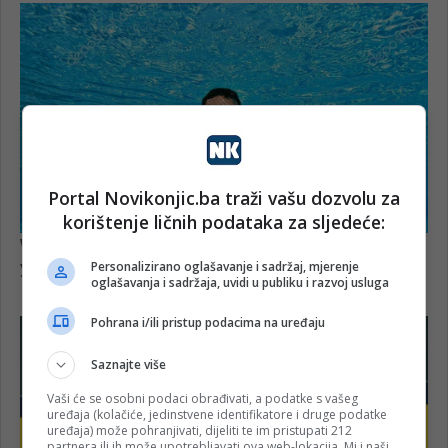
Portal Novikonjic.ba traži vašu dozvolu za
korištenje ličnih podataka za sljedeće:
Personalizirano oglašavanje i sadržaj, mjerenje
oglašavanja i sadržaja, uvidi u publiku i razvoj usluga
Pohrana i/ili pristup podacima na uređaju
Saznajte više
Vaši će se osobni podaci obrađivati, a podatke s vašeg
uređaja (kolačiće, jedinstvene identifikatore i druge podatke
uređaja) može pohranjivati, dijeliti te im pristupati 212
partnera ili ih može upotrebljavati ova web-lokacija. Mi i naši