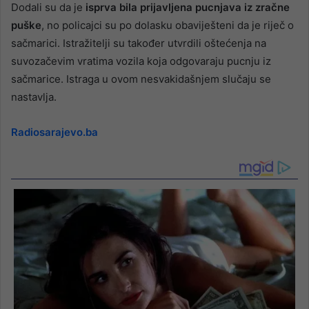
Dodali su da je
isprva bila prijavljena pucnjava iz zračne
puške
, no policajci su po dolasku obaviješteni da je riječ o
sačmarici. Istražitelji su također utvrdili oštećenja na
suvozačevim vratima vozila koja odgovaraju pucnju iz
sačmarice. Istraga u ovom nesvakidašnjem slučaju se
nastavlja.
Radiosarajevo.ba