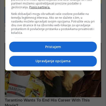
partneri možemo upotrebljavati precizne podatke o
geolociranju.
Popis partnera.
Neki dobavljači mogu obrađivati vaše osobne podatke na
temelju legitimnog interesa. Ako se ne slažete s tim, u
nastavku možete upravljati svojim opcijama. Potražite vezu pri
dnu ove stranice ili na izborniku web-lokacije za upravljanje
pristankom ili povlačenje pristanka u postavkama privatnosti i
kolačića.
Pristajem
Upravljanje opcijama