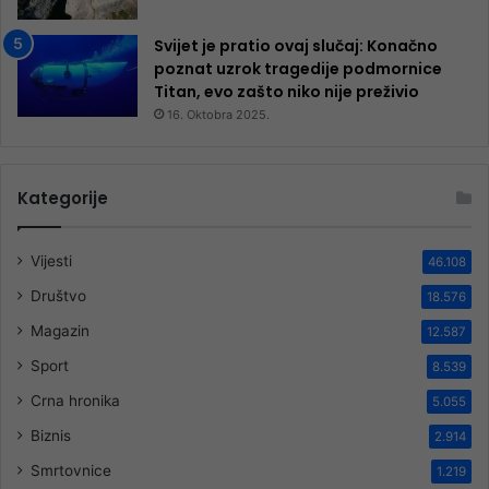
Svijet je pratio ovaj slučaj: Konačno
poznat uzrok tragedije podmornice
Titan, evo zašto niko nije preživio
16. Oktobra 2025.
Kategorije
Vijesti
46.108
Društvo
18.576
Magazin
12.587
Sport
8.539
Crna hronika
5.055
Biznis
2.914
Smrtovnice
1.219