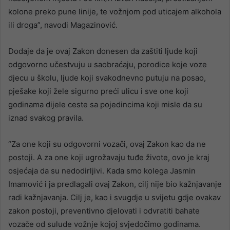
kolone preko pune linije, te vožnjom pod uticajem alkohola
ili droga”, navodi Magazinović.
Dodaje da je ovaj Zakon donesen da zaštiti ljude koji
odgovorno učestvuju u saobraćaju, porodice koje voze
djecu u školu, ljude koji svakodnevno putuju na posao,
pješake koji žele sigurno preći ulicu i sve one koji
godinama dijele ceste sa pojedincima koji misle da su
iznad svakog pravila.
“Za one koji su odgovorni vozači, ovaj Zakon kao da ne
postoji. A za one koji ugrožavaju tuđe živote, ovo je kraj
osjećaja da su nedodirljivi. Kada smo kolega Jasmin
Imamović i ja predlagali ovaj Zakon, cilj nije bio kažnjavanje
radi kažnjavanja. Cilj je, kao i svugdje u svijetu gdje ovakav
zakon postoji, preventivno djelovati i odvratiti bahate
vozače od sulude vožnje kojoj svjedočimo godinama.