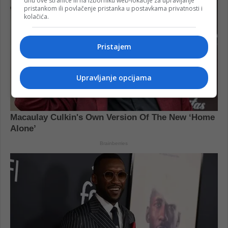
dnu ove stranice ili na izborniku web-lokacije za upravljanje
pristankom ili povlačenje pristanka u postavkama privatnosti i
kolačića.
Pristajem
Upravljanje opcijama