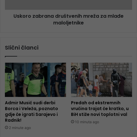
Uskoro zabrana društvenih mreža za mlađe
maloljetnike
Slični članci
Admir Musić sudi derbi
Predah od ekstremnih
Borca i Veleža, poznato
vrućina trajat će kratko, u
gdje će igrati Sarajevo i
BiH stiže novi toplotni val
Radnik!
10 minuta ago
2 minute ago