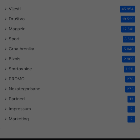
Vijesti
45.954
Društvo
18.529
Magazin
12.541
Sport
8.514
Crna hronika
5.040
Biznis
2.909
Smrtovnice
1.211
PROMO
278
Nekategorisano
273
Partneri
13
Impressum
2
Marketing
2