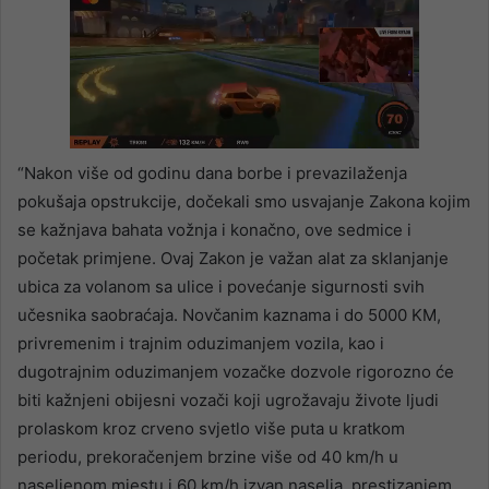
“Nakon više od godinu dana borbe i prevazilaženja
pokušaja opstrukcije, dočekali smo usvajanje Zakona kojim
se kažnjava bahata vožnja i konačno, ove sedmice i
početak primjene. Ovaj Zakon je važan alat za sklanjanje
ubica za volanom sa ulice i povećanje sigurnosti svih
učesnika saobraćaja. Novčanim kaznama i do 5000 KM,
privremenim i trajnim oduzimanjem vozila, kao i
dugotrajnim oduzimanjem vozačke dozvole rigorozno će
biti kažnjeni obijesni vozači koji ugrožavaju živote ljudi
prolaskom kroz crveno svjetlo više puta u kratkom
periodu, prekoračenjem brzine više od 40 km/h u
naseljenom mjestu i 60 km/h izvan naselja, prestizanjem