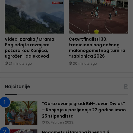
Video iz zraka / Drama:
Četvrtfinalisti 30.
Pogledajte razmjere
tradicionalnog noćnog
požara kod Konjica,
malonogometnog turnira
ugrožen i dalekovod
“Jablanica 2026
21 minuta ago
30 minuta ago
Najčitanije
“Obrazovanje gradi BiH-Jovan Divjak“
– Konjic je u posljednje 22 godine imao
25 ​​stipendista
15. Februara 2023.
Nogometaši Igmana iznenadili