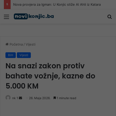
Nova provjera za Igman: U Konjic stiže Al Ahli iz Katara
Meni
Pr
Početna
/
Vijesti
BiH
Vijesti
Na snazi zakon protiv
bahate vožnje, kazne do
5.000 KM
Send
nk 1
26. Maja 2026.
1 minute read
an
email