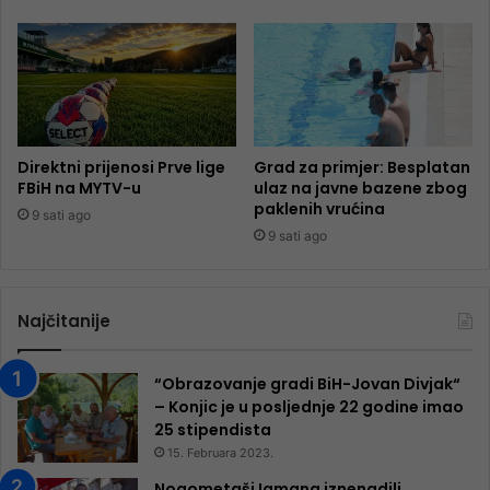
Direktni prijenosi Prve lige
Grad za primjer: Besplatan
FBiH na MYTV-u
ulaz na javne bazene zbog
paklenih vrućina
9 sati ago
9 sati ago
Najčitanije
“Obrazovanje gradi BiH-Jovan Divjak“
– Konjic je u posljednje 22 godine imao
25 ​​stipendista
15. Februara 2023.
Nogometaši Igmana iznenadili