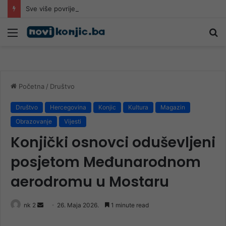
Sve više povrijeđenih na romobilima u HNK: Ljekari upozoravaju da najčešće stradaju djeca
Meni
Pr
Početna
/
Društvo
Društvo
Hercegovina
Konjic
Kultura
Magazin
Obrazovanje
Vijesti
Konjički osnovci oduševljeni
posjetom Međunarodnom
aerodromu u Mostaru
Send
nk 2
26. Maja 2026.
1 minute read
an