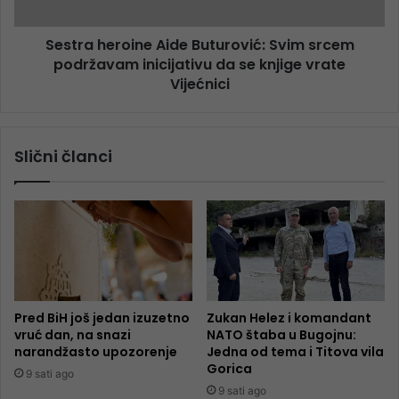
Sestra heroine Aide Buturović: Svim srcem
podržavam inicijativu da se knjige vrate
Vijećnici
Slični članci
Pred BiH još jedan izuzetno
Zukan Helez i komandant
vruć dan, na snazi
NATO štaba u Bugojnu:
narandžasto upozorenje
Jedna od tema i Titova vila
Gorica
9 sati ago
9 sati ago