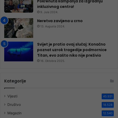
Pokrenuta kampanja za izgradnju
inkluzivnog centra!
9. Jula 2024.
Neretva zavijena u crno
13. Augusta 2024.
Svijet je pratio ovaj slučaj: Konačno
poznat uzrok tragedije podmornice
Titan, evo zašto niko nije preživio
16. Oktobra 2025.
Kategorije
Vijesti
45.931
Društvo
18.528
Magazin
12.540