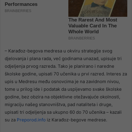
– Karađoz-begova medresa u okviru strategije svog
djelovanja i plana rada, već godinama unazad, upisuje tri
odjeljenja prvog razreda. Tako je planirano i naredne
školske godine, upisati 70 učenika u prvi razred. Interes za
upis u Medresu među osnovcima je na zavidnom nivou,
tome u prilog ide i podatak da uspijevamo svake školske
godine, bez obzira na objektivne otežavajuće okolnosti,
migraciju našeg stanovništva, pad nataliteta i druge,
upisati tri odjeljenja sa ukupno 60 do 70 učenika – kazali
su za
Preporod.info
iz Karađoz-begove medrese.