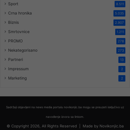
Sport
8.511
Crna hronika
5.035
Biznis
2.907
Smrtovnice
1.211
PROMO
278
Nekategorisano
273
Partneri
13
Impressum
2
Marketing
2
Sadržaji objavljeni na news media portalu novikonjic.ba mogu se preuzeti isključivo uz
navođenje izvora sa linkom.
© Copyright 2026, All Rights Reserved |
Made by
Novikonjic.ba