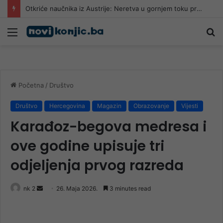
Otkriće naučnika iz Austrije: Neretva u gornjem toku promijenila boju, traži se nezavisna istraga
Meni
Pr
Početna
/
Društvo
Društvo
Hercegovina
Magazin
Obrazovanje
Vijesti
Karađoz-begova medresa i
ove godine upisuje tri
odjeljenja prvog razreda
Send
nk 2
26. Maja 2026.
3 minutes read
an
email