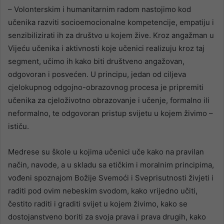
– Volonterskim i humanitarnim radom nastojimo kod
učenika razviti socioemocionalne kompetencije, empatiju i
senzibilizirati ih za društvo u kojem žive. Kroz angažman u
Vijeću učenika i aktivnosti koje učenici realizuju kroz taj
segment, učimo ih kako biti društveno angažovan,
odgovoran i posvećen. U principu, jedan od ciljeva
cjelokupnog odgojno-obrazovnog procesa je pripremiti
učenika za cjeloživotno obrazovanje i učenje, formalno ili
neformalno, te odgovoran pristup svijetu u kojem živimo –
ističu.
Medrese su škole u kojima učenici uče kako na pravilan
način, navode, a u skladu sa etičkim i moralnim principima,
vođeni spoznajom Božije Svemoći i Sveprisutnosti živjeti i
raditi pod ovim nebeskim svodom, kako vrijedno učiti,
čestito raditi i graditi svijet u kojem živimo, kako se
dostojanstveno boriti za svoja prava i prava drugih, kako