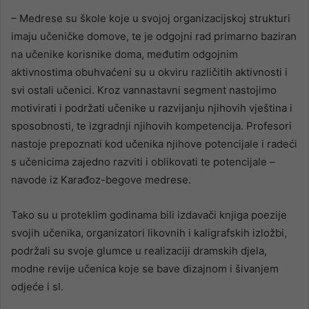
– Medrese su škole koje u svojoj organizacijskoj strukturi
imaju učeničke domove, te je odgojni rad primarno baziran
na učenike korisnike doma, međutim odgojnim
aktivnostima obuhvaćeni su u okviru različitih aktivnosti i
svi ostali učenici. Kroz vannastavni segment nastojimo
motivirati i podržati učenike u razvijanju njihovih vještina i
sposobnosti, te izgradnji njihovih kompetencija. Profesori
nastoje prepoznati kod učenika njihove potencijale i radeći
s učenicima zajedno razviti i oblikovati te potencijale –
navode iz Karađoz-begove medrese.
Tako su u proteklim godinama bili izdavači knjiga poezije
svojih učenika, organizatori likovnih i kaligrafskih izložbi,
podržali su svoje glumce u realizaciji dramskih djela,
modne revije učenica koje se bave dizajnom i šivanjem
odjeće i sl.