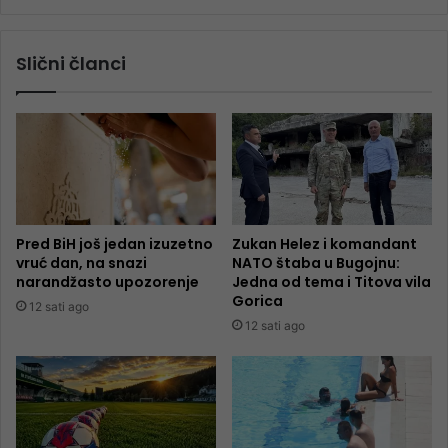
Slični članci
Pred BiH još jedan izuzetno
Zukan Helez i komandant
vruć dan, na snazi
NATO štaba u Bugojnu:
narandžasto upozorenje
Jedna od tema i Titova vila
Gorica
12 sati ago
12 sati ago