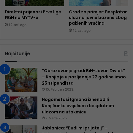
Direktni prijenosi Prve lige
Grad za primjer: Besplatan
FBiH na MYTV-u
ulaz na javne bazene zbog
paklenih vrućina
12 sati ago
12 sati ago
Najčitanije
“Obrazovanje gradi BiH-Jovan Divjak“
– Konjic je u posljednje 22 godine imao
25 ​​stipendista
15. Februara 2023.
Nogometaši Igmana iznenadili
Konjičanke cvijećem i besplatnim
ulazom na utakmicu
7. Marta 2025.
Jablanica: “Budi mi prijatelj” –