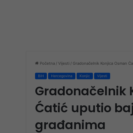
Početna
/
Vijesti
/
Gradonačelnik Konjica Osman Ćat
BiH
Hercegovina
Konjic
Vijesti
Gradonačelnik 
Ćatić uputio ba
građanima