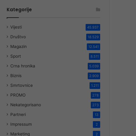
Kategorije
Vijesti
45.937
Društvo
18.529
Magazin
12.541
Sport
8.511
Crna hronika
5.039
Biznis
2.909
Smrtovnice
1.211
PROMO
278
Nekategorisano
273
Partneri
13
Impressum
2
Marketing
2