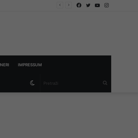
Facebook
Twitter
YouTube
Instagram
NERI
IMPRESSUM
Switch
Pretraži
skin