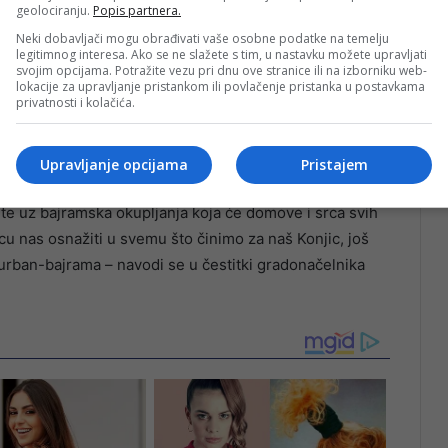
geolociranju.
Popis partnera.
Neki dobavljači mogu obrađivati vaše osobne podatke na temelju
legitimnog interesa. Ako se ne slažete s tim, u nastavku možete upravljati
svojim opcijama. Potražite vezu pri dnu ove stranice ili na izborniku web-
lokacije za upravljanje pristankom ili povlačenje pristanka u postavkama
privatnosti i kolačića.
ju da bajramska okupljanja ispune domove toplinom i
onjica.
Upravljanje opcijama
Pristajem
te uz bajramska okupljanja koja će domove i srca svih
icu nas osnažiti u svemu što činimo za naš Konjic, još
ban-bajrama – navodi se u čestitki gradonačelnika