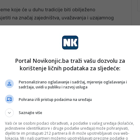
me koje će u duhu tradicije biti obilježeno
jetiti na značaj zajedništva, uvažavanja i uzajamnog
Portal Novikonjic.ba traži vašu dozvolu za
korištenje ličnih podataka za sljedeće:
Personalizirano oglašavanje i sadržaj, mjerenje oglašavanja i
sadržaja, uvidi u publiku i razvoj usluga
Pohrana i/ili pristup podacima na uređaju
Saznajte više
Vaši će se osobni podaci obrađivati, a podatke s vašeg uređaja (kolačiće,
jedinstvene identifikatore i druge podatke uređaja) može pohranjivati,
dijeliti te im pristupati 212 partnera ili ih može upotrebljavati ova web-
lokacija. Mi i naši partneri možemo upotrebljavati precizne podatke o