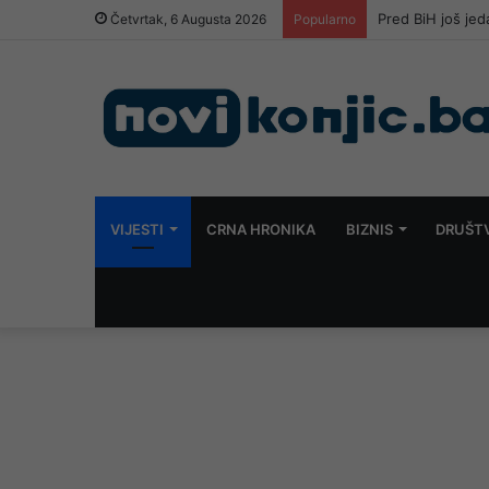
Pred BiH još je
Četvrtak, 6 Augusta 2026
Popularno
VIJESTI
CRNA HRONIKA
BIZNIS
DRUŠT