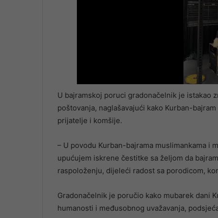
U bajramskoj poruci gradonačelnik je istakao z
poštovanja, naglašavajući kako Kurban-bajram 
prijatelje i komšije.
– U povodu Kurban-bajrama muslimankama i mus
upućujem iskrene čestitke sa željom da bajram
raspoloženju, dijeleći radost sa porodicom, komš
Gradonačelnik je poručio kako mubarek dani Kur
humanosti i međusobnog uvažavanja, podsjećajuć