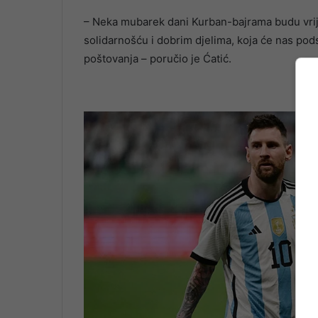
– Neka mubarek dani Kurban-bajrama budu vrije
solidarnošću i dobrim djelima, koja će nas pods
poštovanja – poručio je Ćatić.