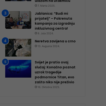
ulazom na utakmicu
7. Marta 2025.
Jablanica: “Budi mi
prijatelj” – Pokrenuta
kampanja za izgradnju
inkluzivnog centra!
9. Jula 2024.
Neretva zavijena u crno
13. Augusta 2024.
Svijet je pratio ovaj
slučaj: Konačno poznat
uzrok tragedije
podmornice Titan, evo
zašto niko nije preživio
16. Oktobra 2025.