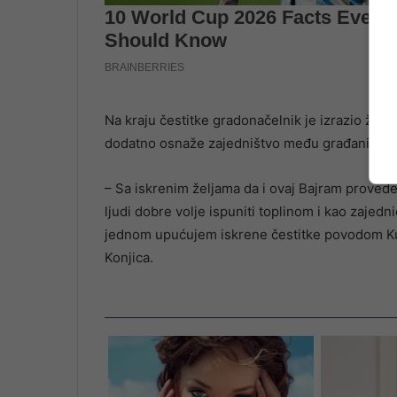
Na kraju čestitke gradonačelnik je izrazio žel
dodatno osnaže zajedništvo među građanima K
– Sa iskrenim željama da i ovaj Bajram provede
ljudi dobre volje ispuniti toplinom i kao zajedn
jednom upućujem iskrene čestitke povodom Kur
Konjica.