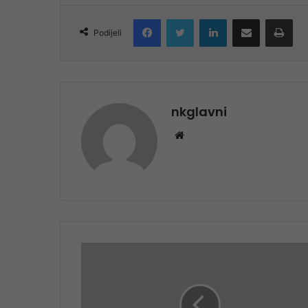
Facebook
Twitter
LinkedIn
Share via Email
Pri
Podijeli
nkglavni
Website