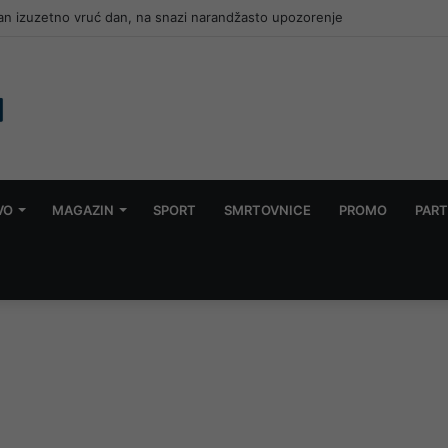
dan izuzetno vruć dan, na snazi narandžasto upozorenje
VO
MAGAZIN
SPORT
SMRTOVNICE
PROMO
PART