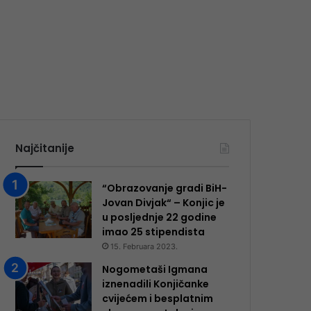
Najčitanije
“Obrazovanje gradi BiH-
Jovan Divjak“ – Konjic je
u posljednje 22 godine
imao 25 ​​stipendista
15. Februara 2023.
Nogometaši Igmana
iznenadili Konjičanke
cvijećem i besplatnim