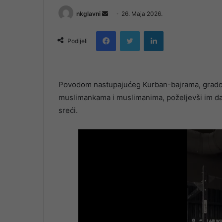
Send
nkglavni
26. Maja 2026.
an
Facebook
Twitter
LinkedIn
email
Podijeli
Povodom nastupajućeg Kurban-bajrama, gradona
muslimankama i muslimanima, poželjevši im da
sreći.