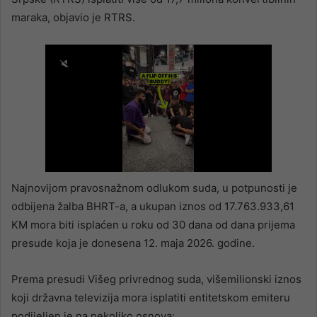
maraka, objavio je RTRS.
Najnovijom pravosnažnom odlukom suda, u potpunosti je
odbijena žalba BHRT-a, a ukupan iznos od 17.763.933,61
KM mora biti isplaćen u roku od 30 dana od dana prijema
presude koja je donesena 12. maja 2026. godine.
Prema presudi Višeg privrednog suda, višemilionski iznos
koji državna televizija mora isplatiti entitetskom emiteru
podijeljen je na nekoliko osnova: