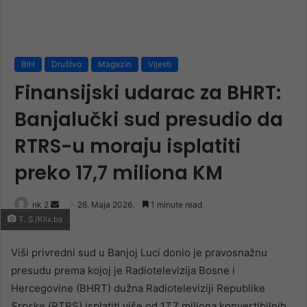
BiH
Društvo
Magazin
Vijesti
Finansijski udarac za BHRT:
Banjalučki sud presudio da
RTRS-u moraju isplatiti
preko 17,7 miliona KM
Send
nk 2
26. Maja 2026.
1 minute read
T. S./Klix.ba
an
email
Viši privredni sud u Banjoj Luci donio je pravosnažnu
presudu prema kojoj je Radiotelevizija Bosne i
Hercegovine (BHRT) dužna Radioteleviziji Republike
Srpske (RTRS) isplatiti više od 17,7 miliona konvertibilnih