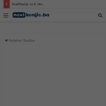
Kvalifikacije za 8. Međunarodni festival harmonike „Sevdalinko harmonikom opjevana“
Meni
Pr
Početna
/
Društvo