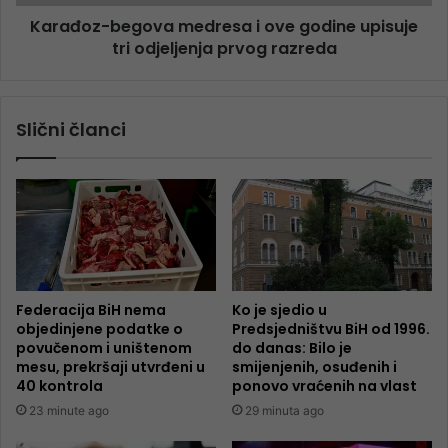
Karađoz-begova medresa i ove godine upisuje
tri odjeljenja prvog razreda
Slični članci
Federacija BiH nema
Ko je sjedio u
objedinjene podatke o
Predsjedništvu BiH od 1996.
povučenom i uništenom
do danas: Bilo je
mesu, prekršaji utvrđeni u
smijenjenih, osuđenih i
40 kontrola
ponovo vraćenih na vlast
23 minute ago
29 minuta ago