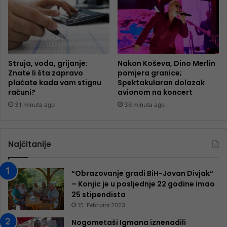
Struja, voda, grijanje:
Nakon Koševa, Dino Merlin
Znate li šta zapravo
pomjera granice;
plaćate kada vam stignu
Spektakularan dolazak
računi?
avionom na koncert
31 minuta ago
36 minuta ago
Najčitanije
“Obrazovanje gradi BiH-Jovan Divjak“
– Konjic je u posljednje 22 godine imao
25 ​​stipendista
15. Februara 2023.
Nogometaši Igmana iznenadili