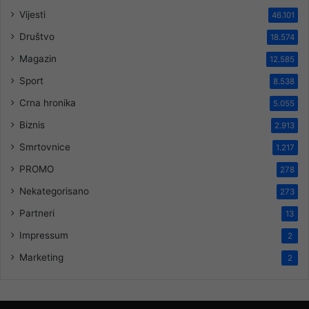
Vijesti
46.101
Društvo
18.574
Magazin
12.585
Sport
8.538
Crna hronika
5.055
Biznis
2.913
Smrtovnice
1.217
PROMO
278
Nekategorisano
273
Partneri
13
Impressum
2
Marketing
2