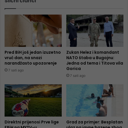
Slični članci
Pred BiH još jedan izuzetno
Zukan Helez i komandant
vruć dan, na snazi
NATO štaba u Bugojnu:
narandžasto upozorenje
Jedna od tema i Titova vila
Gorica
7 sati ago
7 sati ago
Direktni prijenosi Prve lige
Grad za primjer: Besplatan
FBiH na MYTV-u
ulaz na javne bazene zbog