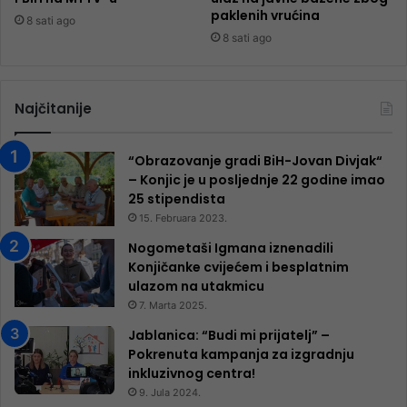
paklenih vrućina
8 sati ago
8 sati ago
Najčitanije
“Obrazovanje gradi BiH-Jovan Divjak“
– Konjic je u posljednje 22 godine imao
25 ​​stipendista
15. Februara 2023.
Nogometaši Igmana iznenadili
Konjičanke cvijećem i besplatnim
ulazom na utakmicu
7. Marta 2025.
Jablanica: “Budi mi prijatelj” –
Pokrenuta kampanja za izgradnju
inkluzivnog centra!
9. Jula 2024.