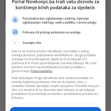
Portal Novikonjic.ba traži vašu dozvolu za
korištenje ličnih podataka za sljedeće:
Personalizirano oglašavanje i sadržaj, mjerenje
oglašavanja i sadržaja, uvidi u publiku i razvoj usluga
Pohrana i/ili pristup podacima na uređaju
Saznajte više
Vaši će se osobni podaci obrađivati, a podatke s vašeg
uređaja (kolačiće, jedinstvene identifikatore i druge podatke
uređaja) može pohranjivati, dijeliti te im pristupati 212
partnera ili ih može upotrebljavati ova web-lokacija. Mi i naši
partneri možemo upotrebljavati precizne podatke o
geolociranju.
Popis partnera.
Neki dobavljači mogu obrađivati vaše osobne podatke na
temelju legitimnog interesa. Ako se ne slažete s tim, u
nastavku možete upravljati svojim opcijama. Potražite vezu pri
dnu ove stranice ili na izborniku web-lokacije za upravljanje
pristankom ili povlačenje pristanka u postavkama privatnosti i
kolačića.
Adnan Velagić
Čestitka