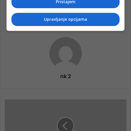
Pristajem
Kurban-bajram
Upravljanje opcijama
nk 2