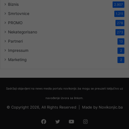
Biznis
2.907
Smrtovnice
1.211
PROMO
278
Nekategorisano
273
Partneri
13
Impressum
2
Marketing
2
Sadržaji objavljeni na news media portalu novikonjic.ba mogu se preuzeti isključivo uz
navođenje izvora sa linkom.
© Copyright 2026, All Rights Reserved |
Made by
Novikonjic.ba
Facebook
Twitter
YouTube
Instagram