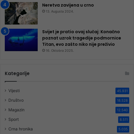
Neretva zavijena u crno
13. Augusta 2024.
Svijet je pratio ovaj slučaj: Konačno
poznat uzrok tragedije podmornice
Titan, evo zašto niko nije preživio
16. Oktobra 2025.
Kategorije
Vijesti
45.931
Društvo
18.528
Magazin
12.540
Sport
8.511
Crna hronika
5.035