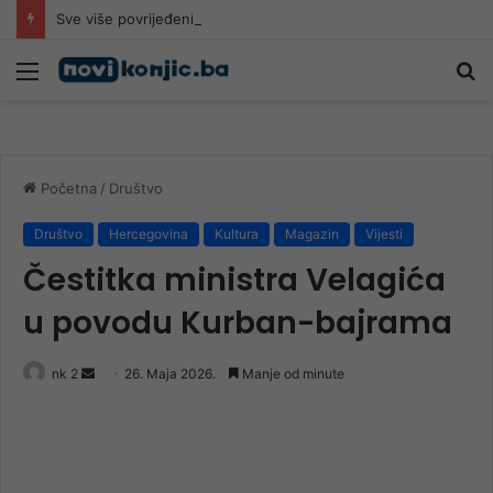
Sve više povrijeđenih na romobilima u HNK: Ljekari upozoravaju da najčešće stradaju djeca
Meni
Pr
Početna
/
Društvo
Društvo
Hercegovina
Kultura
Magazin
Vijesti
Čestitka ministra Velagića
u povodu Kurban-bajrama
Send
nk 2
26. Maja 2026.
Manje od minute
an
email