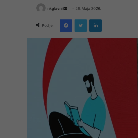
Send
nkglavni
26. Maja 2026.
an
Facebook
Twitter
LinkedIn
email
Podijeli