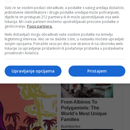
lja dom brojnim naraštajima studenata, a danas se može
Vaši će se osobni podaci obrađivati, a podatke s vašeg uređaja (kolačiće,
je studentske dane, a sada su uspješni profesionalci s
jedinstvene identifikatore i druge podatke uređaja) može pohranjivati,
dijeliti te im pristupati 212 partnera ili ih može upotrebljavati ova web-
im postignućima – kazala je.
lokacija. Mi i naši partneri možemo upotrebljavati precizne podatke o
geolociranju.
Popis partnera.
i uloge ove ustanove te kontinuirano pruža podršku
Neki dobavljači mogu obrađivati vaše osobne podatke na temelju
legitimnog interesa. Ako se ne slažete s tim, u nastavku možete upravljati
svojim opcijama. Potražite vezu pri dnu ove stranice ili na izborniku web-
lokacije za upravljanje pristankom ili povlačenje pristanka u postavkama
privatnosti i kolačića.
Upravljanje opcijama
Pristajem