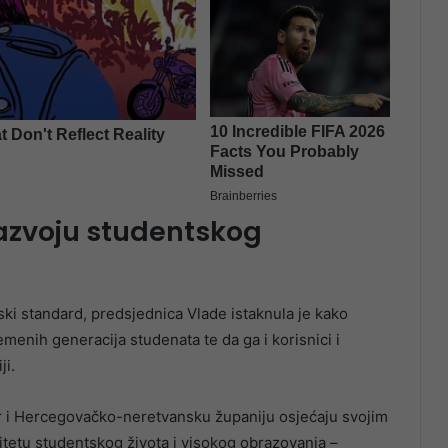
azvoju studentskog
ki standard, predsjednica Vlade istaknula je kako
menih generacija studenata te da ga i korisnici i
ji.
ar i Hercegovačko-neretvansku županiju osjećaju svojim
litetu studentskog života i visokog obrazovanja –