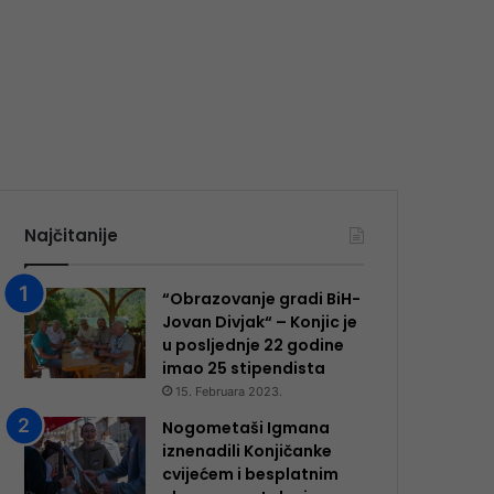
Najčitanije
“Obrazovanje gradi BiH-
Jovan Divjak“ – Konjic je
u posljednje 22 godine
imao 25 ​​stipendista
15. Februara 2023.
Nogometaši Igmana
iznenadili Konjičanke
cvijećem i besplatnim