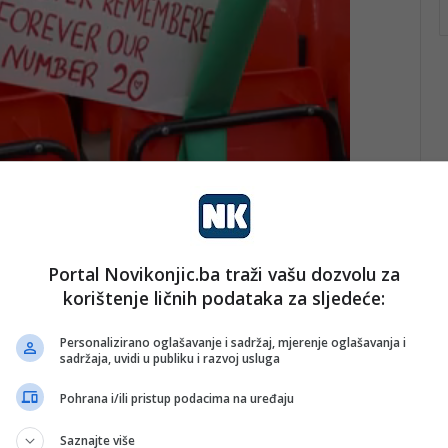
redsjednica Vlade Hercegovačko-neretvanske županije
r vidi kao važan dio akademske zajednice i mjesto u
ergija mladih ljudi.
Portal Novikonjic.ba traži vašu dozvolu za
jama studenata”
korištenje ličnih podataka za sljedeće:
desetljećima bio dom mnogim studentima koji danas
Personalizirano oglašavanje i sadržaj, mjerenje oglašavanja i
sadržaja, uvidi u publiku i razvoj usluga
iznate uspjehe.
Pohrana i/ili pristup podacima na uređaju
Saznajte više