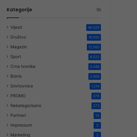
Kategorije
Vijesti
46.029
Društvo
18.550
Magazin
12.560
Sport
8.522
Crna hronika
5.048
Biznis
2.909
Smrtovnice
1.214
PROMO
278
Nekategorisano
273
Partneri
13
Impressum
2
Marketing
2