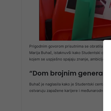
Prigodnim govorom prisutnima se obratila i p
Marija Buhač, istaknuvši kako Studentski centa
kojem se uspješno spajaju znanje, ambicije i en
“Dom brojnim generaci
Buhač je naglasila kako je Studentski centar 
ostvaruju zapažene karijere i međunarodno pr