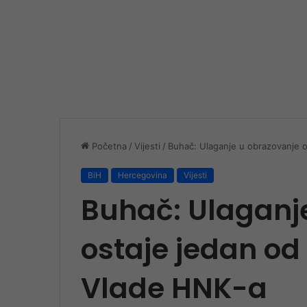
Početna
/
Vijesti
/
Buhač: Ulaganje u obrazovanje os
BiH
Hercegovina
Vijesti
Buhač: Ulaganj
ostaje jedan od 
Vlade HNK-a