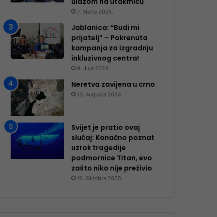
ulazom na utakmicu
7. Marta 2025.
Jablanica: “Budi mi
prijatelj” – Pokrenuta
kampanja za izgradnju
inkluzivnog centra!
9. Jula 2024.
Neretva zavijena u crno
13. Augusta 2024.
Svijet je pratio ovaj
slučaj: Konačno poznat
uzrok tragedije
podmornice Titan, evo
zašto niko nije preživio
16. Oktobra 2025.