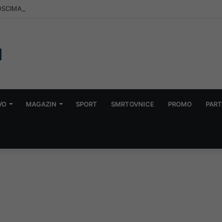
SCIMA: Muškarac jutros u Konjicu pokupovao sve primjerke “Dnevnog 
VO
MAGAZIN
SPORT
SMRTOVNICE
PROMO
PART