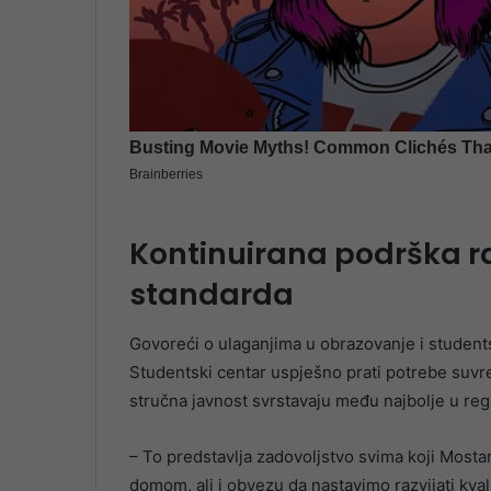
Kontinuirana podrška r
standarda
Govoreći o ulaganjima u obrazovanje i students
Studentski centar uspješno prati potrebe suvre
stručna javnost svrstavaju među najbolje u regi
– To predstavlja zadovoljstvo svima koji Most
domom, ali i obvezu da nastavimo razvijati kva