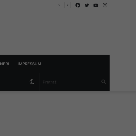
Facebook
Twitter
YouTube
Instagram
avaza”
NERI
IMPRESSUM
Switch
Pretraži
skin