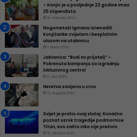
– Konjic je u posljednje 22 godine imao
25 ​​stipendista
15. Februara 2023.
Nogometaši Igmana iznenadili
Konjičanke cvijećem i besplatnim
ulazom na utakmicu
7. Marta 2025.
Jablanica: “Budi mi prijatelj” –
Pokrenuta kampanja za izgradnju
inkluzivnog centra!
9. Jula 2024.
Neretva zavijena u crno
13. Augusta 2024.
Svijet je pratio ovaj slučaj: Konačno
poznat uzrok tragedije podmornice
Titan, evo zašto niko nije preživio
16. Oktobra 2025.