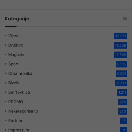
Kategorije
Vijesti
45.971
Društvo
18.539
Magazin
12.549
Sport
8.515
Crna hronika
5.041
Biznis
2.909
Smrtovnice
1.211
PROMO
278
Nekategorisano
273
Partneri
13
Impressum
2