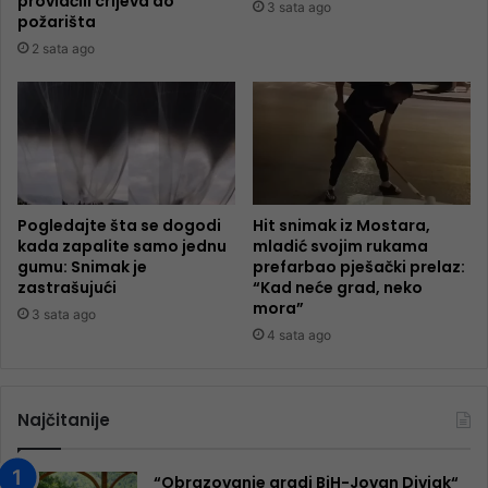
provlačili crijeva do
3 sata ago
požarišta
2 sata ago
Pogledajte šta se dogodi
Hit snimak iz Mostara,
kada zapalite samo jednu
mladić svojim rukama
gumu: Snimak je
prefarbao pješački prelaz:
zastrašujući
“Kad neće grad, neko
mora”
3 sata ago
4 sata ago
Najčitanije
“Obrazovanje gradi BiH-Jovan Divjak“