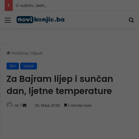
U subotu Jasin i dova na Lijesci
Meni
Pr
Početna
/
Vijesti
BiH
Vijesti
Za Bajram lijep i sunčan
dan, ljetne temperature
Send
nk 1
25. Maja 2026.
1 minute read
an
email