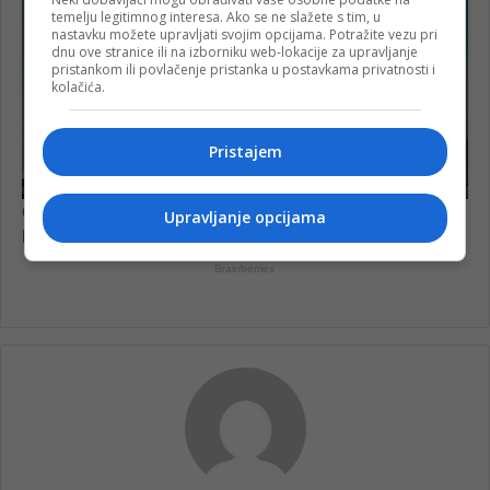
temelju legitimnog interesa. Ako se ne slažete s tim, u
nastavku možete upravljati svojim opcijama. Potražite vezu pri
dnu ove stranice ili na izborniku web-lokacije za upravljanje
pristankom ili povlačenje pristanka u postavkama privatnosti i
kolačića.
Pristajem
Upravljanje opcijama