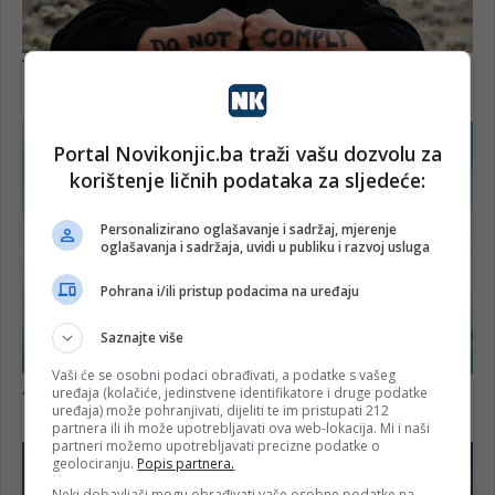
Portal Novikonjic.ba traži vašu dozvolu za
korištenje ličnih podataka za sljedeće:
Personalizirano oglašavanje i sadržaj, mjerenje
oglašavanja i sadržaja, uvidi u publiku i razvoj usluga
Pohrana i/ili pristup podacima na uređaju
Saznajte više
Vaši će se osobni podaci obrađivati, a podatke s vašeg
uređaja (kolačiće, jedinstvene identifikatore i druge podatke
uređaja) može pohranjivati, dijeliti te im pristupati 212
partnera ili ih može upotrebljavati ova web-lokacija. Mi i naši
partneri možemo upotrebljavati precizne podatke o
geolociranju.
Popis partnera.
Neki dobavljači mogu obrađivati vaše osobne podatke na