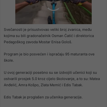
00:00
/
00:23
Svečanosti je prisustvovao veliki broj zvanica, među
kojima su bili gradonačelnik Osman Ćatić i direktorica
Pedagoškog zavoda Mostar Enisa Gološ.
Program je bio posvećen i ispraćaju 95 maturanta ove
škole.
U ovoj generaciji posebno su se izdvojili učenici koji su
ostvarili prosjek 5.0 kroz cijelo školovanje, a to su: Matea
Anđelić, Amra Košpo, Zlata Memić i Edis Tabak.
Edis Tabak je proglašen za učenika generacije.