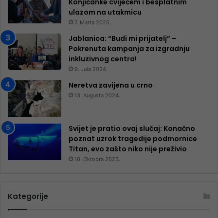
Konjičanke cvijećem i besplatnim
ulazom na utakmicu
7. Marta 2025.
Jablanica: “Budi mi prijatelj” –
Pokrenuta kampanja za izgradnju
inkluzivnog centra!
9. Jula 2024.
Neretva zavijena u crno
13. Augusta 2024.
Svijet je pratio ovaj slučaj: Konačno
poznat uzrok tragedije podmornice
Titan, evo zašto niko nije preživio
16. Oktobra 2025.
Kategorije