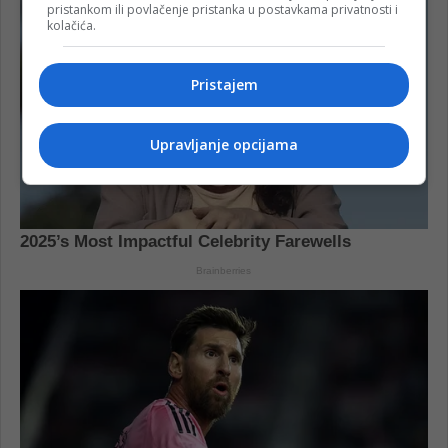
pristankom ili povlačenje pristanka u postavkama privatnosti i
kolačića.
Pristajem
Upravljanje opcijama