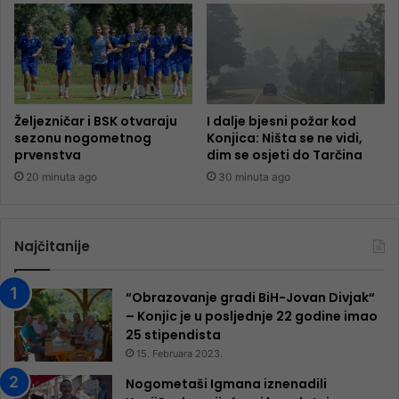
Željezničar i BSK otvaraju
I dalje bjesni požar kod
sezonu nogometnog
Konjica: Ništa se ne vidi,
prvenstva
dim se osjeti do Tarčina
20 minuta ago
30 minuta ago
Najčitanije
“Obrazovanje gradi BiH-Jovan Divjak“
– Konjic je u posljednje 22 godine imao
25 ​​stipendista
15. Februara 2023.
Nogometaši Igmana iznenadili