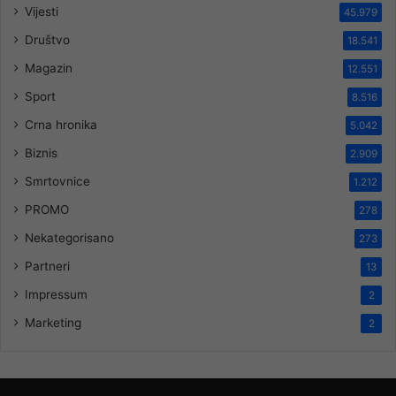
Vijesti
45.979
Društvo
18.541
Magazin
12.551
Sport
8.516
Crna hronika
5.042
Biznis
2.909
Smrtovnice
1.212
PROMO
278
Nekategorisano
273
Partneri
13
Impressum
2
Marketing
2