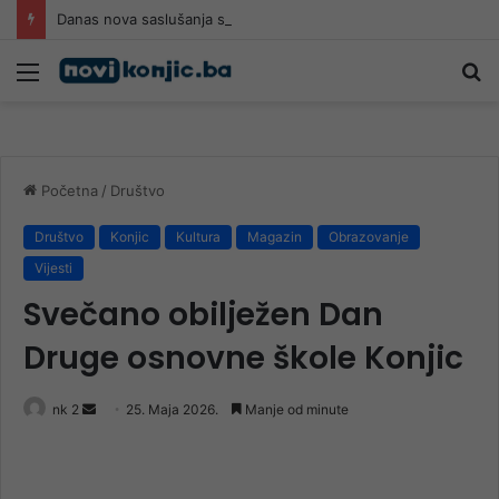
Danas nova saslušanja saradnika Memorijalnog centra Srebrenica
Meni
Pr
Početna
/
Društvo
Društvo
Konjic
Kultura
Magazin
Obrazovanje
Vijesti
Svečano obilježen Dan
Druge osnovne škole Konjic
Send
nk 2
25. Maja 2026.
Manje od minute
an
email