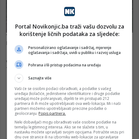
Portal Novikonjic.ba traži vašu dozvolu za
korištenje ličnih podataka za sljedeće:
Personalizirano oglašavanje i sadržaj, mjerenje
oglašavanja i sadržaja, uvidi u publiku i razvoj usluga
Pohrana i/ili pristup podacima na uređaju
Saznajte više
Vaši će se osobni podaci obrađivati, a podatke s vašeg
uređaja (kolačiće, jedinstvene identifikatore i druge podatke
uređaja) može pohranjivati, dijeliti te im pristupati 212
partnera ili ih može upotrebljavati ova web-lokacija. Mi i naši
partneri možemo upotrebljavati precizne podatke o
geolociranju.
Popis partnera.
Neki dobavljači mogu obrađivati vaše osobne podatke na
temelju legitimnog interesa. Ako se ne slažete s tim, u
nastavku možete upravljati svojim opcijama. Potražite vezu pri
dnu ove stranice ili na izborniku web-lokacije za upravljanje