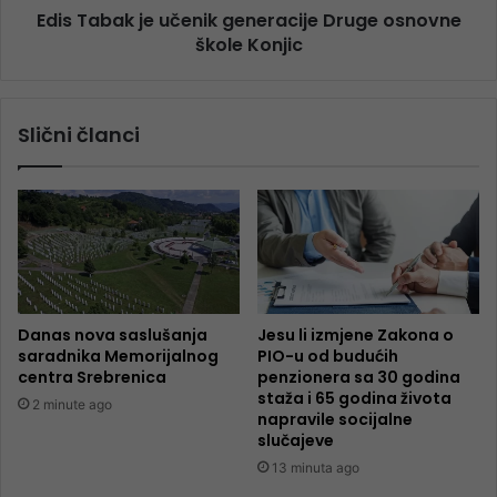
Edis Tabak je učenik generacije Druge osnovne
škole Konjic
Slični članci
Danas nova saslušanja
Jesu li izmjene Zakona o
saradnika Memorijalnog
PIO-u od budućih
centra Srebrenica
penzionera sa 30 godina
staža i 65 godina života
2 minute ago
napravile socijalne
slučajeve
13 minuta ago