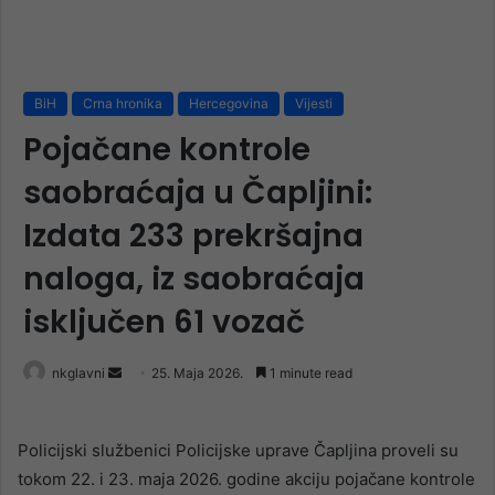
BiH
Crna hronika
Hercegovina
Vijesti
Pojačane kontrole
saobraćaja u Čapljini:
Izdata 233 prekršajna
naloga, iz saobraćaja
isključen 61 vozač
Send
nkglavni
25. Maja 2026.
1 minute read
an
email
Policijski službenici Policijske uprave Čapljina proveli su
tokom 22. i 23. maja 2026. godine akciju pojačane kontrole