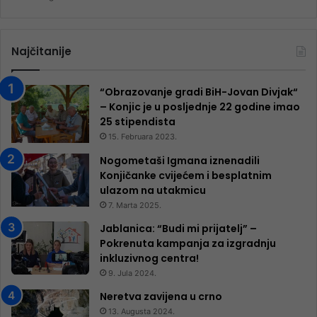
Najčitanije
“Obrazovanje gradi BiH-Jovan Divjak“
– Konjic je u posljednje 22 godine imao
25 ​​stipendista
15. Februara 2023.
Nogometaši Igmana iznenadili
Konjičanke cvijećem i besplatnim
ulazom na utakmicu
7. Marta 2025.
Jablanica: “Budi mi prijatelj” –
Pokrenuta kampanja za izgradnju
inkluzivnog centra!
9. Jula 2024.
Neretva zavijena u crno
13. Augusta 2024.