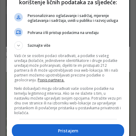
korištenje ličnih podataka za sljedeće:
Personalizirano oglašavanje i sadržaj, mjerenje
oglašavanja i sadržaja, uvidi u publiku i razvoj usluga
Pohrana i/ili pristup podacima na uređaju
Saznajte više
Vaši će se osobni podaci obrađivati, a podatke s vašeg
uređaja (kolačiće, jedinstvene identifikatore i druge podatke
uređaja) može pohranjivati, dijeliti te im pristupati 212
partnera ili ih može upotrebljavati ova web-lokacija. Mi i naši
partneri možemo upotrebljavati precizne podatke o
geolociranju.
Popis partnera.
Neki dobavljači mogu obrađivati vaše osobne podatke na
temelju legitimnog interesa. Ako se ne slažete s tim, u
nastavku možete upravljati svojim opcijama. Potražite vezu pri
dnu ove stranice ili na izborniku web-lokacije za upravljanje
pristankom ili povlačenje pristanka u postavkama privatnosti i
kolačića.
Pristajem