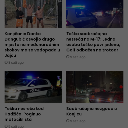
Konjičanin Danko
Teška saobraćajna
Dangubić osvojio drugo
nesreća na M-17: Jedna
mjesto na međunarodnim
osoba teško povrijeđena,
skokovima sa vodopada u
Golf odbačen na trotoar
Jajcu
9 sati ago
8 sati ago
Teška nesreća kod
Saobraćajna nezgoda u
Hadžića: Poginuo
Konjicu
motociklista
9 sati ago
9 sati ago