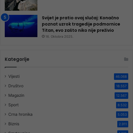
Svijet je pratio ovaj slučaj: Konačno
poznat uzrok tragedije podmornice
Titan, evo zašto niko nije preživio
16. Oktobra 2025.
Kategorije
Vijesti
46.068
Društvo
18.557
Magazin
12.567
Sport
8.532
Crna hronika
5.053
Biznis
2.911