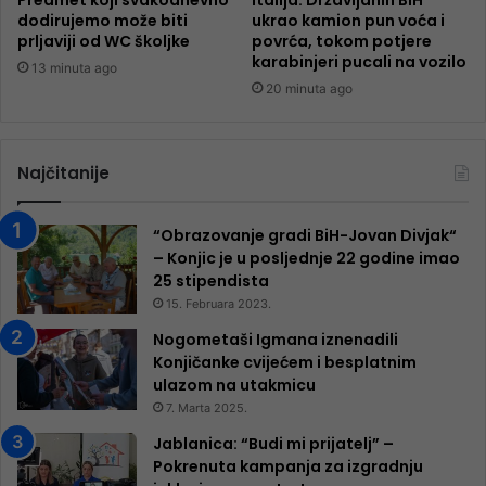
dodirujemo može biti
ukrao kamion pun voća i
prljaviji od WC školjke
povrća, tokom potjere
karabinjeri pucali na vozilo
13 minuta ago
20 minuta ago
Najčitanije
“Obrazovanje gradi BiH-Jovan Divjak“
– Konjic je u posljednje 22 godine imao
25 ​​stipendista
15. Februara 2023.
Nogometaši Igmana iznenadili
Konjičanke cvijećem i besplatnim
ulazom na utakmicu
7. Marta 2025.
Jablanica: “Budi mi prijatelj” –
Pokrenuta kampanja za izgradnju