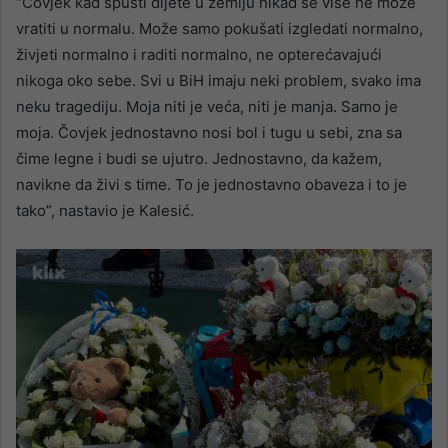
“Čovjek kad spusti dijete u zemlju nikad se više ne može
vratiti u normalu. Može samo pokušati izgledati normalno,
živjeti normalno i raditi normalno, ne opterećavajući
nikoga oko sebe. Svi u BiH imaju neki problem, svako ima
neku tragediju. Moja niti je veća, niti je manja. Samo je
moja. Čovjek jednostavno nosi bol i tugu u sebi, zna sa
čime legne i budi se ujutro. Jednostavno, da kažem,
navikne da živi s time. To je jednostavno obaveza i to je
tako”, nastavio je Kalesić.