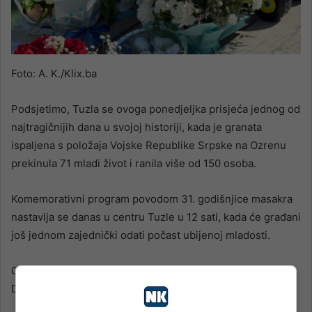
Foto: A. K./Klix.ba
Podsjetimo, Tuzla se ovoga ponedjeljka prisjeća jednog od
najtragičnijih dana u svojoj historiji, kada je granata
ispaljena s položaja Vojske Republike Srpske na Ozrenu
prekinula 71 mladi život i ranila više od 150 osoba.
Komemorativni program povodom 31. godišnjice masakra
nastavlja se danas u centru Tuzle u 12 sati, kada će građani
još jednom zajednički odati počast ubijenoj mladosti.
Odlukom Vlade Tuzlanskog kantona, 25. maj proglašen je
Danom žalosti na području cijelog kantona.