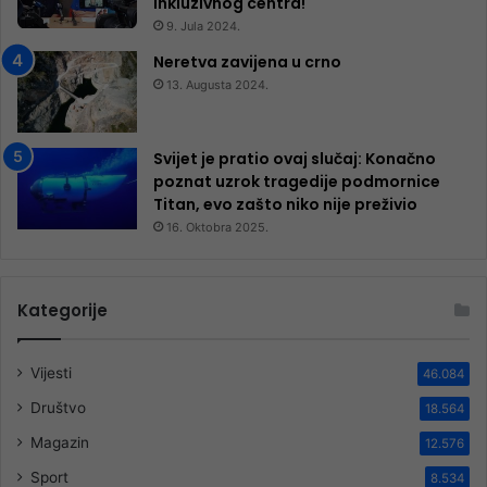
inkluzivnog centra!
9. Jula 2024.
Neretva zavijena u crno
13. Augusta 2024.
Svijet je pratio ovaj slučaj: Konačno
poznat uzrok tragedije podmornice
Titan, evo zašto niko nije preživio
16. Oktobra 2025.
Kategorije
Vijesti
46.084
Društvo
18.564
Magazin
12.576
Sport
8.534