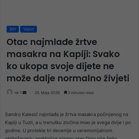
BiH
Vijesti
Otac najmlađe žrtve
masakra na Kapiji: Svako
ko ukopa svoje dijete ne
može dalje normalno živjeti
Send
nk 1
25. Maja 2026.
2 minutes read
an
email
Sandro Kalesić najmlađa je žrtva masakra počinjenog na
Kapiji u Tuzli, a u trenutku zločina imao je svega dvije i po
godine. U protekle tri decenije u ceremonijalnom
obilježavanju godišnjice njegov otac Dino nije želio