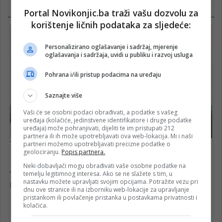
Portal Novikonjic.ba traži vašu dozvolu za
korištenje ličnih podataka za sljedeće:
Personalizirano oglašavanje i sadržaj, mjerenje
oglašavanja i sadržaja, uvidi u publiku i razvoj usluga
Pohrana i/ili pristup podacima na uređaju
Saznajte više
Vaši će se osobni podaci obrađivati, a podatke s vašeg
uređaja (kolačiće, jedinstvene identifikatore i druge podatke
uređaja) može pohranjivati, dijeliti te im pristupati 212
partnera ili ih može upotrebljavati ova web-lokacija. Mi i naši
partneri možemo upotrebljavati precizne podatke o
geolociranju.
Popis partnera.
Neki dobavljači mogu obrađivati vaše osobne podatke na
temelju legitimnog interesa. Ako se ne slažete s tim, u
nastavku možete upravljati svojim opcijama. Potražite vezu pri
dnu ove stranice ili na izborniku web-lokacije za upravljanje
pristankom ili povlačenje pristanka u postavkama privatnosti i
kolačića.