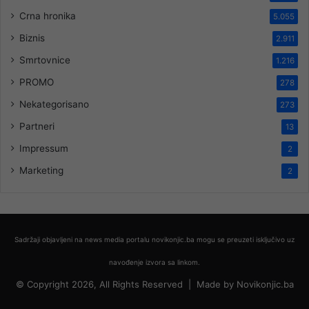
Crna hronika
5.055
Biznis
2.911
Smrtovnice
1.216
PROMO
278
Nekategorisano
273
Partneri
13
Impressum
2
Marketing
2
Sadržaji objavljeni na news media portalu novikonjic.ba mogu se preuzeti isključivo uz
navođenje izvora sa linkom.
© Copyright 2026, All Rights Reserved |
Made by
Novikonjic.ba