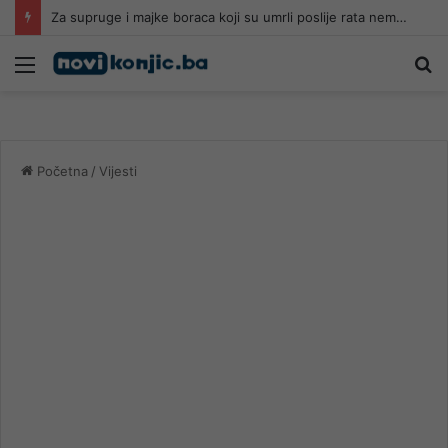
Za supruge i majke boraca koji su umrli poslije rata nema boračkog dodatka, ovo su kategorije koje imaju pravo
Meni
Pr
Početna
/
Vijesti