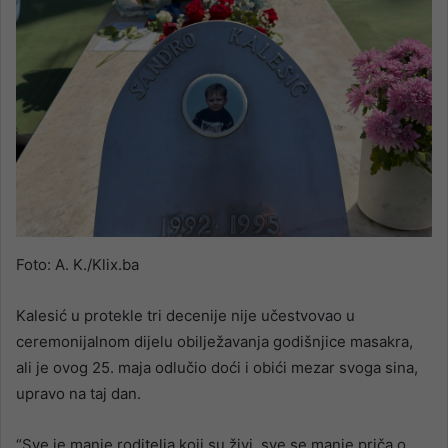
Foto: A. K./Klix.ba
Kalesić u protekle tri decenije nije učestvovao u
ceremonijalnom dijelu obilježavanja godišnjice masakra,
ali je ovog 25. maja odlučio doći i obići mezar svoga sina,
upravo na taj dan.
“Sve je manje roditelja koji su živi, sve se manje priča o