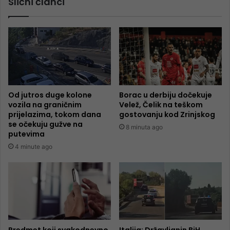
Slični članci
Od jutros duge kolone
Borac u derbiju dočekuje
vozila na graničnim
Velež, Čelik na teškom
prijelazima, tokom dana
gostovanju kod Zrinjskog
se očekuju gužve na
8 minuta ago
putevima
4 minute ago
Predmet koji svakodnevno
Italija: Državljanin BiH