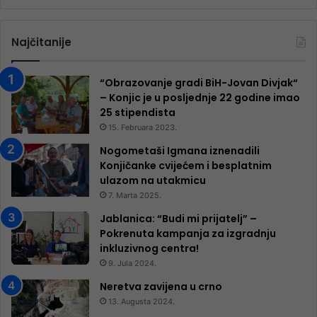
Najčitanije
“Obrazovanje gradi BiH-Jovan Divjak“
– Konjic je u posljednje 22 godine imao
25 ​​stipendista
15. Februara 2023.
Nogometaši Igmana iznenadili
Konjičanke cvijećem i besplatnim
ulazom na utakmicu
7. Marta 2025.
Jablanica: “Budi mi prijatelj” –
Pokrenuta kampanja za izgradnju
inkluzivnog centra!
9. Jula 2024.
Neretva zavijena u crno
13. Augusta 2024.