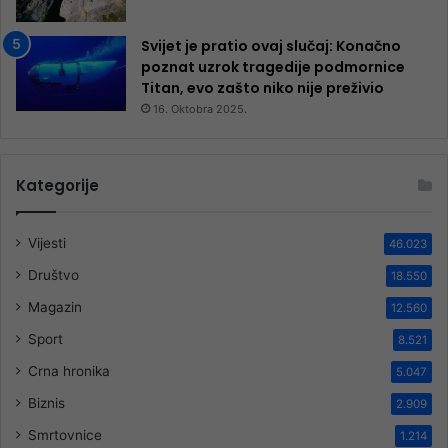
Svijet je pratio ovaj slučaj: Konačno
poznat uzrok tragedije podmornice
Titan, evo zašto niko nije preživio
16. Oktobra 2025.
Kategorije
Vijesti
46.023
Društvo
18.550
Magazin
12.560
Sport
8.521
Crna hronika
5.047
Biznis
2.909
Smrtovnice
1.214