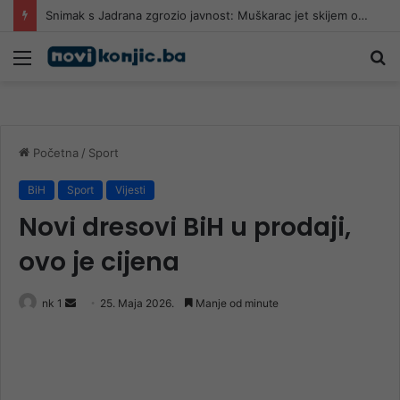
Snimak s Jadrana zgrozio javnost: Muškarac jet skijem ometao avione koji su gasili požar
Meni
Pr
Početna
/
Sport
BiH
Sport
Vijesti
Novi dresovi BiH u prodaji,
ovo je cijena
Send
nk 1
25. Maja 2026.
Manje od minute
an
email