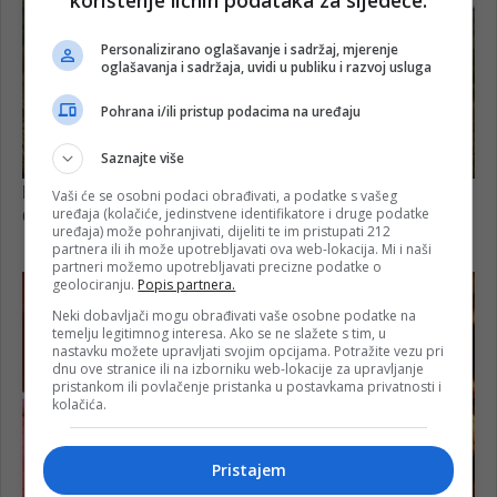
Personalizirano oglašavanje i sadržaj, mjerenje
oglašavanja i sadržaja, uvidi u publiku i razvoj usluga
Pohrana i/ili pristup podacima na uređaju
Saznajte više
Vaši će se osobni podaci obrađivati, a podatke s vašeg
uređaja (kolačiće, jedinstvene identifikatore i druge podatke
uređaja) može pohranjivati, dijeliti te im pristupati 212
partnera ili ih može upotrebljavati ova web-lokacija. Mi i naši
partneri možemo upotrebljavati precizne podatke o
geolociranju.
Popis partnera.
Neki dobavljači mogu obrađivati vaše osobne podatke na
temelju legitimnog interesa. Ako se ne slažete s tim, u
nastavku možete upravljati svojim opcijama. Potražite vezu pri
dnu ove stranice ili na izborniku web-lokacije za upravljanje
pristankom ili povlačenje pristanka u postavkama privatnosti i
kolačića.
Pristajem