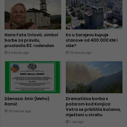
Nana Fata Orlović, simbol
Ko u Sarajevu kupuje
borbe za pravdu,
stanove od 400.000 KM i
proslavila 83. rođendan
više?
4 minute ago
19 minuta ago
Dženaza: Emir (Meho)
Dramatična borba s
Ramić
požarom kod Konjica:
Vatra se približila kućama,
38 minuta ago
mještani u strahu
1 sat ago