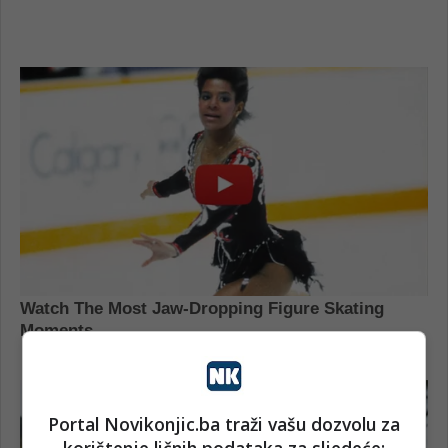
Portal Novikonjic.ba traži vašu dozvolu za
korištenje ličnih podataka za sljedeće: