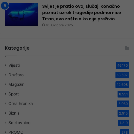
Svijet je pratio ovaj slučaj: Konačno
poznat uzrok tragedije podmornice
Titan, evo zašto niko nije preživio
16. Oktobra 2025.
Kategorije
Vijesti
46.170
Društvo
18.597
Magazin
12.608
Sport
8.551
Crna hronika
5.060
Biznis
2.915
Smrtovnice
1.219
PROMO
278