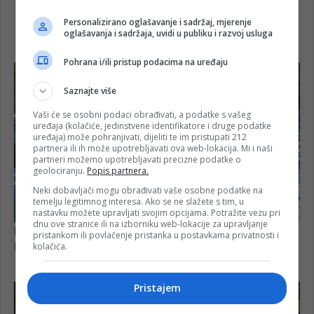
Personalizirano oglašavanje i sadržaj, mjerenje
oglašavanja i sadržaja, uvidi u publiku i razvoj usluga
Pohrana i/ili pristup podacima na uređaju
Saznajte više
Vaši će se osobni podaci obrađivati, a podatke s vašeg
uređaja (kolačiće, jedinstvene identifikatore i druge podatke
uređaja) može pohranjivati, dijeliti te im pristupati 212
partnera ili ih može upotrebljavati ova web-lokacija. Mi i naši
partneri možemo upotrebljavati precizne podatke o
geolociranju.
Popis partnera.
Neki dobavljači mogu obrađivati vaše osobne podatke na
temelju legitimnog interesa. Ako se ne slažete s tim, u
nastavku možete upravljati svojim opcijama. Potražite vezu pri
dnu ove stranice ili na izborniku web-lokacije za upravljanje
pristankom ili povlačenje pristanka u postavkama privatnosti i
kolačića.
Pristajem