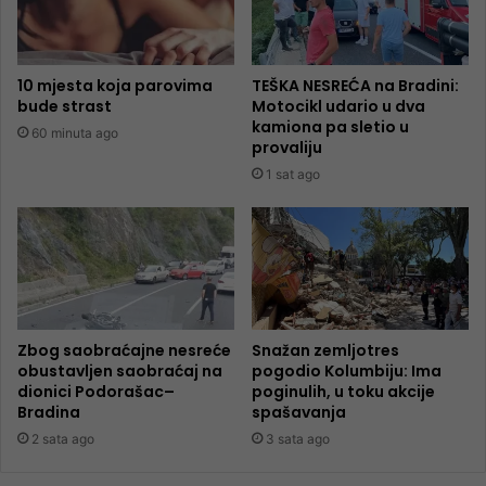
10 mjesta koja parovima
TEŠKA NESREĆA na Bradini:
bude strast
Motocikl udario u dva
kamiona pa sletio u
60 minuta ago
provaliju
1 sat ago
Zbog saobraćajne nesreće
Snažan zemljotres
obustavljen saobraćaj na
pogodio Kolumbiju: Ima
dionici Podorašac–
poginulih, u toku akcije
Bradina
spašavanja
2 sata ago
3 sata ago