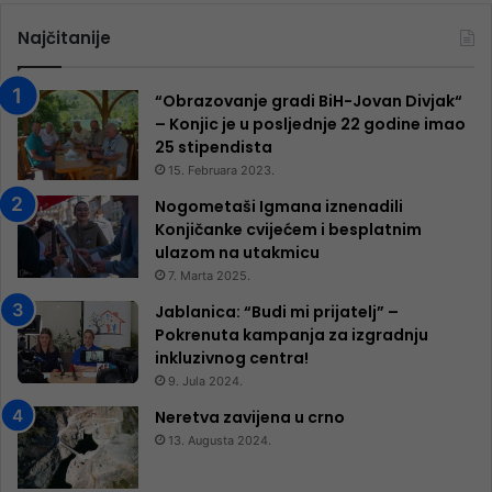
Najčitanije
“Obrazovanje gradi BiH-Jovan Divjak“
– Konjic je u posljednje 22 godine imao
25 ​​stipendista
15. Februara 2023.
Nogometaši Igmana iznenadili
Konjičanke cvijećem i besplatnim
ulazom na utakmicu
7. Marta 2025.
Jablanica: “Budi mi prijatelj” –
Pokrenuta kampanja za izgradnju
inkluzivnog centra!
9. Jula 2024.
Neretva zavijena u crno
13. Augusta 2024.