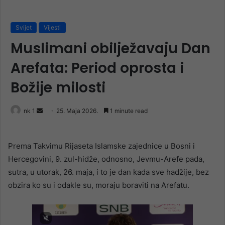
Svijet
Vijesti
Muslimani obilježavaju Dan
Arefata: Period oprosta i
Božije milosti
Send
nk 1
25. Maja 2026.
1 minute read
an
email
Prema Takvimu Rijaseta Islamske zajednice u Bosni i
Hercegovini, 9. zul-hidže, odnosno, Jevmu-Arefe pada,
sutra, u utorak, 26. maja, i to je dan kada sve hadžije, bez
obzira ko su i odakle su, moraju boraviti na Arefatu.