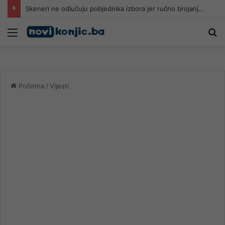
Skeneri ne odlučuju pobjednika izbora jer ručno brojanje ima posljednju riječ
Meni
Pr
Početna
/
Vijesti