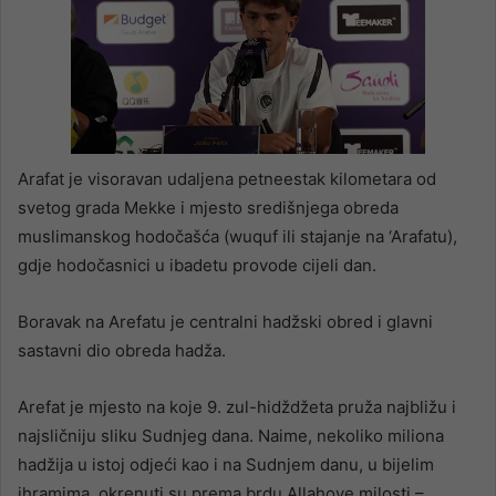
Arafat je visoravan udaljena petneestak kilometara od
svetog grada Mekke i mjesto središnjega obreda
muslimanskog hodočašća (wuquf ili stajanje na ‘Arafatu),
gdje hodočasnici u ibadetu provode cijeli dan.
Boravak na Arefatu je centralni hadžski obred i glavni
sastavni dio obreda hadža.
Arefat je mjesto na koje 9. zul-hidždžeta pruža najbližu i
najsličniju sliku Sudnjeg dana. Naime, nekoliko miliona
hadžija u istoj odjeći kao i na Sudnjem danu, u bijelim
ihramima, okrenuti su prema brdu Allahove milosti –