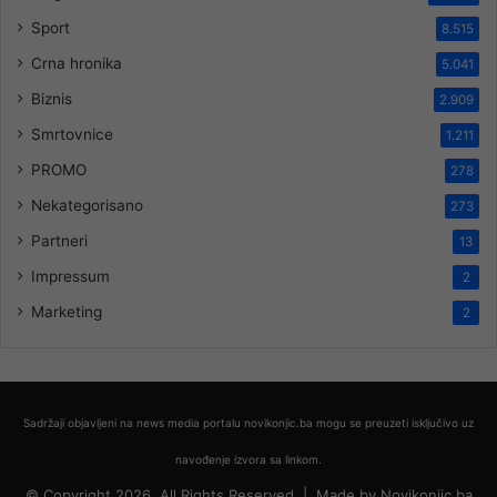
Sport
8.515
Crna hronika
5.041
Biznis
2.909
Smrtovnice
1.211
PROMO
278
Nekategorisano
273
Partneri
13
Impressum
2
Marketing
2
Sadržaji objavljeni na news media portalu novikonjic.ba mogu se preuzeti isključivo uz
navođenje izvora sa linkom.
© Copyright 2026, All Rights Reserved |
Made by
Novikonjic.ba