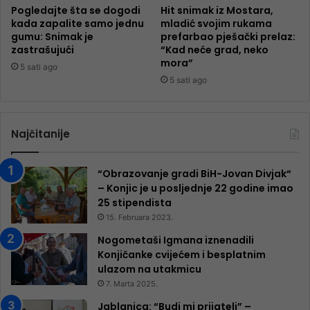
Pogledajte šta se dogodi
Hit snimak iz Mostara,
kada zapalite samo jednu
mladić svojim rukama
gumu: Snimak je
prefarbao pješački prelaz:
zastrašujući
“Kad neće grad, neko
mora”
5 sati ago
5 sati ago
Najčitanije
“Obrazovanje gradi BiH-Jovan Divjak“
– Konjic je u posljednje 22 godine imao
25 ​​stipendista
15. Februara 2023.
Nogometaši Igmana iznenadili
Konjičanke cvijećem i besplatnim
ulazom na utakmicu
7. Marta 2025.
Jablanica: “Budi mi prijatelj” –