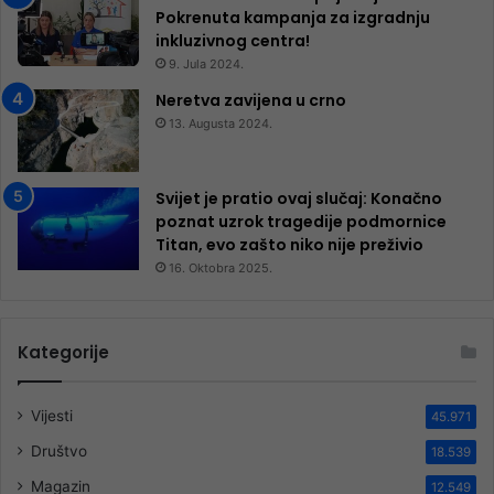
Pokrenuta kampanja za izgradnju
inkluzivnog centra!
9. Jula 2024.
Neretva zavijena u crno
13. Augusta 2024.
Svijet je pratio ovaj slučaj: Konačno
poznat uzrok tragedije podmornice
Titan, evo zašto niko nije preživio
16. Oktobra 2025.
Kategorije
Vijesti
45.971
Društvo
18.539
Magazin
12.549