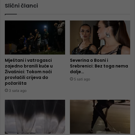
Slični članci
Mještani i vatrogasci
Severina o Bosni i
zajedno branili kuće u
Srebrenici: Bez toga nema
Živašnici: Tokom noći
dalje…
provlačili crijeva do
5 sati ago
požarišta
3 sata ago