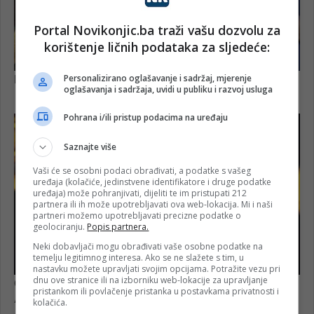
Portal Novikonjic.ba traži vašu dozvolu za
korištenje ličnih podataka za sljedeće:
Personalizirano oglašavanje i sadržaj, mjerenje
oglašavanja i sadržaja, uvidi u publiku i razvoj usluga
Pohrana i/ili pristup podacima na uređaju
Saznajte više
Vaši će se osobni podaci obrađivati, a podatke s vašeg
uređaja (kolačiće, jedinstvene identifikatore i druge podatke
uređaja) može pohranjivati, dijeliti te im pristupati 212
partnera ili ih može upotrebljavati ova web-lokacija. Mi i naši
partneri možemo upotrebljavati precizne podatke o
geolociranju.
Popis partnera.
Neki dobavljači mogu obrađivati vaše osobne podatke na
temelju legitimnog interesa. Ako se ne slažete s tim, u
nastavku možete upravljati svojim opcijama. Potražite vezu pri
dnu ove stranice ili na izborniku web-lokacije za upravljanje
pristankom ili povlačenje pristanka u postavkama privatnosti i
kolačića.