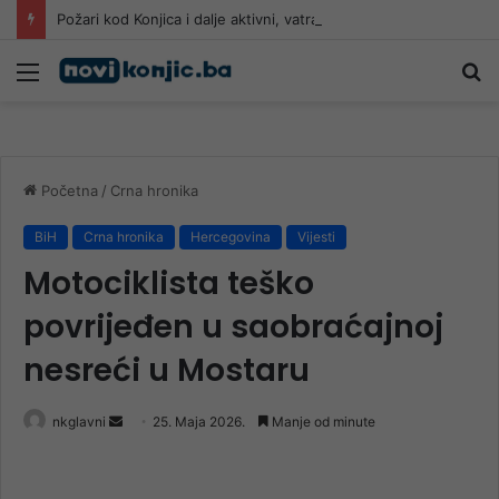
Požari kod Konjica i dalje aktivni, vatra prijeti kućama: Građani uznemireni, gašenje se nastavlja tokom noći
Meni
Pr
Početna
/
Crna hronika
BiH
Crna hronika
Hercegovina
Vijesti
Motociklista teško
povrijeđen u saobraćajnoj
nesreći u Mostaru
Send
nkglavni
25. Maja 2026.
Manje od minute
an
email