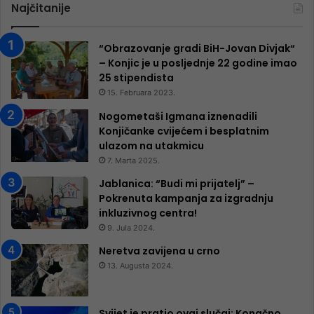
Najčitanije
“Obrazovanje gradi BiH-Jovan Divjak“
– Konjic je u posljednje 22 godine imao
25 ​​stipendista
15. Februara 2023.
Nogometaši Igmana iznenadili
Konjičanke cvijećem i besplatnim
ulazom na utakmicu
7. Marta 2025.
Jablanica: “Budi mi prijatelj” –
Pokrenuta kampanja za izgradnju
inkluzivnog centra!
9. Jula 2024.
Neretva zavijena u crno
13. Augusta 2024.
Svijet je pratio ovaj slučaj: Konačno