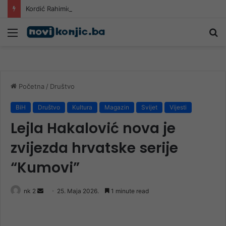
Kordić Rahimiću direktno: Vi mene prozivate da prestanem?
Meni
Pr
Početna
/
Društvo
BiH
Društvo
Kultura
Magazin
Svijet
Vijesti
Lejla Hakalović nova je
zvijezda hrvatske serije
“Kumovi”
Send
nk 2
25. Maja 2026.
1 minute read
an
email