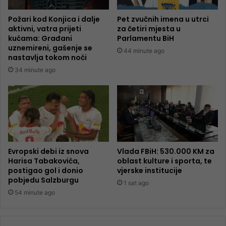
Požari kod Konjica i dalje
Pet zvučnih imena u utrci
aktivni, vatra prijeti
za četiri mjesta u
kućama: Građani
Parlamentu BiH
uznemireni, gašenje se
44 minute ago
nastavlja tokom noći
34 minute ago
Evropski debi iz snova
Vlada FBiH: 530.000 KM za
Harisa Tabakovića,
oblast kulture i sporta, te
postigao gol i donio
vjerske institucije
pobjedu Salzburgu
1 sat ago
54 minute ago