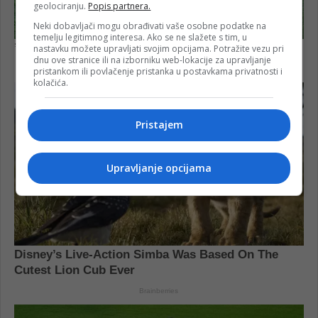
geolociranju.
Popis partnera.
Neki dobavljači mogu obrađivati vaše osobne podatke na
temelju legitimnog interesa. Ako se ne slažete s tim, u
nastavku možete upravljati svojim opcijama. Potražite vezu pri
dnu ove stranice ili na izborniku web-lokacije za upravljanje
pristankom ili povlačenje pristanka u postavkama privatnosti i
kolačića.
Pristajem
Upravljanje opcijama