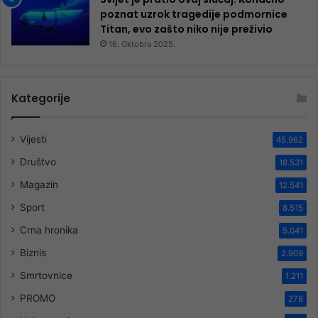
poznat uzrok tragedije podmornice
Titan, evo zašto niko nije preživio
16. Oktobra 2025.
Kategorije
Vijesti
45.962
Društvo
18.531
Magazin
12.541
Sport
8.515
Crna hronika
5.041
Biznis
2.909
Smrtovnice
1.211
PROMO
278