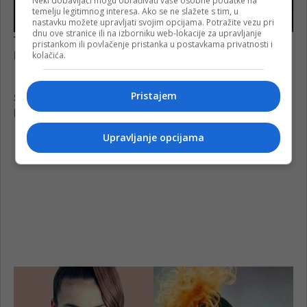
Neki dobavljači mogu obrađivati vaše osobne podatke na
temelju legitimnog interesa. Ako se ne slažete s tim, u
nastavku možete upravljati svojim opcijama. Potražite vezu pri
dnu ove stranice ili na izborniku web-lokacije za upravljanje
pristankom ili povlačenje pristanka u postavkama privatnosti i
kolačića.
Pristajem
Upravljanje opcijama