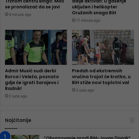
Tržnom centru Bingo: Moli
dalje aktivan: U gašenje
se pronalazač da se javi
uključen i helikopter
Oružanih snaga BiH
6 minuta ago
17 minuta ago
Admir Musić sudi derbi
Predah od ekstremnih
Borca i Veleža, poznato
vrućina trajat će kratko, u
gdje će igrati Sarajevo i
BiH stiže novi toplotni val
Radnik!
2 sata ago
2 sata ago
Najčitanije
“Obrazovanje gradi BiH-Jovan Divjak“