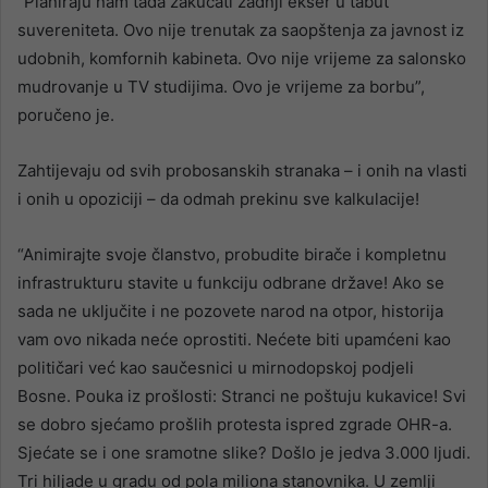
“Planiraju nam tada zakucati zadnji ekser u tabut
suvereniteta. Ovo nije trenutak za saopštenja za javnost iz
udobnih, komfornih kabineta. Ovo nije vrijeme za salonsko
mudrovanje u TV studijima. Ovo je vrijeme za borbu”,
poručeno je.
Zahtijevaju od svih probosanskih stranaka – i onih na vlasti
i onih u opoziciji – da odmah prekinu sve kalkulacije!
“Animirajte svoje članstvo, probudite birače i kompletnu
infrastrukturu stavite u funkciju odbrane države! Ako se
sada ne uključite i ne pozovete narod na otpor, historija
vam ovo nikada neće oprostiti. Nećete biti upamćeni kao
političari već kao saučesnici u mirnodopskoj podjeli
Bosne. Pouka iz prošlosti: Stranci ne poštuju kukavice! Svi
se dobro sjećamo prošlih protesta ispred zgrade OHR-a.
Sjećate se i one sramotne slike? Došlo je jedva 3.000 ljudi.
Tri hiljade u gradu od pola miliona stanovnika. U zemlji