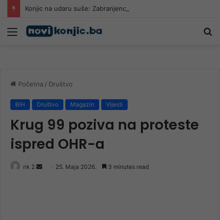
Konjic na udaru suše: Zabranjeno zalijevanje bašti
Meni
Pr
Početna
/
Društvo
BiH
Društvo
Magazin
Vijesti
Krug 99 poziva na proteste
ispred OHR-a
Send
nk 2
25. Maja 2026.
3 minutes read
an
email