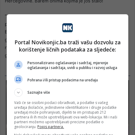
Hercegovine. Barem onima kojima je još stalo!
“Ali, ako nas dođe 50.000, ako se Borac u nama budi –
poslat ćemo poruku koju niko u Briselu, Washingtonu ili
Beogradu neće moći ignorisati. Poruku koja se čuje
glasno: Bosna i Hercegovina nije na prodaju, a ovaj narod
Portal Novikonjic.ba traži vašu dozvolu za
neće mirno gledati kako mu otimaju zemlju za koju su
korištenje ličnih podataka za sljedeće:
ginuli najbolji sinovi! Budite tamo. Nema izgovora!”
Personalizirano oglašavanje i sadržaj, mjerenje
oglašavanja i sadržaja, uvidi u publiku i razvoj usluga
Pohrana i/ili pristup podacima na uređaju
Saznajte više
Vaši će se osobni podaci obrađivati, a podatke s vašeg
uređaja (kolačiće, jedinstvene identifikatore i druge podatke
uređaja) može pohranjivati, dijeliti te im pristupati 212
partnera ili ih može upotrebljavati ova web-lokacija. Mi i naši
partneri možemo upotrebljavati precizne podatke o
geolociranju.
Popis partnera.