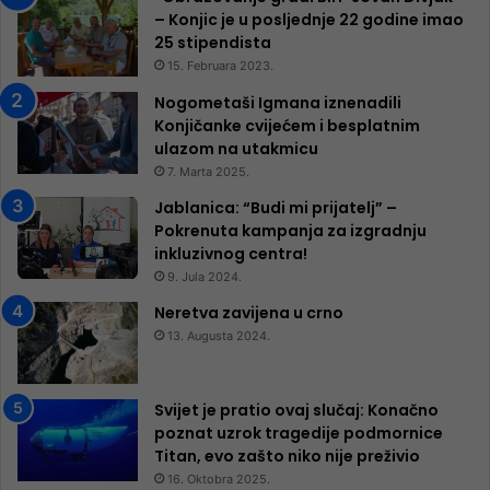
– Konjic je u posljednje 22 godine imao
25 ​​stipendista
15. Februara 2023.
Nogometaši Igmana iznenadili
Konjičanke cvijećem i besplatnim
ulazom na utakmicu
7. Marta 2025.
Jablanica: “Budi mi prijatelj” –
Pokrenuta kampanja za izgradnju
inkluzivnog centra!
9. Jula 2024.
Neretva zavijena u crno
13. Augusta 2024.
Svijet je pratio ovaj slučaj: Konačno
poznat uzrok tragedije podmornice
Titan, evo zašto niko nije preživio
16. Oktobra 2025.