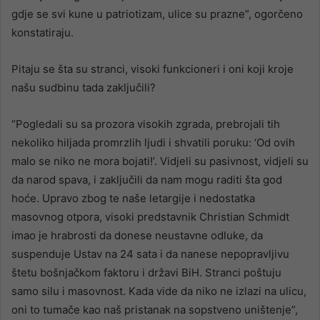
gdje se svi kune u patriotizam, ulice su prazne”, ogorčeno
konstatiraju.
Pitaju se šta su stranci, visoki funkcioneri i oni koji kroje
našu sudbinu tada zaključili?
“Pogledali su sa prozora visokih zgrada, prebrojali tih
nekoliko hiljada promrzlih ljudi i shvatili poruku: ‘Od ovih
malo se niko ne mora bojati!’. Vidjeli su pasivnost, vidjeli su
da narod spava, i zaključili da nam mogu raditi šta god
hoće. Upravo zbog te naše letargije i nedostatka
masovnog otpora, visoki predstavnik Christian Schmidt
imao je hrabrosti da donese neustavne odluke, da
suspenduje Ustav na 24 sata i da nanese nepopravljivu
štetu bošnjačkom faktoru i državi BiH. Stranci poštuju
samo silu i masovnost. Kada vide da niko ne izlazi na ulicu,
oni to tumače kao naš pristanak na sopstveno uništenje”,