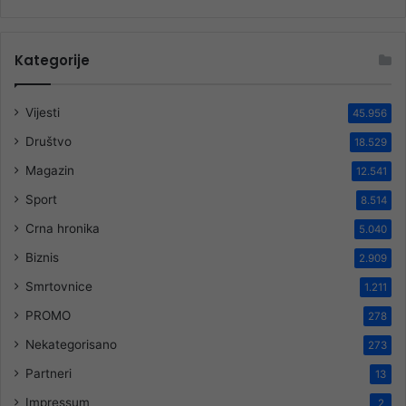
Kategorije
Vijesti
45.956
Društvo
18.529
Magazin
12.541
Sport
8.514
Crna hronika
5.040
Biznis
2.909
Smrtovnice
1.211
PROMO
278
Nekategorisano
273
Partneri
13
Impressum
2