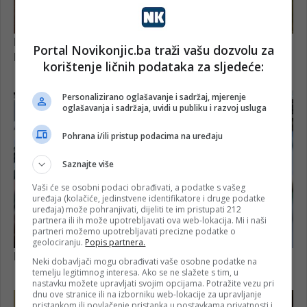
Portal Novikonjic.ba traži vašu dozvolu za
korištenje ličnih podataka za sljedeće:
Personalizirano oglašavanje i sadržaj, mjerenje
oglašavanja i sadržaja, uvidi u publiku i razvoj usluga
Pohrana i/ili pristup podacima na uređaju
Saznajte više
Vaši će se osobni podaci obrađivati, a podatke s vašeg
uređaja (kolačiće, jedinstvene identifikatore i druge podatke
uređaja) može pohranjivati, dijeliti te im pristupati 212
partnera ili ih može upotrebljavati ova web-lokacija. Mi i naši
partneri možemo upotrebljavati precizne podatke o
geolociranju.
Popis partnera.
Neki dobavljači mogu obrađivati vaše osobne podatke na
temelju legitimnog interesa. Ako se ne slažete s tim, u
nastavku možete upravljati svojim opcijama. Potražite vezu pri
dnu ove stranice ili na izborniku web-lokacije za upravljanje
pristankom ili povlačenje pristanka u postavkama privatnosti i