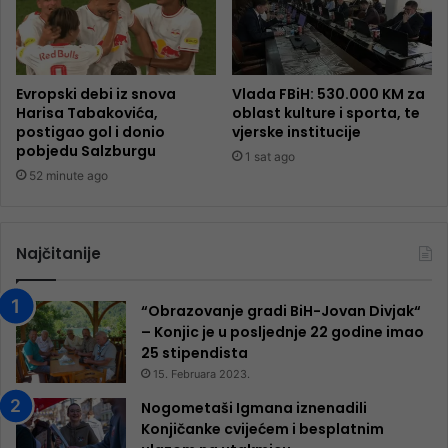
Evropski debi iz snova
Vlada FBiH: 530.000 KM za
Harisa Tabakovića,
oblast kulture i sporta, te
postigao gol i donio
vjerske institucije
pobjedu Salzburgu
1 sat ago
52 minute ago
Najčitanije
“Obrazovanje gradi BiH-Jovan Divjak“
– Konjic je u posljednje 22 godine imao
25 ​​stipendista
15. Februara 2023.
Nogometaši Igmana iznenadili
Konjičanke cvijećem i besplatnim