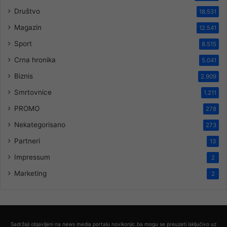
Društvo
18.531
Magazin
12.541
Sport
8.515
Crna hronika
5.041
Biznis
2.909
Smrtovnice
1.211
PROMO
278
Nekategorisano
273
Partneri
13
Impressum
2
Marketing
2
Sadržaji objavljeni na news media portalu novikonjic.ba mogu se preuzeti isključivo uz