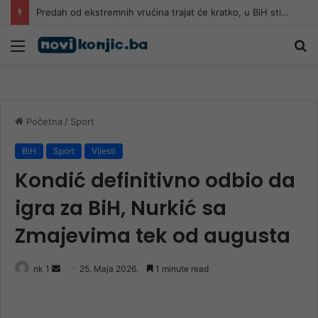
Požari kod Konjica i dalje aktivni, vatra prijeti kućama: Građani uznemireni, gašenje se nastavlja tokom noći
Meni
Pr
Početna
/
Sport
BiH
Sport
Vijesti
Kondić definitivno odbio da
igra za BiH, Nurkić sa
Zmajevima tek od augusta
Send
nk 1
25. Maja 2026.
1 minute read
an
email