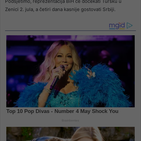
Podsjetimo, reprezentacija BiH će dočekati Tursku u
Zenici 2. jula, a četiri dana kasnije gostovati Srbiji.