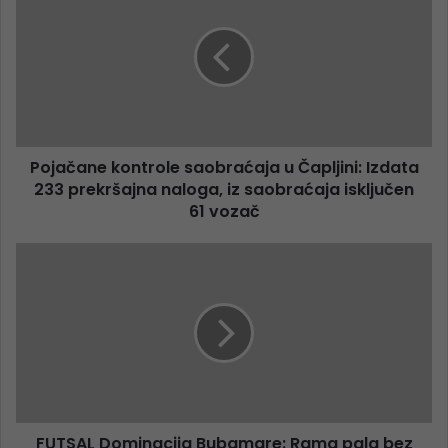
Pojačane kontrole saobraćaja u Čapljini: Izdata
233 prekršajna naloga, iz saobraćaja isključen
61 vozač
FUTSAL Dominacija Bubamare: Rama pala bez