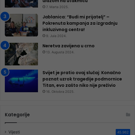
ulazom na utakmicu
7. Marta 2025.
Jablanica: “Budi mi prijatelj” –
Pokrenuta kampanja za izgradnju
inkluzivnog centra!
9. Jula 2024.
Neretva zavijena u crno
13. Augusta 2024.
Svijet je pratio ovaj slučaj: Konačno
poznat uzrok tragedije podmornice
Titan, evo zašto niko nije preživio
16. Oktobra 2025.
Kategorije
Vijesti
45.962