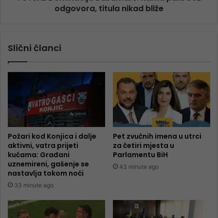
odgovora, titula nikad bliže
Slični članci
Požari kod Konjica i dalje
Pet zvučnih imena u utrci
aktivni, vatra prijeti
za četiri mjesta u
kućama: Građani
Parlamentu BiH
uznemireni, gašenje se
43 minute ago
nastavlja tokom noći
33 minute ago