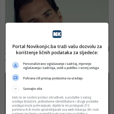
Portal Novikonjic.ba traži vašu dozvolu za
korištenje ličnih podataka za sljedeće:
Personalizirano oglašavanje i sadržaj, mjerenje
oglašavanja i sadržaja, uvidi u publiku i razvoj usluga
Pohrana i/ili pristup podacima na uređaju
Saznajte više
Vaši će se osobni podaci obrađivati, a podatke s vašeg
uređaja (kolačiće, jedinstvene identifikatore i druge podatke
uređaja) može pohranjivati, dijeliti te im pristupati 212
partnera ili ih može upotrebljavati ova web-lokacija. Mi i naši
partneri možemo upotrebljavati precizne podatke o