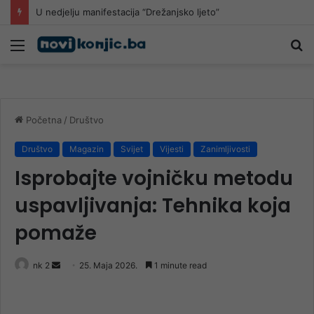
U nedjelju manifestacija “Drežanjsko ljeto”
Meni
Pr
Početna
/
Društvo
Društvo
Magazin
Svijet
Vijesti
Zanimljivosti
Isprobajte vojničku metodu
uspavljivanja: Tehnika koja
pomaže
Send
nk 2
25. Maja 2026.
1 minute read
an
email