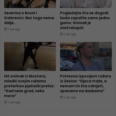
Severina o Bosni i
Pogledajte šta se dogodi
Srebrenici: Bez toga nema
kada zapalite samo jednu
dalje…
gumu: Snimak je
zastrašujući
1 sat ago
1 sat ago
Hit snimak iz Mostara,
Potresna ispovijest rudara
mladić svojim rukama
iz Zenice: “Djeca traže, a
prefarbao pješački prelaz:
nemam im šta odnijeti,
“Kad neće grad, neko
spavamo na daskama”
mora”
1 sat ago
1 sat ago