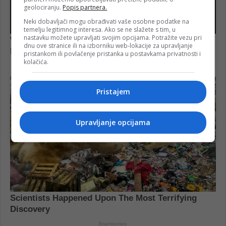
geolociranju.
Popis partnera.
Neki dobavljači mogu obrađivati vaše osobne podatke na
temelju legitimnog interesa. Ako se ne slažete s tim, u
nastavku možete upravljati svojim opcijama. Potražite vezu pri
dnu ove stranice ili na izborniku web-lokacije za upravljanje
pristankom ili povlačenje pristanka u postavkama privatnosti i
kolačića.
Pristajem
Upravljanje opcijama