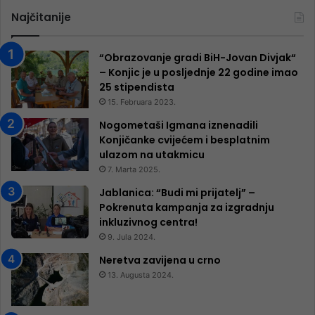
Najčitanije
“Obrazovanje gradi BiH-Jovan Divjak“
– Konjic je u posljednje 22 godine imao
25 ​​stipendista
15. Februara 2023.
Nogometaši Igmana iznenadili
Konjičanke cvijećem i besplatnim
ulazom na utakmicu
7. Marta 2025.
Jablanica: “Budi mi prijatelj” –
Pokrenuta kampanja za izgradnju
inkluzivnog centra!
9. Jula 2024.
Neretva zavijena u crno
13. Augusta 2024.