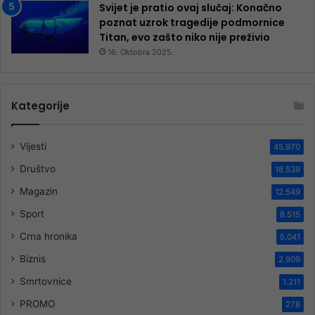
Svijet je pratio ovaj slučaj: Konačno
poznat uzrok tragedije podmornice
Titan, evo zašto niko nije preživio
16. Oktobra 2025.
Kategorije
Vijesti
45.970
Društvo
18.539
Magazin
12.549
Sport
8.515
Crna hronika
5.041
Biznis
2.909
Smrtovnice
1.211
PROMO
278