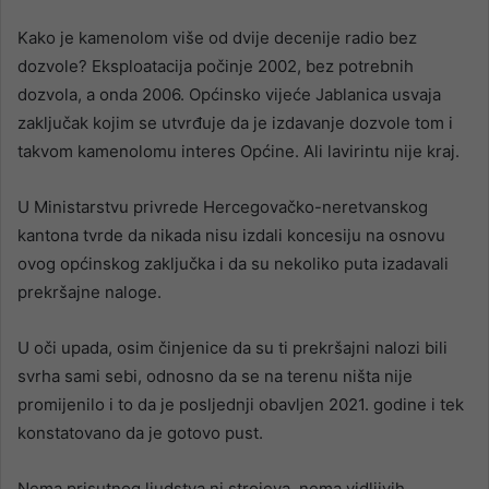
Kako je kamenolom više od dvije decenije radio bez
dozvole? Eksploatacija počinje 2002, bez potrebnih
dozvola, a onda 2006. Općinsko vijeće Jablanica usvaja
zaključak kojim se utvrđuje da je izdavanje dozvole tom i
takvom kamenolomu interes Općine. Ali lavirintu nije kraj.
U Ministarstvu privrede Hercegovačko-neretvanskog
kantona tvrde da nikada nisu izdali koncesiju na osnovu
ovog općinskog zaključka i da su nekoliko puta izadavali
prekršajne naloge.
U oči upada, osim činjenice da su ti prekršajni nalozi bili
svrha sami sebi, odnosno da se na terenu ništa nije
promijenilo i to da je posljednji obavljen 2021. godine i tek
konstatovano da je gotovo pust.
Nema prisutnog ljudstva ni strojeva, nema vidljivih