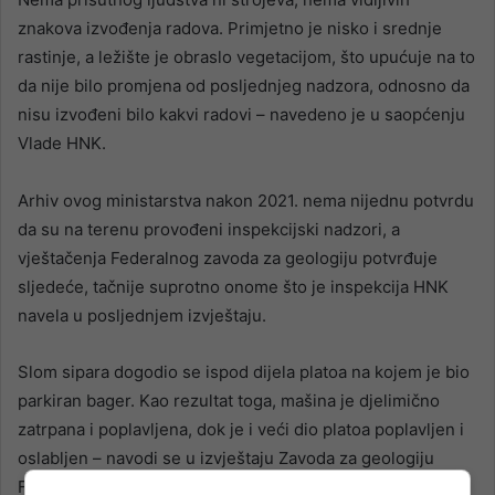
znakova izvođenja radova. Primjetno je nisko i srednje
rastinje, a ležište je obraslo vegetacijom, što upućuje na to
da nije bilo promjena od posljednjeg nadzora, odnosno da
nisu izvođeni bilo kakvi radovi – navedeno je u saopćenju
Vlade HNK.
Arhiv ovog ministarstva nakon 2021. nema nijednu potvrdu
da su na terenu provođeni inspekcijski nadzori, a
vještačenja Federalnog zavoda za geologiju potvrđuje
sljedeće, tačnije suprotno onome što je inspekcija HNK
navela u posljednjem izvještaju.
Slom sipara dogodio se ispod dijela platoa na kojem je bio
parkiran bager. Kao rezultat toga, mašina je djelimično
zatrpana i poplavljena, dok je i veći dio platoa poplavljen i
oslabljen – navodi se u izvještaju Zavoda za geologiju
FBiH.