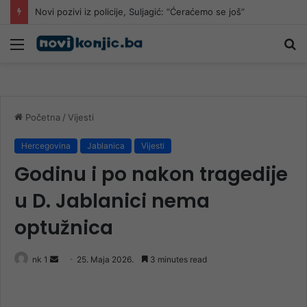
Novi pozivi iz policije, Suljagić: “Ćeraćemo se još”
Meni
Pr
Početna
/
Vijesti
Hercegovina
Jablanica
Vijesti
Godinu i po nakon tragedije
u D. Jablanici nema
optužnica
Send
nk 1
25. Maja 2026.
3 minutes read
an
email