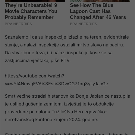
Saznajemo i da su inspekcije izlazile na teren, evidentirale
stanje, a nalazi inspekcije ostajali mrtvo slovo na papiru.
Da stvar bude teža, i ti nalazi inspekcije kose se sa
zaključcima vještaka, piše FTV.
https://youtube.com/watch?
v=wYI4NmvqFVA%3Fsi%3DwOG71nq3yLyJaoGe
Smrt većine stradalih stanovnika Donje Jablanice nastupila
je uslijed gušenja zemljom, izvještaj je to obdukcije
provedene po nalogu Tužilaštva Hercegovačko-
neretvanskog kantona krajem 2024. godine.
Godinu poslije saopćenje u kojem je navedeno – istraga je