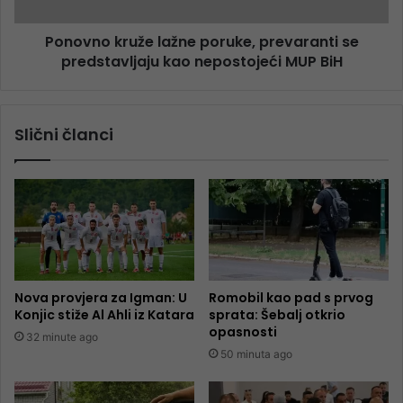
Ponovno kruže lažne poruke, prevaranti se
predstavljaju kao nepostojeći MUP BiH
Slični članci
Nova provjera za Igman: U
Romobil kao pad s prvog
Konjic stiže Al Ahli iz Katara
sprata: Šebalj otkrio
opasnosti
32 minute ago
50 minuta ago