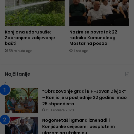
Konjic na udaru suše:
Nazire se povratak 22
Zabranjeno zalijevanje
radnika Komunalnog
bašti
Mostar na posao
58 minuta ago
1 sat ago
Najčitanije
“Obrazovanje gradi BiH-Jovan Divjak“
– Konjic je u posljednje 22 godine imao
25 ​​stipendista
15. Februara 2023.
Nogometaši Igmana iznenadili
Konjičanke cvijećem i besplatnim
ulazom na utakmicu