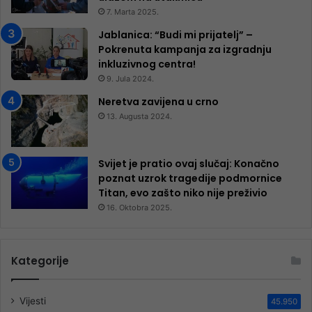
7. Marta 2025.
Jablanica: “Budi mi prijatelj” –
Pokrenuta kampanja za izgradnju
inkluzivnog centra!
9. Jula 2024.
Neretva zavijena u crno
13. Augusta 2024.
Svijet je pratio ovaj slučaj: Konačno
poznat uzrok tragedije podmornice
Titan, evo zašto niko nije preživio
16. Oktobra 2025.
Kategorije
Vijesti
45.950