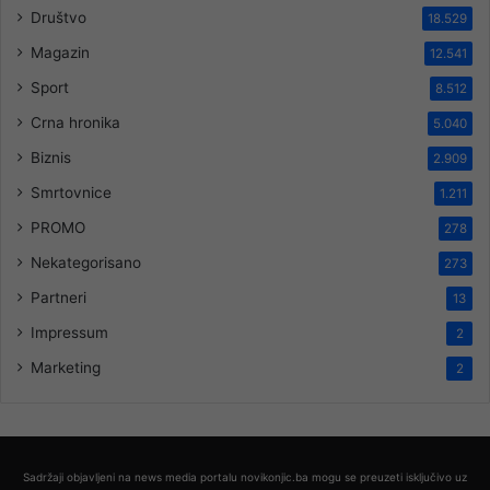
Društvo
18.529
Magazin
12.541
Sport
8.512
Crna hronika
5.040
Biznis
2.909
Smrtovnice
1.211
PROMO
278
Nekategorisano
273
Partneri
13
Impressum
2
Marketing
2
Sadržaji objavljeni na news media portalu novikonjic.ba mogu se preuzeti isključivo uz