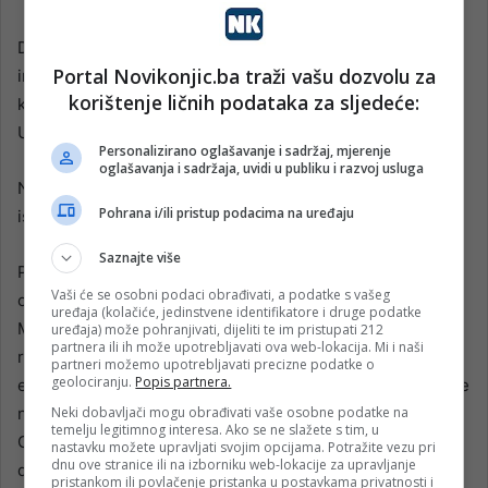
Dakle, osim toga što su bageri bili, suprotno onome što
Portal Novikonjic.ba traži vašu dozvolu za
inspekcija tvrdi, na terenu, vještačenje je navelo i da je
korištenje ličnih podataka za sljedeće:
kobna jalovina, a ona je produkt kopanja, bila na terenu.
Upravo ona koja je odnijela 19 života.
Personalizirano oglašavanje i sadržaj, mjerenje
oglašavanja i sadržaja, uvidi u publiku i razvoj usluga
No sve ovo nedovoljno je nadležnom tužilaštvu, koje je
Pohrana i/ili pristup podacima na uređaju
istragu i obustavilo.
Saznajte više
Potpuno je razumljivo da građani u ovakvoj situaciji
Vaši će se osobni podaci obrađivati, a podatke s vašeg
očekuju vrlo efikasan rad i da je svaki dan predug.
uređaja (kolačiće, jedinstvene identifikatore i druge podatke
Međutim, možda je i bolje da se pitanja nadležnosti
uređaja) može pohranjivati, dijeliti te im pristupati 212
partnera ili ih može upotrebljavati ova web-lokacija. Mi i naši
razriješe u ovoj fazi nego da se to dešava kasnije tokom
partneri možemo upotrebljavati precizne podatke o
geolociranju.
Popis partnera.
eventualnog suđenja ili u drugostepenom postupku, što se
nekada dešava – izjavio je pravni ekspert Arben Murtezić.
Neki dobavljači mogu obrađivati vaše osobne podatke na
temelju legitimnog interesa. Ako se ne slažete s tim, u
Ono što pravni ekspert tvrdi da se treba desiti nije se
nastavku možete upravljati svojim opcijama. Potražite vezu pri
dnu ove stranice ili na izborniku web-lokacije za upravljanje
desilo. Tužilaštvo HNK je bez odgovornosti što ni nakon
pristankom ili povlačenje pristanka u postavkama privatnosti i