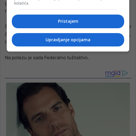
godinu i po nije uradilo posao, a isti taj predmet prenijelo
kolačića.
na federalni nivo.
Pristajem
Stoga ne čudi što je isto to tužilaštvo za pet godina podiglo
četiri optužnice za visoku korupciju, a bili subjektivni ili ne,
Upravljanje opcijama
itekako je ima.
Na potezu je sada Federalno tužilaštvo.