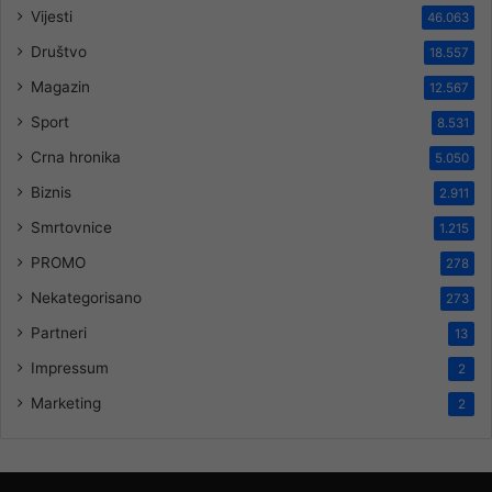
Vijesti
46.063
Društvo
18.557
Magazin
12.567
Sport
8.531
Crna hronika
5.050
Biznis
2.911
Smrtovnice
1.215
PROMO
278
Nekategorisano
273
Partneri
13
Impressum
2
Marketing
2