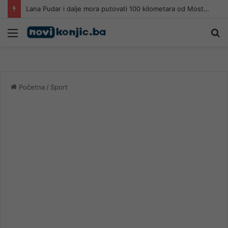
Lana Pudar i dalje mora putovati 100 kilometara od Mostara kako bi trenirala
Meni
Pr
Početna
/
Sport