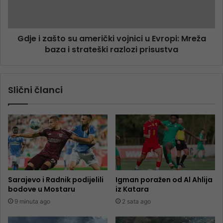
Gdje i zašto su američki vojnici u Evropi: Mreža
baza i strateški razlozi prisustva
Slični članci
Sarajevo i Radnik podijelili
Igman poražen od Al Ahlija
bodove u Mostaru
iz Katara
9 minuta ago
2 sata ago