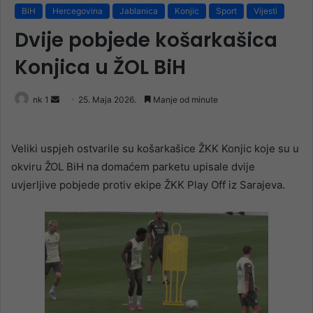
BiH
Hercegovina
Jablanica
Konjic
Sport
Vijesti
Dvije pobjede košarkašica
Konjica u ŽOL BiH
Send
nk 1
25. Maja 2026.
Manje od minute
an
email
Veliki uspjeh ostvarile su košarkašice ŽKK Konjic koje su u
okviru ŽOL BiH na domaćem parketu upisale dvije
uvjerljive pobjede protiv ekipe ŽKK Play Off iz Sarajeva.