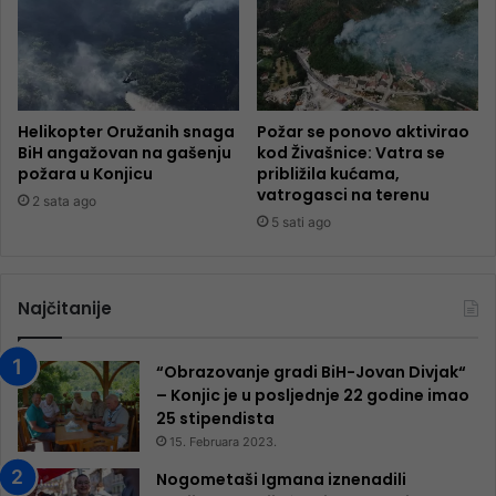
Helikopter Oružanih snaga
Požar se ponovo aktivirao
BiH angažovan na gašenju
kod Živašnice: Vatra se
požara u Konjicu
približila kućama,
vatrogasci na terenu
2 sata ago
5 sati ago
Najčitanije
“Obrazovanje gradi BiH-Jovan Divjak“
– Konjic je u posljednje 22 godine imao
25 ​​stipendista
15. Februara 2023.
Nogometaši Igmana iznenadili