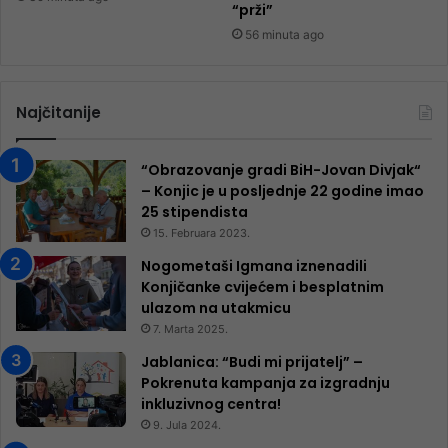
“prži”
56 minuta ago
Najčitanije
“Obrazovanje gradi BiH-Jovan Divjak“
– Konjic je u posljednje 22 godine imao
25 ​​stipendista
15. Februara 2023.
Nogometaši Igmana iznenadili
Konjičanke cvijećem i besplatnim
ulazom na utakmicu
7. Marta 2025.
Jablanica: “Budi mi prijatelj” –
Pokrenuta kampanja za izgradnju
inkluzivnog centra!
9. Jula 2024.