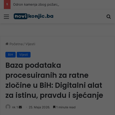
Odron kamenja zbog požara kod Konjica: Ugrožen saobraćaj na magistrali M-17, oštećeno više vozila
Meni
Pr
Početna
/
Vijesti
BiH
Vijesti
Baza podataka
procesuiranih za ratne
zločine u BiH: Digitalni alat
za istinu, pravdu i sjećanje
Send
nk 1
25. Maja 2026.
1 minute read
an