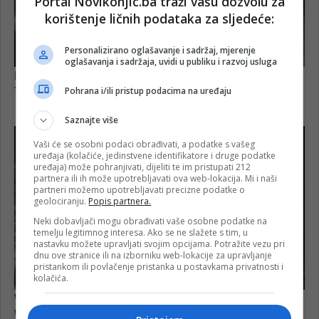
Portal Novikonjic.ba traži vašu dozvolu za
korištenje ličnih podataka za sljedeće:
Personalizirano oglašavanje i sadržaj, mjerenje
oglašavanja i sadržaja, uvidi u publiku i razvoj usluga
Pohrana i/ili pristup podacima na uređaju
Saznajte više
Vaši će se osobni podaci obrađivati, a podatke s vašeg
uređaja (kolačiće, jedinstvene identifikatore i druge podatke
uređaja) može pohranjivati, dijeliti te im pristupati 212
partnera ili ih može upotrebljavati ova web-lokacija. Mi i naši
partneri možemo upotrebljavati precizne podatke o
geolociranju.
Popis partnera.
Neki dobavljači mogu obrađivati vaše osobne podatke na
temelju legitimnog interesa. Ako se ne slažete s tim, u
nastavku možete upravljati svojim opcijama. Potražite vezu pri
dnu ove stranice ili na izborniku web-lokacije za upravljanje
pristankom ili povlačenje pristanka u postavkama privatnosti i
kolačića.