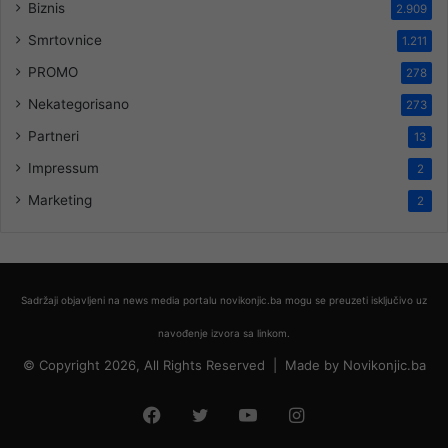
Biznis
2.909
Smrtovnice
1.211
PROMO
278
Nekategorisano
273
Partneri
13
Impressum
2
Marketing
2
Sadržaji objavljeni na news media portalu novikonjic.ba mogu se preuzeti isključivo uz
navođenje izvora sa linkom.
© Copyright 2026, All Rights Reserved |
Made by
Novikonjic.ba
Facebook
Twitter
YouTube
Instagram