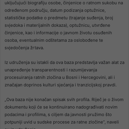
uključujući biografiju osobe, činjenice o ratnom sukobu na
određenom području, datum podizanja optužnice,
statističke podatke o predmetu (trajanje suđenja, broj
svjedoka i materijalnih dokaza), optužnicu, utvrđene
činjenice, kao i informacije o javnom životu osuđenih
osoba, eventualnim odštetama za oslobođene te
svjedočenja žrtava.
Iz udruženja su istakli da ova baza predstavlja važan alat za
unapređenje transparentnosti i razumijevanja
procesuiranja ratnih zločina u Bosni i Hercegovini, ali i
značajan doprinos kulturi sjećanja i tranzicijskoj pravdi.
„Ova baza nije konačan spisak svih profila. Riječ je o živom
dokumentu koji će se kontinuirano nadograđivati novim
podacima i profilima, s ciljem da javnosti pružimo što
potpuniji uvid u sudske procese za ratne zločine“, naveli