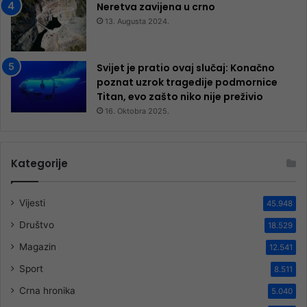
Neretva zavijena u crno
13. Augusta 2024.
Svijet je pratio ovaj slučaj: Konačno
poznat uzrok tragedije podmornice
Titan, evo zašto niko nije preživio
16. Oktobra 2025.
Kategorije
Vijesti
45.948
Društvo
18.529
Magazin
12.541
Sport
8.511
Crna hronika
5.040