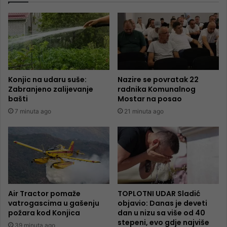
Konjic na udaru suše:
Nazire se povratak 22
Zabranjeno zalijevanje
radnika Komunalnog
bašti
Mostar na posao
7 minuta ago
21 minuta ago
Air Tractor pomaže
TOPLOTNI UDAR Sladić
vatrogascima u gašenju
objavio: Danas je deveti
požara kod Konjica
dan u nizu sa više od 40
stepeni, evo gdje najviše
39 minuta ago