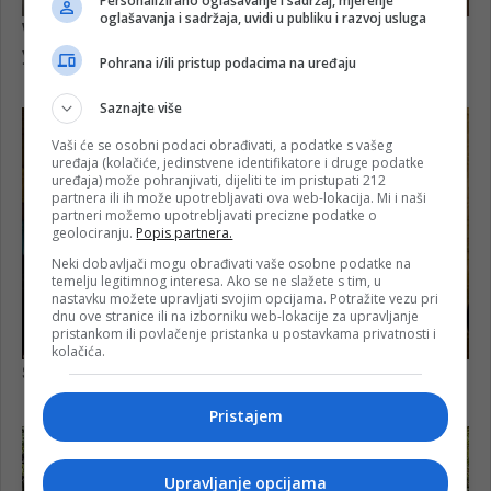
Personalizirano oglašavanje i sadržaj, mjerenje
oglašavanja i sadržaja, uvidi u publiku i razvoj usluga
Pohrana i/ili pristup podacima na uređaju
Saznajte više
Vaši će se osobni podaci obrađivati, a podatke s vašeg
uređaja (kolačiće, jedinstvene identifikatore i druge podatke
uređaja) može pohranjivati, dijeliti te im pristupati 212
partnera ili ih može upotrebljavati ova web-lokacija. Mi i naši
partneri možemo upotrebljavati precizne podatke o
geolociranju.
Popis partnera.
Neki dobavljači mogu obrađivati vaše osobne podatke na
temelju legitimnog interesa. Ako se ne slažete s tim, u
nastavku možete upravljati svojim opcijama. Potražite vezu pri
dnu ove stranice ili na izborniku web-lokacije za upravljanje
pristankom ili povlačenje pristanka u postavkama privatnosti i
kolačića.
Pristajem
Upravljanje opcijama