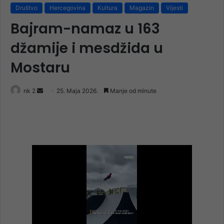
Društvo
Hercegovina
Kultura
Magazin
Vijesti
Bajram-namaz u 163
džamije i mesdžida u
Mostaru
Send
nk 2
25. Maja 2026.
Manje od minute
an
email