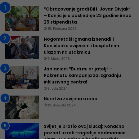
“Obrazovanje gradi BiH-Jovan Divjak“
– Konjic je u posljednje 22 godine imao
25 ​​stipendista
15. Februara 2023.
Nogometaši Igmana iznenadili
Konjičanke cvijećem i besplatnim
ulazom na utakmicu
7. Marta 2025.
Jablanica: “Budi mi prijatelj” –
Pokrenuta kampanja za izgradnju
inkluzivnog centra!
9. Jula 2024.
Neretva zavijena u crno
13. Augusta 2024.
Svijet je pratio ovaj slučaj: Konačno
poznat uzrok tragedije podmornice