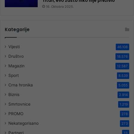
Titan, evo zašto niko nije preživio
16. Oktobra 2025.
Kategorije
Vijesti
46.108
Društvo
18.576
Magazin
12.587
Sport
8.539
Crna hronika
5.055
Biznis
2.914
Smrtovnice
1.219
PROMO
278
Nekategorisano
273
Partneri
13