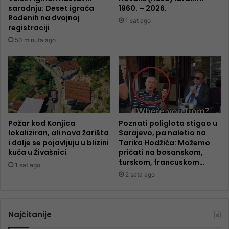
saradnju: Deset igrača
1960. – 2026.
Rođenih na dvojnoj
1 sat ago
registraciji
50 minuta ago
Požar kod Konjica
Poznati poliglota stigao u
lokaliziran, ali nova žarišta
Sarajevo, pa naletio na
i dalje se pojavljuju u blizini
Tarika Hodžića: Možemo
kuća u Živašnici
pričati na bosanskom,
turskom, francuskom…
1 sat ago
2 sata ago
Najčitanije