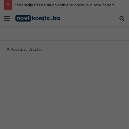
Federacija BiH nema objedinjene podatke o povučenom i uništenom mesu, prekršaji utvrđeni u 40 kontrola
Meni
Pr
Početna
/
Društvo