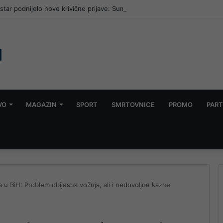
ar podnijelo nove krivične prijave: Sumnjaju na lažno predstavljanje si
VO
MAGAZIN
SPORT
SMRTOVNICE
PROMO
PART
a u BiH: Problem obijesna vožnja, ali i nedovoljne kazne