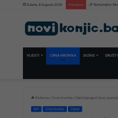
JP Komunalno Most
Subota, 8 Augusta 2026
Popularno
VIJESTI
CRNA HRONIKA
BIZNIS
DRUŠT
Početna
/
Crna hronika
/
Zabrinjavajući broj nesreć
BiH
Crna hronika
Vijesti