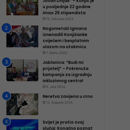
Jovan Divjak“ – Konjic je
u posljednje 22 godine
imao 25 ​​stipendista
15. Februara 2023.
Nogometaši Igmana
iznenadili Konjičanke
cvijećem i besplatnim
ulazom na utakmicu
7. Marta 2025.
Jablanica: “Budi mi
prijatelj” – Pokrenuta
kampanja za izgradnju
inkluzivnog centra!
9. Jula 2024.
Neretva zavijena u crno
13. Augusta 2024.
Svijet je pratio ovaj
slučaj: Konačno poznat