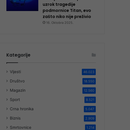
uzrok tragedije
podmornice Titan, evo
zašto niko nije preživio
16. Oktobra 2025.
Kategorije
Vijesti
46.023
Društvo
18.550
Magazin
12.560
Sport
8.521
Crna hronika
5.047
Biznis
2.909
Smrtovnice
1.214