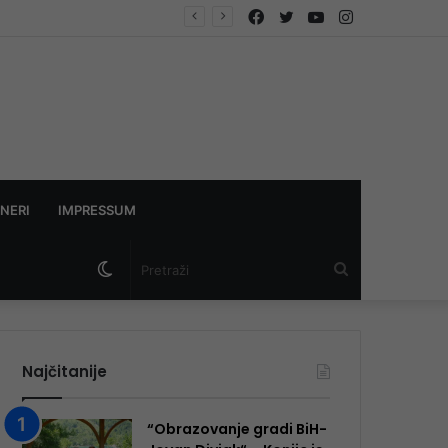
Facebook
Twitter
YouTube
Instagram
ndikata
NERI
IMPRESSUM
Switch
Pretraži
skin
Najčitanije
“Obrazovanje gradi BiH-