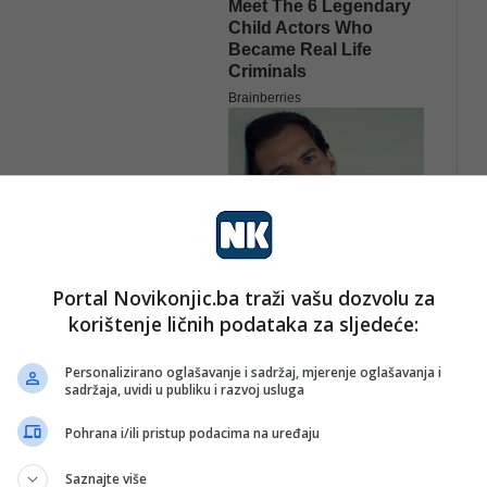
Portal Novikonjic.ba traži vašu dozvolu za
korištenje ličnih podataka za sljedeće:
prekršaje poput vožnje pod utjecajem alkohola,
Personalizirano oglašavanje i sadržaj, mjerenje oglašavanja i
 vožnje, ali i više ulagati u preventivne edukacije,
sadržaja, uvidi u publiku i razvoj usluga
rukture”, navodi ona.
Pohrana i/ili pristup podacima na uređaju
o je potrebno poboljšati pristup obuci kandidata za
Saznajte više