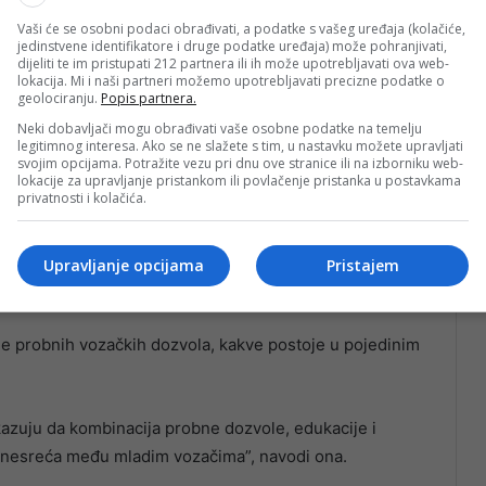
 vozači bolje pripremili za sigurnije učestvovanje u
Vaši će se osobni podaci obrađivati, a podatke s vašeg uređaja (kolačiće,
jedinstvene identifikatore i druge podatke uređaja) može pohranjivati,
dijeliti te im pristupati 212 partnera ili ih može upotrebljavati ova web-
lokacija. Mi i naši partneri možemo upotrebljavati precizne podatke o
e učestvuju u saobraćajnim nesrećama zbog nedostatka
geolociranju.
Popis partnera.
 vožnja, neprilagođena brzina i korištenje mobitela
Neki dobavljači mogu obrađivati vaše osobne podatke na temelju
legitimnog interesa. Ako se ne slažete s tim, u nastavku možete upravljati
svojim opcijama. Potražite vezu pri dnu ove stranice ili na izborniku web-
lokacije za upravljanje pristankom ili povlačenje pristanka u postavkama
privatnosti i kolačića.
kultura i slaba primjena zakona koji je na snazi. Stroža
aćajne policije često ne daju velike rezultate. Po meni
nju iskustva, a ne samo na strožim kaznama”, smatra
Upravljanje opcijama
Pristajem
e probnih vozačkih dozvola, kakve postoje u pojedinim
kazuju da kombinacija probne dozvole, edukacije i
 nesreća među mladim vozačima”, navodi ona.