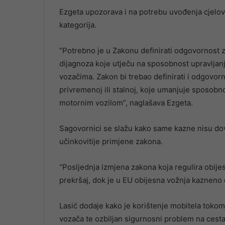
Ezgeta upozorava i na potrebu uvođenja cjelov
kategorija.
“Potrebno je u Zakonu definirati odgovornost zd
dijagnoza koje utječu na sposobnost upravljanja 
vozačima. Zakon bi trebao definirati i odgovor
privremenoj ili stalnoj, koje umanjuje sposobno
motornim vozilom”, naglašava Ezgeta.
Sagovornici se slažu kako same kazne nisu dovo
učinkovitije primjene zakona.
“Posljednja izmjena zakona koja regulira obijes
prekršaj, dok je u EU obijesna vožnja kazneno 
Lasić dodaje kako je korištenje mobitela tokom
vozača te ozbiljan sigurnosni problem na cest