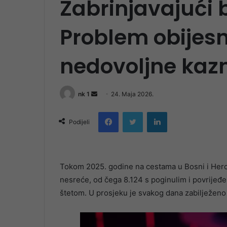
Zabrinjavajući b
Problem obijesna
nedovoljne kaz
Send
nk 1
24. Maja 2026.
an
Facebook
Twitter
LinkedIn
email
Podijeli
Tokom 2025. godine na cestama u Bosni i Her
nesreće, od čega 8.124 s poginulim i povrije
štetom. U prosjeku je svakog dana zabilježeno