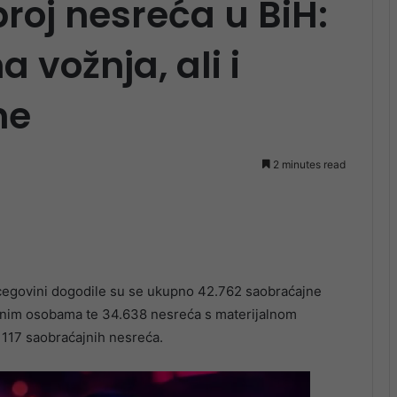
roj nesreća u BiH:
 vožnja, ali i
ne
2 minutes read
cegovini dogodile su se ukupno 42.762 saobraćajne
đenim osobama te 34.638 nesreća s materijalnom
 117 saobraćajnih nesreća.