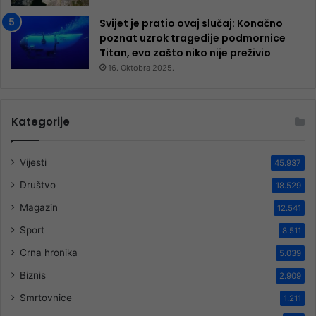
Svijet je pratio ovaj slučaj: Konačno
poznat uzrok tragedije podmornice
Titan, evo zašto niko nije preživio
16. Oktobra 2025.
Kategorije
Vijesti
45.937
Društvo
18.529
Magazin
12.541
Sport
8.511
Crna hronika
5.039
Biznis
2.909
Smrtovnice
1.211