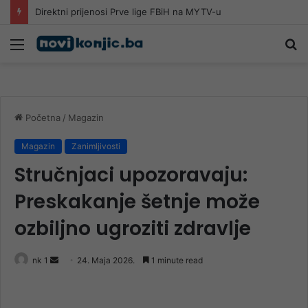
Direktni prijenosi Prve lige FBiH na MYTV-u
Meni
Pr
Početna
/
Magazin
Magazin
Zanimljivosti
Stručnjaci upozoravaju:
Preskakanje šetnje može
ozbiljno ugroziti zdravlje
Send
nk 1
24. Maja 2026.
1 minute read
an
email