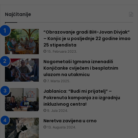
Najčitanije
“Obrazovanje gradi BiH-Jovan Divjak“
– Konjic je u posljednje 22 godine imao
25 ​​stipendista
15. Februara 2023.
Nogometaši Igmana iznenadili
Konjičanke cvijećem i besplatnim
ulazom na utakmicu
7. Marta 2025.
Jablanica: “Budi mi prijatelj” –
Pokrenuta kampanja za izgradnju
inkluzivnog centra!
9. Jula 2024.
Neretva zavijena u crno
13. Augusta 2024.