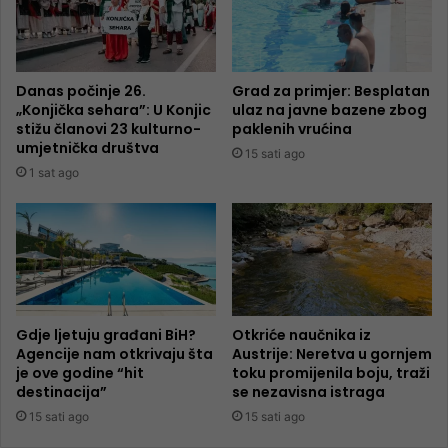
Danas počinje 26.
Grad za primjer: Besplatan
„Konjička sehara”: U Konjic
ulaz na javne bazene zbog
stižu članovi 23 kulturno-
paklenih vrućina
umjetnička društva
15 sati ago
1 sat ago
Gdje ljetuju građani BiH?
Otkriće naučnika iz
Agencije nam otkrivaju šta
Austrije: Neretva u gornjem
je ove godine “hit
toku promijenila boju, traži
destinacija”
se nezavisna istraga
15 sati ago
15 sati ago