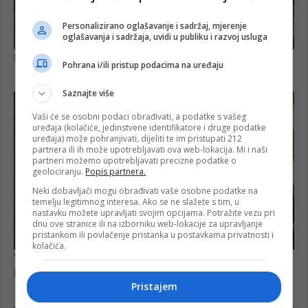
Personalizirano oglašavanje i sadržaj, mjerenje
oglašavanja i sadržaja, uvidi u publiku i razvoj usluga
Pohrana i/ili pristup podacima na uređaju
Saznajte više
Vaši će se osobni podaci obrađivati, a podatke s vašeg
uređaja (kolačiće, jedinstvene identifikatore i druge podatke
uređaja) može pohranjivati, dijeliti te im pristupati 212
partnera ili ih može upotrebljavati ova web-lokacija. Mi i naši
partneri možemo upotrebljavati precizne podatke o
geolociranju.
Popis partnera.
Neki dobavljači mogu obrađivati vaše osobne podatke na
temelju legitimnog interesa. Ako se ne slažete s tim, u
nastavku možete upravljati svojim opcijama. Potražite vezu pri
dnu ove stranice ili na izborniku web-lokacije za upravljanje
pristankom ili povlačenje pristanka u postavkama privatnosti i
kolačića.
Pristajem