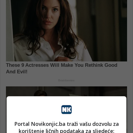
Portal Novikonjic.ba traži vašu dozvolu za
korištenje ličnih podataka za sljedeće: