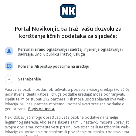
adnicima Tajne službe na, kako je naveo, brzoj i
ele kuće ostaje prioritet.
Portal Novikonjic.ba traži vašu dozvolu za
korištenje ličnih podataka za sljedeće:
Personalizirano oglašavanje i sadržaj, mjerenje oglašavanja i
sadržaja, uvidi u publiku i razvoj usluga
Pohrana i/ili pristup podacima na uređaju
Saznajte više
Vaši će se osobni podaci obrađivati, a podatke s vašeg uređaja (kolačiće,
jedinstvene identifikatore i druge podatke uređaja) može pohranjivati,
dijeliti te im pristupati 212 partnera ili ih može upotrebljavati ova web-
lokacija. Mi i naši partneri možemo upotrebljavati precizne podatke o
geolociranju.
Popis partnera.
Neki dobavljači mogu obrađivati vaše osobne podatke na temelju
legitimnog interesa. Ako se ne slažete s tim, u nastavku možete upravljati
svojim opcijama. Potražite vezu pri dnu ove stranice ili na izborniku web-
lokacije za upravljanje pristankom ili povlačenje pristanka u postavkama