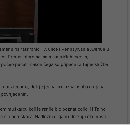
emenu na raskrsnici 17. ulice i Pennsylvania Avenue u
će. Prema informacijama američkih medija,
 i počeo pucati, nakon čega su pripadnici Tajne službe
ao povredama, dok je jedna prolazna osoba ranjena.
 povrijeđenih.
m muškarcu koji je ranije bio poznat policiji i Tajnoj
talnih poteškoća. Nadležni organi istražuju okolnosti