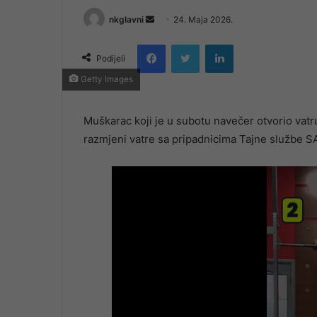
Send
nkglavni
24. Maja 2026.
an
Facebook
Twitter
LinkedIn
email
Podijeli
Getty Images
Muškarac koji je u subotu navečer otvorio vatru
razmjeni vatre sa pripadnicima Tajne službe SAD