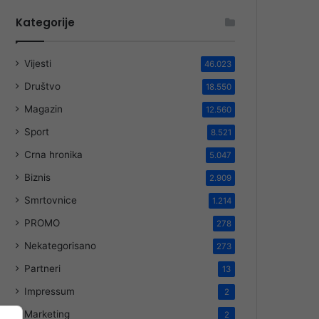
Kategorije
Vijesti
46.023
Društvo
18.550
Magazin
12.560
Sport
8.521
Crna hronika
5.047
Biznis
2.909
Smrtovnice
1.214
PROMO
278
Nekategorisano
273
Partneri
13
Impressum
2
Marketing
2