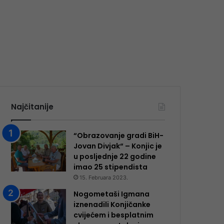
Najčitanije
“Obrazovanje gradi BiH-
Jovan Divjak“ – Konjic je
u posljednje 22 godine
imao 25 ​​stipendista
15. Februara 2023.
Nogometaši Igmana
iznenadili Konjičanke
cvijećem i besplatnim