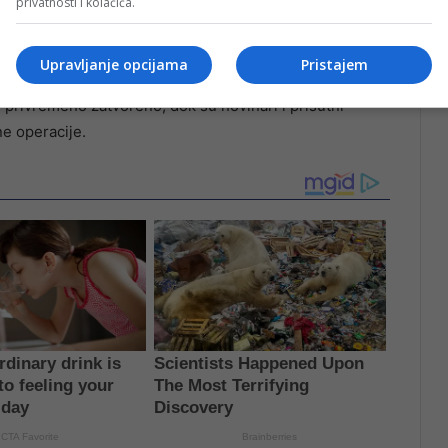
privatnosti i kolačića.
Upravljanje opcijama
Pristajem
 privremeno zatvoreno, dok su novinari i prisutni
e operacije.