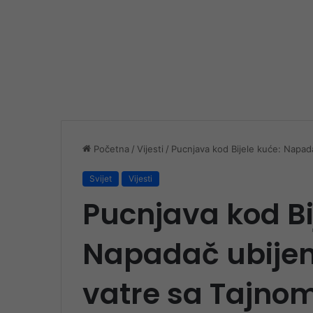
Početna
/
Vijesti
/
Pucnjava kod Bijele kuće: Napa
Svijet
Vijesti
Pucnjava kod Bi
Napadač ubije
vatre sa Tajno