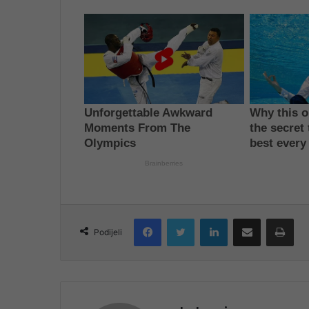
Facebook
Twitter
LinkedIn
Share via Email
Pri
Podijeli