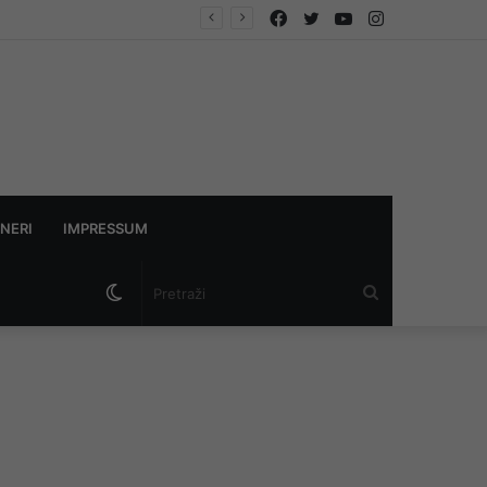
Facebook
Twitter
YouTube
Instagram
ndikata
NERI
IMPRESSUM
Switch
Pretraži
skin