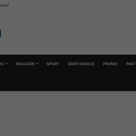
ar podnijelo nove krivične prijave: Sumnjaju na lažno predstavljanje si
VO
MAGAZIN
SPORT
SMRTOVNICE
PROMO
PART