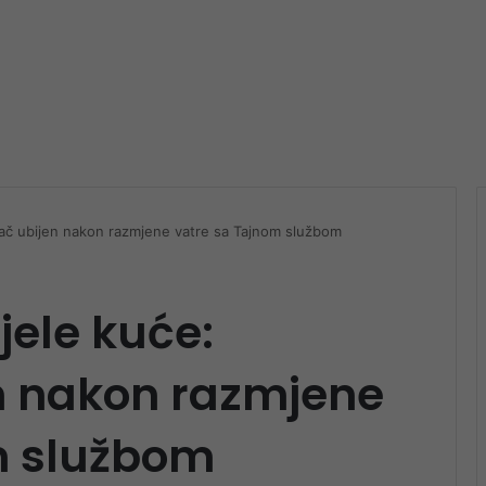
dač ubijen nakon razmjene vatre sa Tajnom službom
jele kuće:
n nakon razmjene
m službom