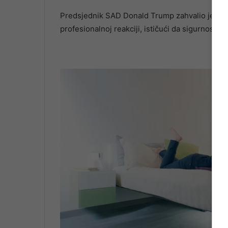
Predsjednik SAD Donald Trump zahvalio je prip
profesionalnoj reakciji, ističući da sigurnost Bij