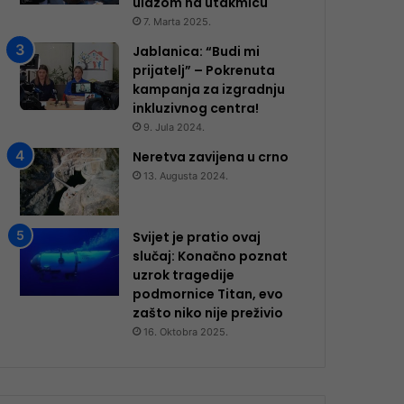
ulazom na utakmicu
7. Marta 2025.
Jablanica: “Budi mi
prijatelj” – Pokrenuta
kampanja za izgradnju
inkluzivnog centra!
9. Jula 2024.
Neretva zavijena u crno
13. Augusta 2024.
Svijet je pratio ovaj
slučaj: Konačno poznat
uzrok tragedije
podmornice Titan, evo
zašto niko nije preživio
16. Oktobra 2025.