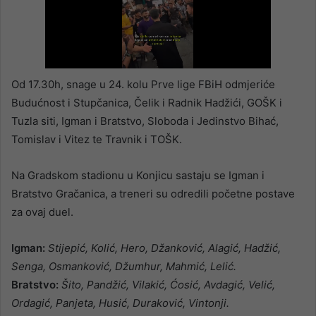
Od 17.30h, snage u 24. kolu Prve lige FBiH odmjeriće
Budućnost i Stupčanica, Čelik i Radnik Hadžići, GOŠK i
Tuzla siti, Igman i Bratstvo, Sloboda i Jedinstvo Bihać,
Tomislav i Vitez te Travnik i TOŠK.
Na Gradskom stadionu u Konjicu sastaju se Igman i
Bratstvo Gračanica, a treneri su odredili početne postave
za ovaj duel.
Igman:
Stijepić, Kolić, Hero, Džanković, Alagić, Hadžić,
Senga, Osmanković, Džumhur, Mahmić, Lelić.
Bratstvo:
Šito, Pandžić, Vilakić, Ćosić, Avdagić, Velić,
Ordagić, Panjeta, Husić, Duraković, Vintonji.