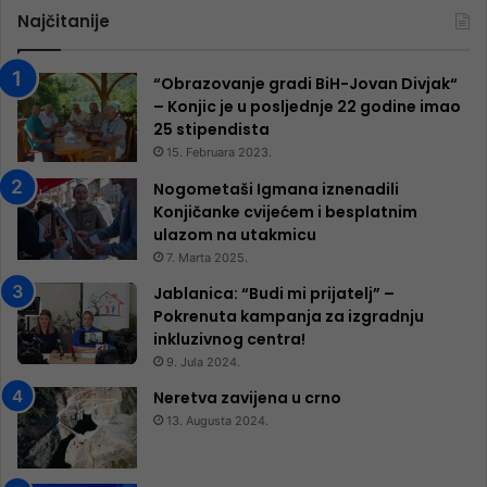
Najčitanije
“Obrazovanje gradi BiH-Jovan Divjak“
– Konjic je u posljednje 22 godine imao
25 ​​stipendista
15. Februara 2023.
Nogometaši Igmana iznenadili
Konjičanke cvijećem i besplatnim
ulazom na utakmicu
7. Marta 2025.
Jablanica: “Budi mi prijatelj” –
Pokrenuta kampanja za izgradnju
inkluzivnog centra!
9. Jula 2024.
Neretva zavijena u crno
13. Augusta 2024.