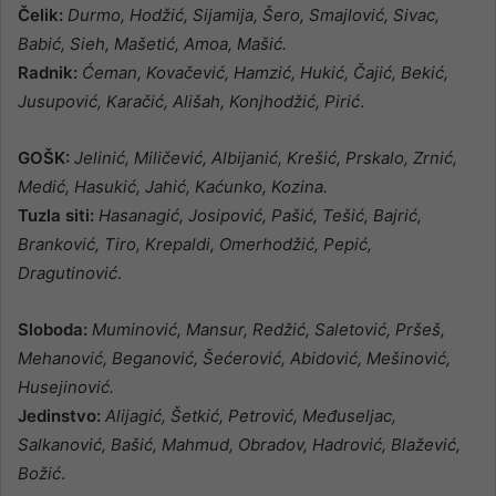
Čelik:
Durmo, Hodžić, Sijamija, Šero, Smajlović, Sivac,
Babić, Sieh, Mašetić, Amoa, Mašić.
Radnik:
Ćeman, Kovačević, Hamzić, Hukić, Čajić, Bekić,
Jusupović, Karačić, Ališah, Konjhodžić, Pirić
.
GOŠK:
Jelinić, Miličević, Albijanić, Krešić, Prskalo, Zrnić,
Medić, Hasukić, Jahić, Kaćunko, Kozina.
Tuzla siti:
Hasanagić, Josipović, Pašić, Tešić, Bajrić,
Branković, Tiro, Krepaldi, Omerhodžić, Pepić,
Dragutinović
.
Sloboda:
Muminović, Mansur, Redžić, Saletović, Pršeš,
Mehanović, Beganović, Šećerović, Abidović, Mešinović,
Husejinović.
Jedinstvo:
Alijagić, Šetkić, Petrović, Međuseljac,
Salkanović, Bašić, Mahmud, Obradov, Hadrović, Blažević,
Božić
.