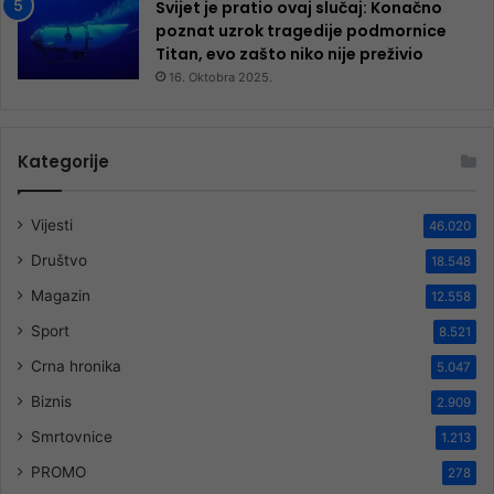
Svijet je pratio ovaj slučaj: Konačno
poznat uzrok tragedije podmornice
Titan, evo zašto niko nije preživio
16. Oktobra 2025.
Kategorije
Vijesti
46.020
Društvo
18.548
Magazin
12.558
Sport
8.521
Crna hronika
5.047
Biznis
2.909
Smrtovnice
1.213
PROMO
278