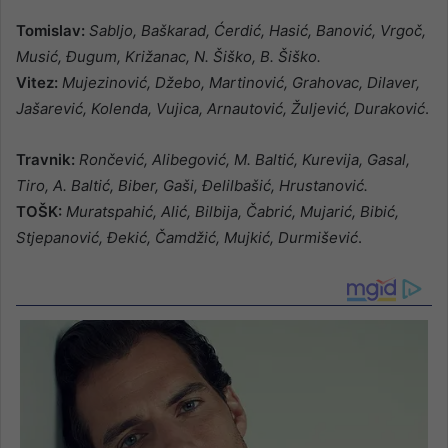
Tomislav:
Sabljo, Baškarad, Ćerdić, Hasić, Banović, Vrgoč,
Musić, Đugum, Križanac, N. Šiško, B. Šiško.
Vitez:
Mujezinović, Džebo, Martinović, Grahovac, Dilaver,
Jašarević, Kolenda, Vujica, Arnautović, Žuljević, Duraković
.
Travnik:
Rončević, Alibegović, M. Baltić, Kurevija, Gasal,
Tiro, A. Baltić, Biber, Gaši, Đelilbašić, Hrustanović.
TOŠK:
Muratspahić, Alić, Bilbija, Čabrić, Mujarić, Bibić,
Stjepanović, Đekić, Čamdžić, Mujkić, Durmišević
.