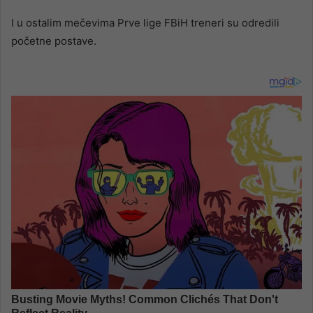
I u ostalim mečevima Prve lige FBiH treneri su odredili
početne postave.