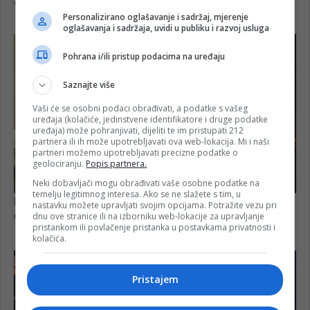
Personalizirano oglašavanje i sadržaj, mjerenje
oglašavanja i sadržaja, uvidi u publiku i razvoj usluga
Pohrana i/ili pristup podacima na uređaju
Saznajte više
Vaši će se osobni podaci obrađivati, a podatke s vašeg
uređaja (kolačiće, jedinstvene identifikatore i druge podatke
uređaja) može pohranjivati, dijeliti te im pristupati 212
partnera ili ih može upotrebljavati ova web-lokacija. Mi i naši
partneri možemo upotrebljavati precizne podatke o
geolociranju.
Popis partnera.
Neki dobavljači mogu obrađivati vaše osobne podatke na
temelju legitimnog interesa. Ako se ne slažete s tim, u
nastavku možete upravljati svojim opcijama. Potražite vezu pri
dnu ove stranice ili na izborniku web-lokacije za upravljanje
pristankom ili povlačenje pristanka u postavkama privatnosti i
kolačića.
Pristajem