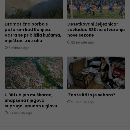
Dramatična borba s
Desetkovani Željezničar
požarom kod Konjica:
savladao BSK na otvaranju
Vatra se približila kućama,
nove sezone
mještani u strahu
22 minute ago
6 minuta ago
U BiH ubijen muškarac,
Znate li šta je sehara?
uhapšena njegova
51 minuta ago
supruga, upucan u glavu
30 minuta ago