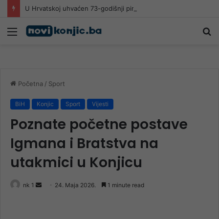
U Hrvatskoj uhvaćen 73-godišnji piroman koji je u jednom danu izazvao 5 požara
Meni
Pr
Početna
/
Sport
BiH
Konjic
Sport
Vijesti
Poznate početne postave
Igmana i Bratstva na
utakmici u Konjicu
Send
nk 1
24. Maja 2026.
1 minute read
an
email