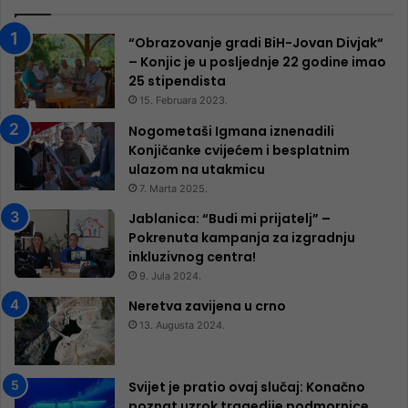
“Obrazovanje gradi BiH-Jovan Divjak“
– Konjic je u posljednje 22 godine imao
25 ​​stipendista
15. Februara 2023.
Nogometaši Igmana iznenadili
Konjičanke cvijećem i besplatnim
ulazom na utakmicu
7. Marta 2025.
Jablanica: “Budi mi prijatelj” –
Pokrenuta kampanja za izgradnju
inkluzivnog centra!
9. Jula 2024.
Neretva zavijena u crno
13. Augusta 2024.
Svijet je pratio ovaj slučaj: Konačno
poznat uzrok tragedije podmornice