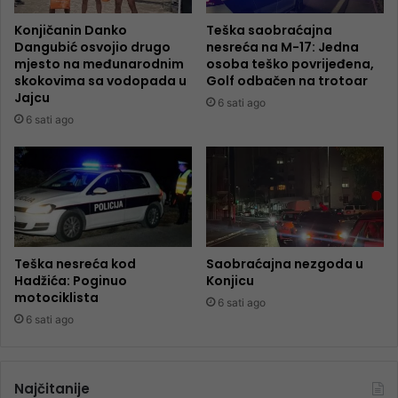
Konjičanin Danko
Teška saobraćajna
Dangubić osvojio drugo
nesreća na M-17: Jedna
mjesto na međunarodnim
osoba teško povrijeđena,
skokovima sa vodopada u
Golf odbačen na trotoar
Jajcu
6 sati ago
6 sati ago
Teška nesreća kod
Saobraćajna nezgoda u
Hadžića: Poginuo
Konjicu
motociklista
6 sati ago
6 sati ago
Najčitanije