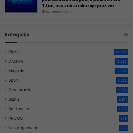
Titan, evo zašto niko nije preživio
16. Oktobra 2025.
Kategorije
Vijesti
46.068
Društvo
18.557
Magazin
12.567
Sport
8.532
Crna hronika
5.053
Biznis
2.911
Smrtovnice
1.215
PROMO
278
Nekategorisano
273