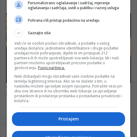
Personalizirano oglašavanje i sadržaj, mjerenje
oglašavanja i sadržaja, uvidi u publiku i razvoj usluga
Pohrana i/ili pristup podacima na uređaju
Saznajte više
Vaši će se osobni podaci obrađivati, a podatke s vašeg
uređaja (kolačiće, jedinstvene identifikatore i druge podatke
uređaja) može pohranjivati, dijeliti te im pristupati 212
partnera ili ih može upotrebljavati ova web-lokacija. Mi i naši
partneri možemo upotrebljavati precizne podatke o
geolociranju.
Popis partnera.
Neki dobavljači mogu obrađivati vaše osobne podatke na
temelju legitimnog interesa. Ako se ne slažete s tim, u
nastavku možete upravljati svojim opcijama. Potražite vezu pri
dnu ove stranice ili na izborniku web-lokacije za upravljanje
pristankom ili povlačenje pristanka u postavkama privatnosti i
kolačića.
Pristajem