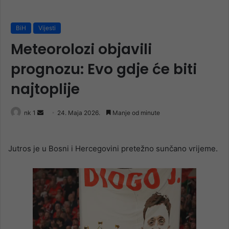
BiH
Vijesti
Meteorolozi objavili
prognozu: Evo gdje će biti
najtoplije
Send
nk 1
24. Maja 2026.
Manje od minute
an
email
Jutros je u Bosni i Hercegovini pretežno sunčano vrijeme.