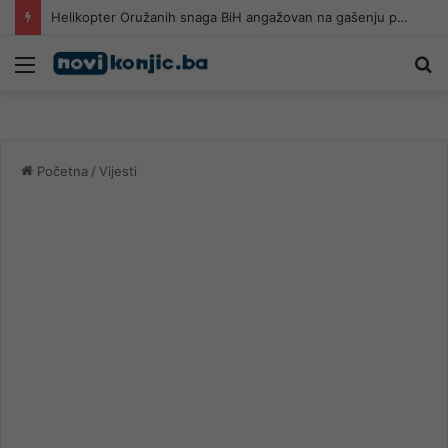
Helikopter Oružanih snaga BiH angažovan na gašenju požara u Konjicu
Meni
Pr
Početna
/
Vijesti