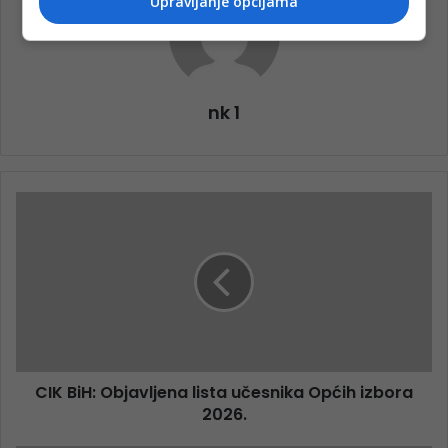
Upravljanje opcijama
nk 1
CIK BiH: Objavljena lista učesnika Općih izbora
2026.