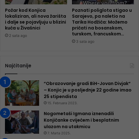
Požar kod Konjica
Poznati poliglota stigao u
lokaliziran, ali nova žarišta
Sarajevo, pa naletio na
i dalje se pojavljuju u blizini
Tarika Hodžića: Možemo
kuća u Živašnici
pričati na bosanskom,
turskom, francuskom…
2 sata ago
3 sata ago
Najčitanije
“Obrazovanje gradi BiH-Jovan Divjak“
– Konjic je u posljednje 22 godine imao
25 ​​stipendista
15. Februara 2023.
Nogometaši Igmana iznenadili
Konjičanke cvijećem i besplatnim
ulazom na utakmicu
7. Marta 2025.