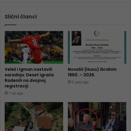
Slični članci
Velež i Igman nastavili
Novalić (Huso) Ibrahim
saradnju: Deset igrača
1960. – 2026.
Rođenih na dvojnoj
2 sata ago
registraciji
1 sat ago