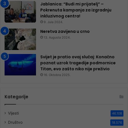
Jablanica: “Budi mi prijatelj” –
Pokrenuta kampanja za izgradnju
inkluzivnog centra!
9. Jula 2024.
Neretva zavijena u crno
13. Augusta 2024.
Svijet je pratio ovaj slučaj: Konačno
poznat uzrok tragedije podmornice
Titan, evo zašto niko nije preživio
16. Oktobra 2025.
Kategorije
Vijesti
46.108
Društvo
18.576