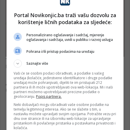
Portal Novikonjic.ba traži vašu dozvolu za
korištenje ličnih podataka za sljedeće:
Personalizirano oglašavanje i sadržaj, mjerenje
oglašavanja i sadržaja, uvidi u publiku i razvoj usluga
Pohrana i/ili pristup podacima na uređaju
Saznajte više
Vaši će se osobni podaci obrađivati, a podatke s vašeg
uređaja (kolačiće, jedinstvene identifikatore i druge podatke
uređaja) može pohranjivati, dijeliti te im pristupati 212
partnera ili ih može upotrebljavati ova web-lokacija. Mi i naši
partneri možemo upotrebljavati precizne podatke o
geolociranju.
Popis partnera.
Neki dobavljači mogu obrađivati vaše osobne podatke na
temelju legitimnog interesa. Ako se ne slažete s tim, u
nastavku možete upravljati svojim opcijama. Potražite vezu pri
dnu ove stranice ili na izborniku web-lokacije za upravljanje
pristankom ili povlačenje pristanka u postavkama privatnosti i
kolačića.