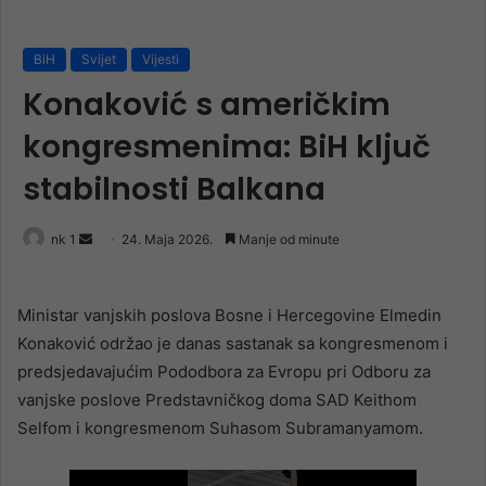
BiH
Svijet
Vijesti
Konaković s američkim
kongresmenima: BiH ključ
stabilnosti Balkana
Send
nk 1
24. Maja 2026.
Manje od minute
an
email
Ministar vanjskih poslova Bosne i Hercegovine Elmedin
Konaković održao je danas sastanak sa kongresmenom i
predsjedavajućim Pododbora za Evropu pri Odboru za
vanjske poslove Predstavničkog doma SAD Keithom
Selfom i kongresmenom Suhasom Subramanyamom.