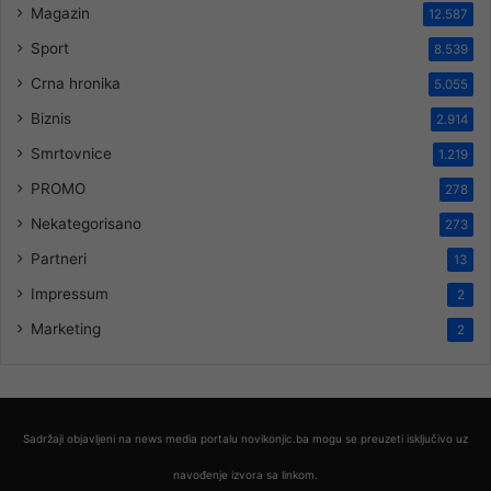
Magazin
12.587
Sport
8.539
Crna hronika
5.055
Biznis
2.914
Smrtovnice
1.219
PROMO
278
Nekategorisano
273
Partneri
13
Impressum
2
Marketing
2
Sadržaji objavljeni na news media portalu novikonjic.ba mogu se preuzeti isključivo uz
navođenje izvora sa linkom.