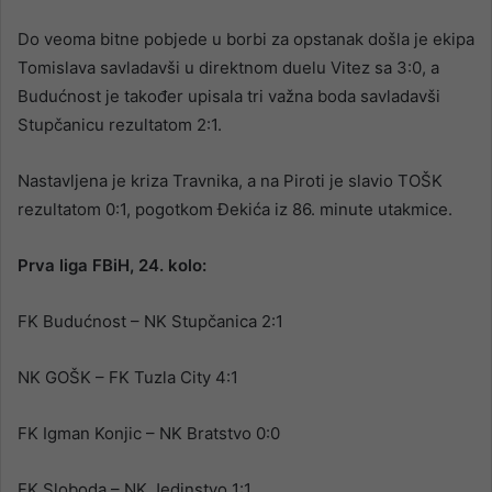
Do veoma bitne pobjede u borbi za opstanak došla je ekipa
Tomislava savladavši u direktnom duelu Vitez sa 3:0, a
Budućnost je također upisala tri važna boda savladavši
Stupčanicu rezultatom 2:1.
Nastavljena je kriza Travnika, a na Piroti je slavio TOŠK
rezultatom 0:1, pogotkom Đekića iz 86. minute utakmice.
Prva liga FBiH, 24. kolo:
FK Budućnost – NK Stupčanica 2:1
NK GOŠK – FK Tuzla City 4:1
FK Igman Konjic – NK Bratstvo 0:0
FK Sloboda – NK Jedinstvo 1:1