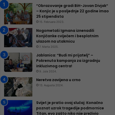
“Obrazovanje gradi BiH-Jovan Divjak“
– Konjic je u posljednje 22 godine imao
25 ​​stipendista
15. Februara 2023.
Nogometaši Igmana iznenadili
Konjičanke cvijećem i besplatnim
ulazom na utakmicu
7. Marta 2025.
Jablanica: “Budi mi prijatelj” –
Pokrenuta kampanja za izgradnju
inkluzivnog centra!
9. Jula 2024.
Neretva zavijena u crno
13. Augusta 2024.
Svijet je pratio ovaj slučaj: Konačno
poznat uzrok tragedije podmornice
Titan, evo zašto niko nije preživio