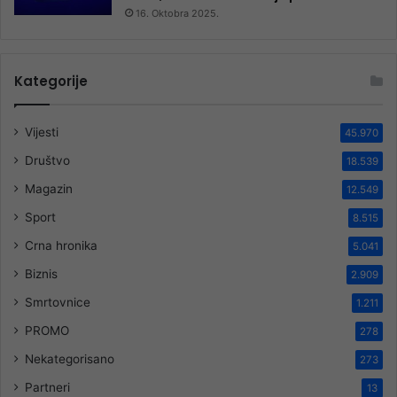
16. Oktobra 2025.
Kategorije
Vijesti
45.970
Društvo
18.539
Magazin
12.549
Sport
8.515
Crna hronika
5.041
Biznis
2.909
Smrtovnice
1.211
PROMO
278
Nekategorisano
273
Partneri
13