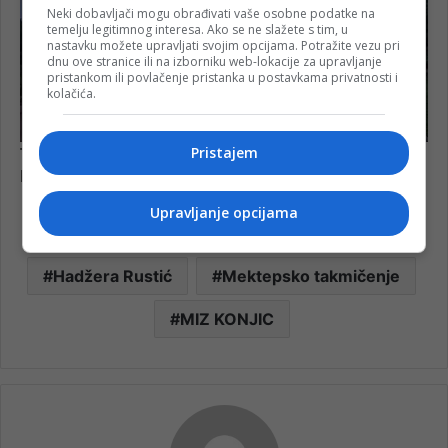
Neki dobavljači mogu obrađivati vaše osobne podatke na
temelju legitimnog interesa. Ako se ne slažete s tim, u
nastavku možete upravljati svojim opcijama. Potražite vezu pri
dnu ove stranice ili na izborniku web-lokacije za upravljanje
pristankom ili povlačenje pristanka u postavkama privatnosti i
kolačića.
Pristajem
Upravljanje opcijama
Hadžera Rustić
Mektepsko takmičenje
MIZ KONJIC