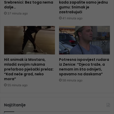
Srebrenici: Bez toga nema
kada zapalite samo jednu
dalje…
gumu: Snimak je
zastrašujući
37 minuta ago
41 minuta ago
Hit snimak iz Mostara,
Potresna ispovijest rudara
mladić svojim rukama
iz Zenice: “Djeca traže, a
prefarbao pješački prelaz:
nemam im šta odnijeti,
“Kad neće grad, neko
spavamo na daskama”
mora”
58 minuta ago
55 minuta ago
Najčitanije