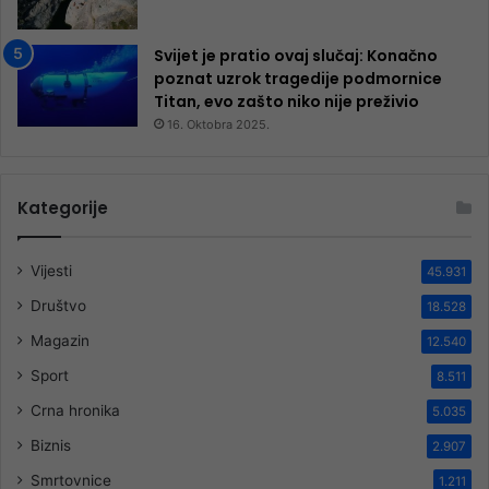
Svijet je pratio ovaj slučaj: Konačno
poznat uzrok tragedije podmornice
Titan, evo zašto niko nije preživio
16. Oktobra 2025.
Kategorije
Vijesti
45.931
Društvo
18.528
Magazin
12.540
Sport
8.511
Crna hronika
5.035
Biznis
2.907
Smrtovnice
1.211