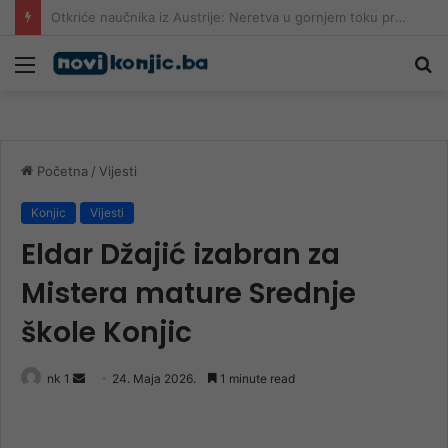
Sve više povrijeđenih na romobilima u HNK: Ljekari upozoravaju da najčešće stradaju djeca
Meni
Pr
Početna
/
Vijesti
Konjic
Vijesti
Eldar Džajić izabran za
Mistera mature Srednje
škole Konjic
Send
nk 1
24. Maja 2026.
1 minute read
an
email