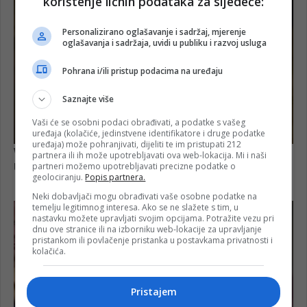
korištenje ličnih podataka za sljedeće:
Personalizirano oglašavanje i sadržaj, mjerenje
oglašavanja i sadržaja, uvidi u publiku i razvoj usluga
Pohrana i/ili pristup podacima na uređaju
Saznajte više
Vaši će se osobni podaci obrađivati, a podatke s vašeg
uređaja (kolačiće, jedinstvene identifikatore i druge podatke
uređaja) može pohranjivati, dijeliti te im pristupati 212
partnera ili ih može upotrebljavati ova web-lokacija. Mi i naši
partneri možemo upotrebljavati precizne podatke o
geolociranju.
Popis partnera.
Neki dobavljači mogu obrađivati vaše osobne podatke na
temelju legitimnog interesa. Ako se ne slažete s tim, u
nastavku možete upravljati svojim opcijama. Potražite vezu pri
dnu ove stranice ili na izborniku web-lokacije za upravljanje
pristankom ili povlačenje pristanka u postavkama privatnosti i
kolačića.
Pristajem