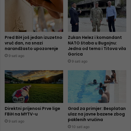
Pred BiH još jedan izuzetno
Zukan Helez i komandant
vruć dan, na snazi
NATO štaba u Bugojnu:
narandžasto upozorenje
Jedna od tema i Titova vila
Gorica
9 sati ago
9 sati ago
Direktni prijenosi Prve lige
Grad za primjer: Besplatan
FBiH na MYTV-u
ulaz na javne bazene zbog
paklenih vrućina
9 sati ago
10 sati ago