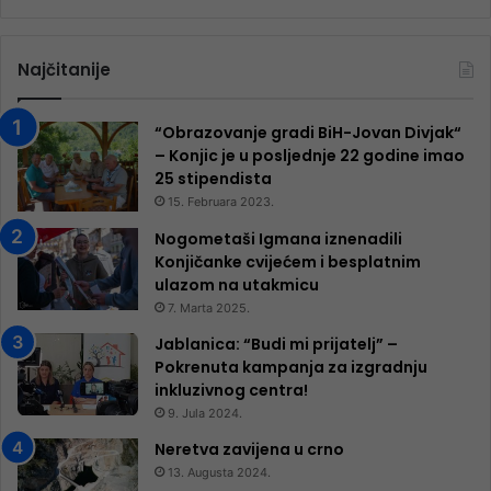
Najčitanije
“Obrazovanje gradi BiH-Jovan Divjak“
– Konjic je u posljednje 22 godine imao
25 ​​stipendista
15. Februara 2023.
Nogometaši Igmana iznenadili
Konjičanke cvijećem i besplatnim
ulazom na utakmicu
7. Marta 2025.
Jablanica: “Budi mi prijatelj” –
Pokrenuta kampanja za izgradnju
inkluzivnog centra!
9. Jula 2024.
Neretva zavijena u crno
13. Augusta 2024.