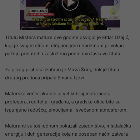
00:00
/
02:14
Titulu Mistera mature ove godine osvojio je Eldar Džajić,
koji je svojim stilom, elegancijom i harizmom privukao
pažnju prisutnih i zasluženo ponio ovu laskavu titulu.
Za prvog pratioca izabran je Mirza Šunj, dok je titula
drugog pratioca pripala Emanu Ljevi.
Maturska večer okupila je veliki broj maturanata,
profesora, roditelja i građana, a gradske ulice bile su
ispunjene radošću, emocijama i svečanom atmosferom.
Maturanti su još jednom pokazali zajedništvo, mladalačku
energiju i duh generacije koja na poseban način zatvara