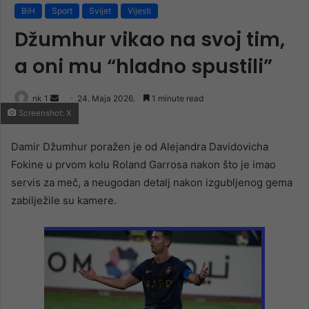
BiH
Sport
Svijet
Vijesti
Džumhur vikao na svoj tim,
a oni mu “hladno spustili”
Send
nk 1
24. Maja 2026.
1 minute read
Screenshot: X
an
email
Damir Džumhur poražen je od Alejandra Davidovicha
Fokine u prvom kolu Roland Garrosa nakon što je imao
servis za meč, a neugodan detalj nakon izgubljenog gema
zabilježile su kamere.