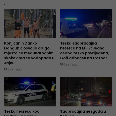
Konjičanin Danko
Teška saobraćajna
Dangubić osvojio drugo
nesreća na M-17: Jedna
mjesto na međunarodnim
osoba teško povrijeđena,
skokovima sa vodopada u
Golf odbačen na trotoar
Jajcu
6 sati ago
6 sati ago
Teška nesreća kod
Saobraćajna nezgoda u