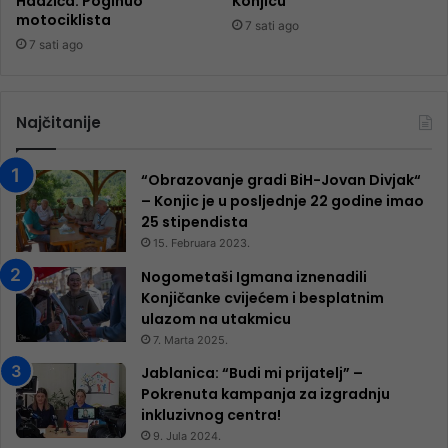
Hadžića: Poginuo
Konjicu
motociklista
7 sati ago
7 sati ago
Najčitanije
“Obrazovanje gradi BiH-Jovan Divjak“
– Konjic je u posljednje 22 godine imao
25 ​​stipendista
15. Februara 2023.
Nogometaši Igmana iznenadili
Konjičanke cvijećem i besplatnim
ulazom na utakmicu
7. Marta 2025.
Jablanica: “Budi mi prijatelj” –
Pokrenuta kampanja za izgradnju
inkluzivnog centra!
9. Jula 2024.