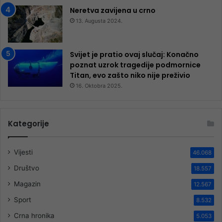
Neretva zavijena u crno
13. Augusta 2024.
Svijet je pratio ovaj slučaj: Konačno
poznat uzrok tragedije podmornice
Titan, evo zašto niko nije preživio
16. Oktobra 2025.
Kategorije
Vijesti
46.068
Društvo
18.557
Magazin
12.567
Sport
8.532
Crna hronika
5.053