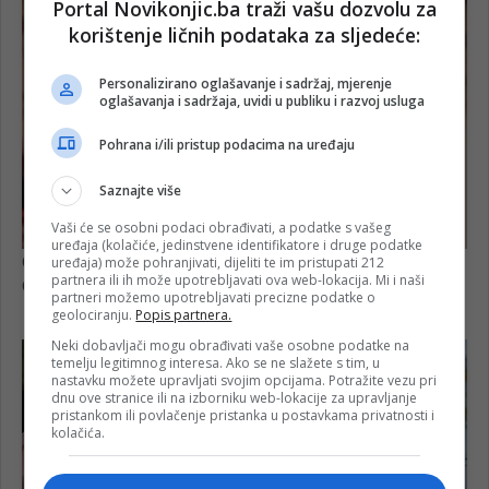
Portal Novikonjic.ba traži vašu dozvolu za
korištenje ličnih podataka za sljedeće:
Personalizirano oglašavanje i sadržaj, mjerenje
oglašavanja i sadržaja, uvidi u publiku i razvoj usluga
Pohrana i/ili pristup podacima na uređaju
Saznajte više
Vaši će se osobni podaci obrađivati, a podatke s vašeg
uređaja (kolačiće, jedinstvene identifikatore i druge podatke
uređaja) može pohranjivati, dijeliti te im pristupati 212
partnera ili ih može upotrebljavati ova web-lokacija. Mi i naši
partneri možemo upotrebljavati precizne podatke o
geolociranju.
Popis partnera.
Neki dobavljači mogu obrađivati vaše osobne podatke na
temelju legitimnog interesa. Ako se ne slažete s tim, u
nastavku možete upravljati svojim opcijama. Potražite vezu pri
dnu ove stranice ili na izborniku web-lokacije za upravljanje
pristankom ili povlačenje pristanka u postavkama privatnosti i
kolačića.