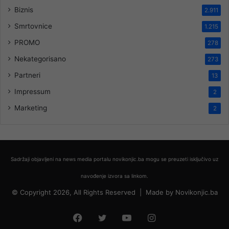
Biznis
2.911
Smrtovnice
1.215
PROMO
278
Nekategorisano
273
Partneri
13
Impressum
2
Marketing
2
Sadržaji objavljeni na news media portalu novikonjic.ba mogu se preuzeti isključivo uz
navođenje izvora sa linkom.
© Copyright 2026, All Rights Reserved |
Made by
Novikonjic.ba
Facebook
Twitter
YouTube
Instagram