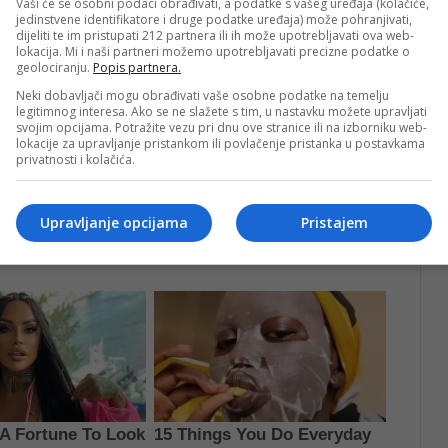
Vaši će se osobni podaci obrađivati, a podatke s vašeg uređaja (kolačiće,
jedinstvene identifikatore i druge podatke uređaja) može pohranjivati,
dijeliti te im pristupati 212 partnera ili ih može upotrebljavati ova web-
lokacija. Mi i naši partneri možemo upotrebljavati precizne podatke o
geolociranju.
Popis partnera.
Neki dobavljači mogu obrađivati vaše osobne podatke na temelju
legitimnog interesa. Ako se ne slažete s tim, u nastavku možete upravljati
svojim opcijama. Potražite vezu pri dnu ove stranice ili na izborniku web-
lokacije za upravljanje pristankom ili povlačenje pristanka u postavkama
privatnosti i kolačića.
Upravljanje opcijama
Pristajem