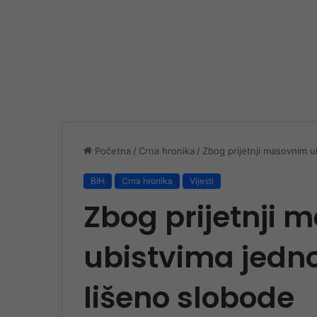
Početna
/
Crna hronika
/
Zbog prijetnji masovnim ub
BiH
Crna hronika
Vijesti
Zbog prijetnji
ubistvima jedno 
lišeno slobode