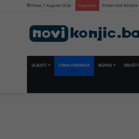
Požari kod Konjica 
Petak, 7 Augusta 2026
Popularno
VIJESTI
CRNA HRONIKA
BIZNIS
DRUŠT