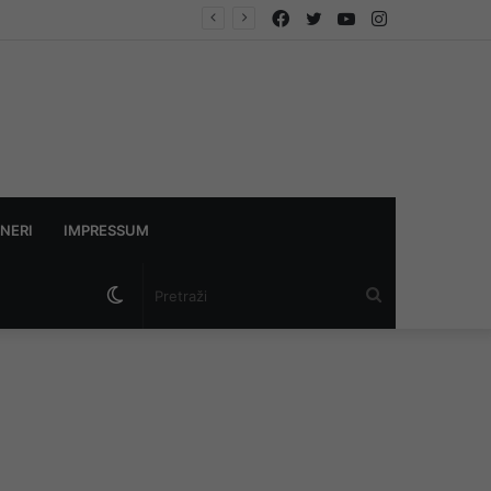
Facebook
Twitter
YouTube
Instagram
avlja tokom noći
NERI
IMPRESSUM
Switch
Pretraži
skin