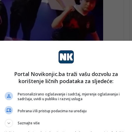
e su postupajući po navedenim saznanjima, a pod
jevo i Naredbi Kantonalnog suda u Sarajevu
(1985) iz Sarajeva i izvršen je pretres objekta koje
Portal Novikonjic.ba traži vašu dozvolu za
korištenje ličnih podataka za sljedeće:
 predmeti koji će biti korišteni u dokazivanju krivičnog
Personalizirano oglašavanje i sadržaj, mjerenje oglašavanja i
sadržaja, uvidi u publiku i razvoj usluga
o u službene prostorije Federalne uprave policije radi
kom roku, uz Izvještaj o počinjenom krivičnom djelu,
Pohrana i/ili pristup podacima na uređaju
va Kantona Sarajevo.
Saznajte više