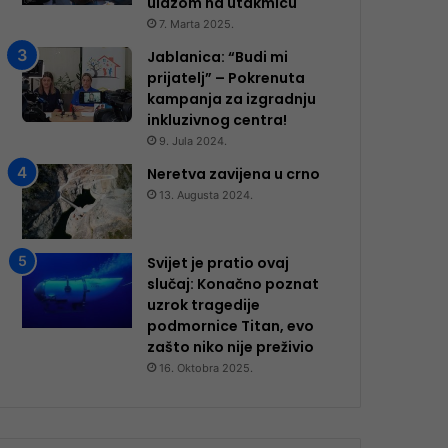
ulazom na utakmicu
7. Marta 2025.
Jablanica: “Budi mi
prijatelj” – Pokrenuta
kampanja za izgradnju
inkluzivnog centra!
9. Jula 2024.
Neretva zavijena u crno
13. Augusta 2024.
Svijet je pratio ovaj
slučaj: Konačno poznat
uzrok tragedije
podmornice Titan, evo
zašto niko nije preživio
16. Oktobra 2025.