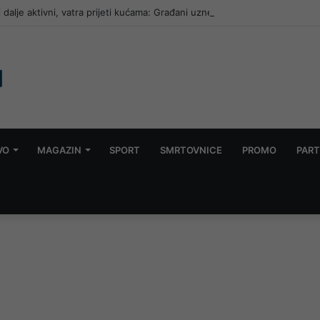
i dalje aktivni, vatra prijeti kućama: Građani uznemireni, gašenje se nast
VO
MAGAZIN
SPORT
SMRTOVNICE
PROMO
PART