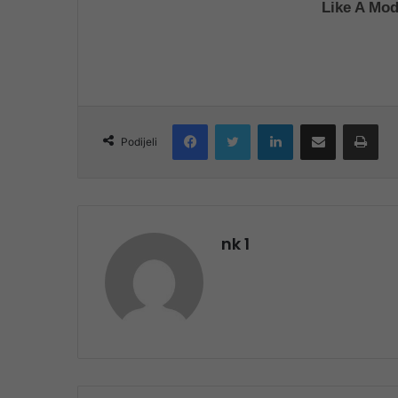
Facebook
Twitter
LinkedIn
Share via Email
Pri
Podijeli
nk 1