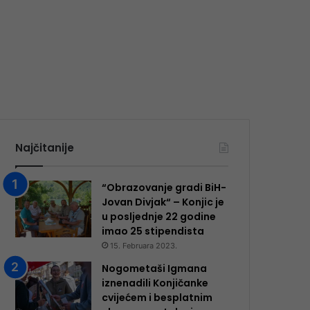
Najčitanije
“Obrazovanje gradi BiH-
Jovan Divjak“ – Konjic je
u posljednje 22 godine
imao 25 ​​stipendista
15. Februara 2023.
Nogometaši Igmana
iznenadili Konjičanke
cvijećem i besplatnim