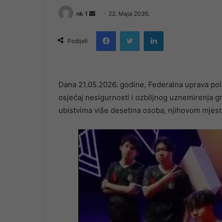
Send
nk 1
22. Maja 2026.
an
Facebook
Twitter
LinkedIn
email
Podijeli
Dana 21.05.2026. godine, Federalna uprava polici
osjećaj nesigurnosti i ozbiljnog uznemirenja gr
ubistvima više desetina osoba, njihovom mjest