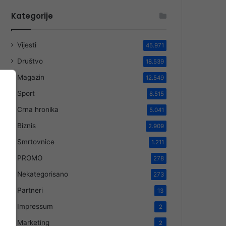
Kategorije
Vijesti
45.971
Društvo
18.539
Magazin
12.549
Sport
8.515
Crna hronika
5.041
Biznis
2.909
Smrtovnice
1.211
PROMO
278
Nekategorisano
273
Partneri
13
Impressum
2
Marketing
2