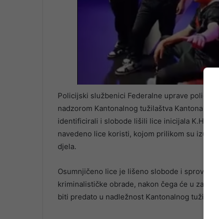
Policijski službenici Federalne uprave policij
nadzorom Kantonalnog tužilaštva Kantona Sara
identificirali i slobode lišili lice inicijala K.H. 
navedeno lice koristi, kojom prilikom su izuzeti
djela.
Osumnjičeno lice je lišeno slobode i sproveden
kriminalističke obrade, nakon čega će u zakons
biti predato u nadležnost Kantonalnog tužilašt