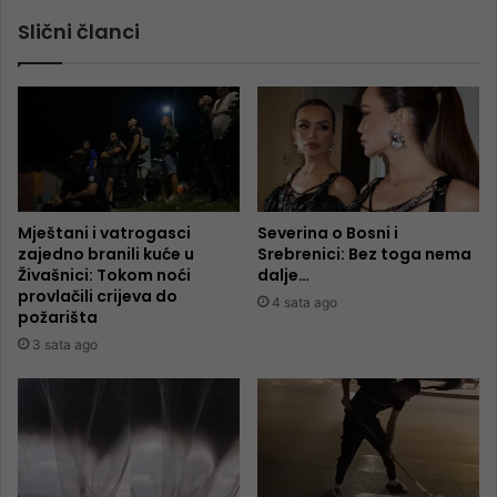
Slični članci
Mještani i vatrogasci
Severina o Bosni i
zajedno branili kuće u
Srebrenici: Bez toga nema
Živašnici: Tokom noći
dalje…
provlačili crijeva do
4 sata ago
požarišta
3 sata ago