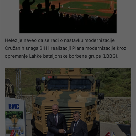
Helez je naveo da se radi o nastavku modernizacije
Oružanih snaga BiH i realizaciji Plana modernizacije kroz
opremanje Lahke bataljonske borbene grupe (LBBG).