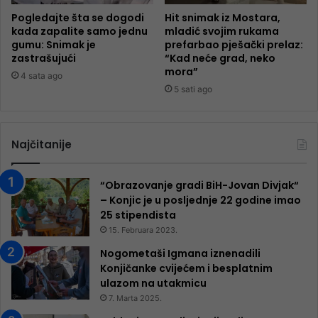
Pogledajte šta se dogodi
Hit snimak iz Mostara,
kada zapalite samo jednu
mladić svojim rukama
gumu: Snimak je
prefarbao pješački prelaz:
zastrašujući
“Kad neće grad, neko
mora”
4 sata ago
5 sati ago
Najčitanije
“Obrazovanje gradi BiH-Jovan Divjak“
– Konjic je u posljednje 22 godine imao
25 ​​stipendista
15. Februara 2023.
Nogometaši Igmana iznenadili
Konjičanke cvijećem i besplatnim
ulazom na utakmicu
7. Marta 2025.