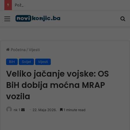
Požari kod Konjica i dalje aktivni, vatra prijeti kućama: Građani uznemireni, gašenje se nastavlja tokom noći
Meni
Pr
Početna
/
Vijesti
BiH
Svijet
Vijesti
Veliko jačanje vojske: OS
BiH dobija moćna MRAP
vozila
Send
nk 1
22. Maja 2026.
1 minute read
an
email