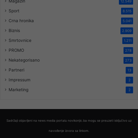
Magazin
12.549
Sport
8.515
Crna hronika
5.041
Biznis
2.909
Smrtovnice
1.211
PROMO
278
Nekategorisano
273
Partneri
13
Impressum
2
Marketing
2
Sadržaji objavljeni na news media portalu novikonjic.ba mogu se preuzeti isključivo uz
navođenje izvora sa linkom.