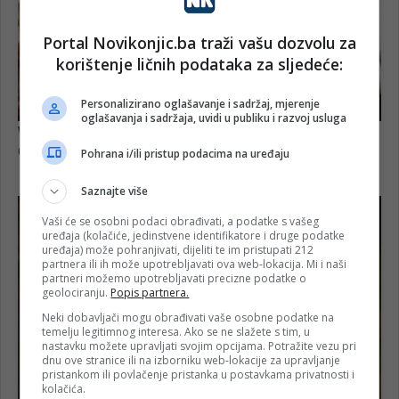
Portal Novikonjic.ba traži vašu dozvolu za
korištenje ličnih podataka za sljedeće:
Personalizirano oglašavanje i sadržaj, mjerenje
oglašavanja i sadržaja, uvidi u publiku i razvoj usluga
Pohrana i/ili pristup podacima na uređaju
Saznajte više
Vaši će se osobni podaci obrađivati, a podatke s vašeg
uređaja (kolačiće, jedinstvene identifikatore i druge podatke
uređaja) može pohranjivati, dijeliti te im pristupati 212
partnera ili ih može upotrebljavati ova web-lokacija. Mi i naši
partneri možemo upotrebljavati precizne podatke o
geolociranju.
Popis partnera.
Neki dobavljači mogu obrađivati vaše osobne podatke na
temelju legitimnog interesa. Ako se ne slažete s tim, u
nastavku možete upravljati svojim opcijama. Potražite vezu pri
dnu ove stranice ili na izborniku web-lokacije za upravljanje
pristankom ili povlačenje pristanka u postavkama privatnosti i
kolačića.