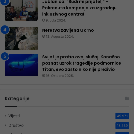
Jablanica: “Budi mi prijatelj” –
Pokrenuta kampanja za izgradnju
inkluzivnog centra!
9. Jula 2024.
Neretva zavijena u crno
13. Augusta 2024.
Svijet je pratio ovaj slučaj: Konačno
poznat uzrok tragedije podmornice
Titan, evo zašto niko nije preživio
16. Oktobra 2025.
Kategorije
Vijesti
45.971
Društvo
18.539