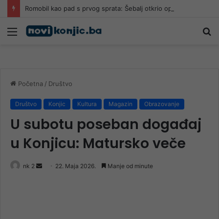
Romobil kao pad s prvog sprata: Šebalj otkrio opasnosti
Meni
Pr
Početna
/
Društvo
Društvo
Konjic
Kultura
Magazin
Obrazovanje
U subotu poseban događaj
u Konjicu: Matursko veče
Send
nk 2
22. Maja 2026.
Manje od minute
an
email