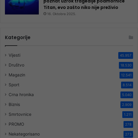
poznat uzrok tragedije podmornice
Titan, evo zašto niko nije preživio
16. Oktobra 2025.
Kategorije
Vijesti
45.957
Društvo
18.530
Magazin
12.541
Sport
8.514
Crna hronika
5.040
Biznis
2.909
Smrtovnice
1.211
PROMO
278
Nekategorisano
273