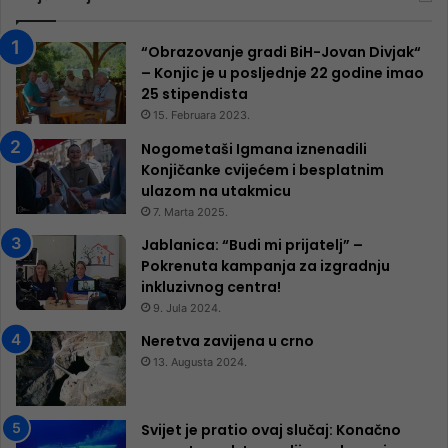
“Obrazovanje gradi BiH-Jovan Divjak“
– Konjic je u posljednje 22 godine imao
25 ​​stipendista
15. Februara 2023.
Nogometaši Igmana iznenadili
Konjičanke cvijećem i besplatnim
ulazom na utakmicu
7. Marta 2025.
Jablanica: “Budi mi prijatelj” –
Pokrenuta kampanja za izgradnju
inkluzivnog centra!
9. Jula 2024.
Neretva zavijena u crno
13. Augusta 2024.
Svijet je pratio ovaj slučaj: Konačno