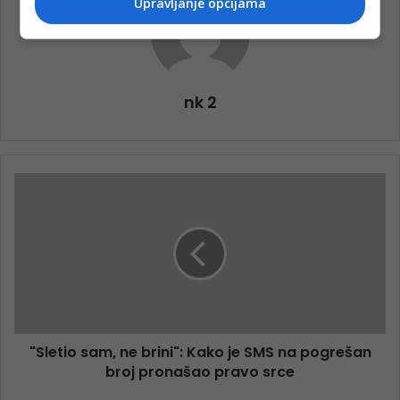
Upravljanje opcijama
nk 2
"Sletio sam, ne brini": Kako je SMS na pogrešan
broj pronašao pravo srce