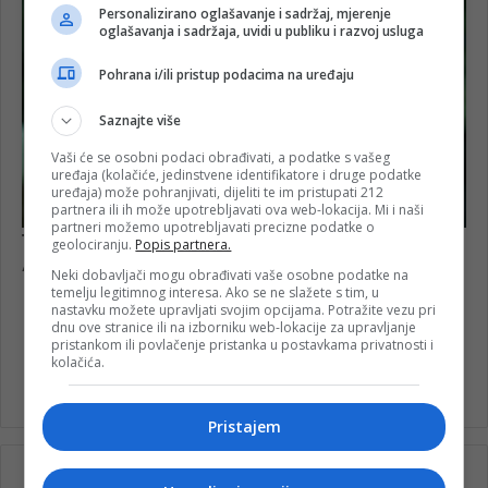
Personalizirano oglašavanje i sadržaj, mjerenje
oglašavanja i sadržaja, uvidi u publiku i razvoj usluga
Pohrana i/ili pristup podacima na uređaju
Saznajte više
Vaši će se osobni podaci obrađivati, a podatke s vašeg
uređaja (kolačiće, jedinstvene identifikatore i druge podatke
uređaja) može pohranjivati, dijeliti te im pristupati 212
partnera ili ih može upotrebljavati ova web-lokacija. Mi i naši
partneri možemo upotrebljavati precizne podatke o
geolociranju.
Popis partnera.
Neki dobavljači mogu obrađivati vaše osobne podatke na
temelju legitimnog interesa. Ako se ne slažete s tim, u
nastavku možete upravljati svojim opcijama. Potražite vezu pri
dnu ove stranice ili na izborniku web-lokacije za upravljanje
pristankom ili povlačenje pristanka u postavkama privatnosti i
kolačića.
Matursko veče
Srednja škola Konjic
Pristajem