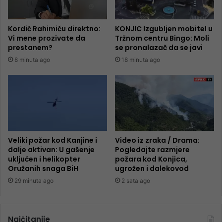
Kordić Rahimiću direktno:
KONJIC Izgubljen mobitel u
Vi mene prozivate da
Tržnom centru Bingo: Moli
prestanem?
se pronalazač da se javi
8 minuta ago
18 minuta ago
Veliki požar kod Kanjine i
Video iz zraka / Drama:
dalje aktivan: U gašenje
Pogledajte razmjere
uključen i helikopter
požara kod Konjica,
Oružanih snaga BiH
ugrožen i dalekovod
29 minuta ago
2 sata ago
Najčitanije