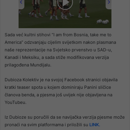
00:00
/
02:00
Sada već kultni stihovi “I am from Bosnia, take me to
America” odzvanjaju cijelim svijetkom nakon plasmana
naše reprezentacije na Svjetsko prvenstvo u SAD-u,
Kanadi i Meksiku, a sada stiže modifikovana verzija
prilagođena Mundijalu.
Dubioza Kolektiv je na svojoj Facebook stranici objavila
kratki teaser spota u kojem dominiraju Panini sličice
članova benda, a pjesma još uvijek nije objavljena na
YouTubeu.
Iz Dubioze su poručili da se navijačka verzija pjesme može
pronaći na svim platformama i priložili su
LINK.