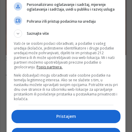
Personalizirano oglašavanje i sadržaj, mjerenje
oglašavanja i sadržaja, uvidi u publiku i razvoj usluga
Pohrana i/ili pristup podacima na uređaju
Saznajte više
Vaši će se osobni podaci obrađivati, a podatke s vašeg
uređaja (kolačiće, jedinstvene identifikatore i druge podatke
uređaja) može pohranjivati, dijeliti te im pristupati 212
partnera ili ih može upotrebljavati ova web-lokacija. Mi i naši
partneri možemo upotrebljavati precizne podatke o
geolociranju.
Popis partnera.
Neki dobavljači mogu obrađivati vaše osobne podatke na
temelju legitimnog interesa. Ako se ne slažete s tim, u
nastavku možete upravljati svojim opcijama. Potražite vezu pri
dnu ove stranice ili na izborniku web-lokacije za upravljanje
pristankom ili povlačenje pristanka u postavkama privatnosti i
kolačića.
Pristajem