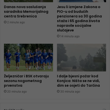
Danas nova saslušanja
Jesu li izmjene Zakona o
saradnika Memorijalnog
PIO-u od budućih
centra Srebrenica
penzionera sa 30 godina
staža i 65 godina života
2 minute ago
napravile socijalne
slučajeve
14 minuta ago
Željezničar i BSK otvaraju
I dalje bjesni požar kod
sezonu nogometnog
Konjica: Ništa se ne vidi,
prvenstva
dim se osjeti do Tarčina
20 minuta ago
30 minuta ago