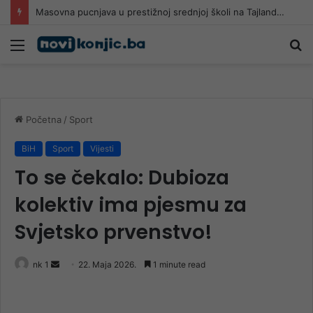
Masovna pucnjava u prestižnoj srednjoj školi na Tajlandu: Učenik (14) ubio najmanje šest osoba
Meni
Pr
Početna
/
Sport
BiH
Sport
Vijesti
To se čekalo: Dubioza
kolektiv ima pjesmu za
Svjetsko prvenstvo!
Send
nk 1
22. Maja 2026.
1 minute read
an
email