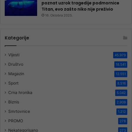
poznat uzrok tragedije podmornice
Titan, evo zašto niko nije preživio
16. Oktobra 2025.
Kategorije
Vijesti
45.979
Društvo
18.541
Magazin
12.551
Sport
8.516
Crna hronika
5.042
Biznis
2.909
Smrtovnice
1.212
PROMO
278
Nekategorisano
273