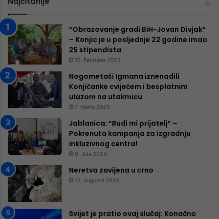
Najčitanije
“Obrazovanje gradi BiH-Jovan Divjak“
– Konjic je u posljednje 22 godine imao
25 ​​stipendista
15. Februara 2023.
Nogometaši Igmana iznenadili
Konjičanke cvijećem i besplatnim
ulazom na utakmicu
7. Marta 2025.
Jablanica: “Budi mi prijatelj” –
Pokrenuta kampanja za izgradnju
inkluzivnog centra!
9. Jula 2024.
Neretva zavijena u crno
13. Augusta 2024.
Svijet je pratio ovaj slučaj: Konačno