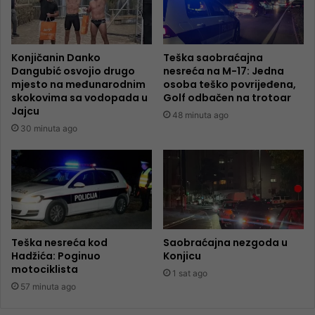
Konjičanin Danko
Teška saobraćajna
Dangubić osvojio drugo
nesreća na M-17: Jedna
mjesto na međunarodnim
osoba teško povrijeđena,
skokovima sa vodopada u
Golf odbačen na trotoar
Jajcu
48 minuta ago
30 minuta ago
Teška nesreća kod
Saobraćajna nezgoda u
Hadžića: Poginuo
Konjicu
motociklista
1 sat ago
57 minuta ago