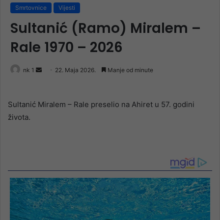
Smrtovnice
Vijesti
Sultanić (Ramo) Miralem –
Rale 1970 – 2026
Send
nk 1
22. Maja 2026.
Manje od minute
an
email
Sultanić Miralem – Rale preselio na Ahiret u 57. godini
života.