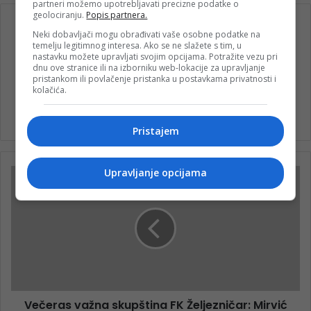
partneri možemo upotrebljavati precizne podatke o
geolociranju.
Popis partnera.
Neki dobavljači mogu obrađivati vaše osobne podatke na
temelju legitimnog interesa. Ako se ne slažete s tim, u
nastavku možete upravljati svojim opcijama. Potražite vezu pri
dnu ove stranice ili na izborniku web-lokacije za upravljanje
pristankom ili povlačenje pristanka u postavkama privatnosti i
kolačića.
nk 1
Pristajem
Upravljanje opcijama
Večeras važna skupština FK Željezničar: Mirvić