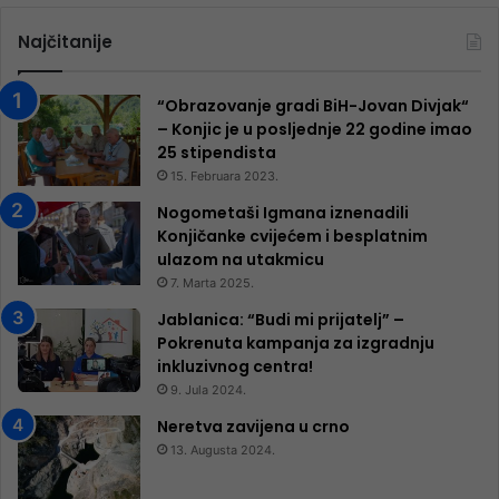
Najčitanije
“Obrazovanje gradi BiH-Jovan Divjak“
– Konjic je u posljednje 22 godine imao
25 ​​stipendista
15. Februara 2023.
Nogometaši Igmana iznenadili
Konjičanke cvijećem i besplatnim
ulazom na utakmicu
7. Marta 2025.
Jablanica: “Budi mi prijatelj” –
Pokrenuta kampanja za izgradnju
inkluzivnog centra!
9. Jula 2024.
Neretva zavijena u crno
13. Augusta 2024.