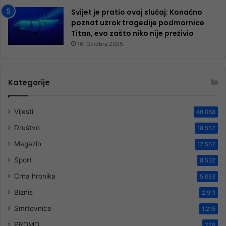
Svijet je pratio ovaj slučaj: Konačno
poznat uzrok tragedije podmornice
Titan, evo zašto niko nije preživio
16. Oktobra 2025.
Kategorije
Vijesti
46.068
Društvo
18.557
Magazin
12.567
Sport
8.532
Crna hronika
5.053
Biznis
2.911
Smrtovnice
1.215
PROMO
278