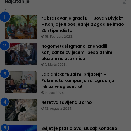
Najčitanije
“Obrazovanje gradi BiH-Jovan Divjak“
– Konjic je u posljednje 22 godine imao
25 ​​stipendista
15. Februara 2023.
Nogometaši Igmana iznenadili
Konjičanke cvijećem i besplatnim
ulazom na utakmicu
7. Marta 2025.
Jablanica: “Budi mi prijatelj” –
Pokrenuta kampanja za izgradnju
inkluzivnog centra!
9. Jula 2024.
Neretva zavijena u crno
13. Augusta 2024.
Svijet je pratio ovaj slučaj: Konačno