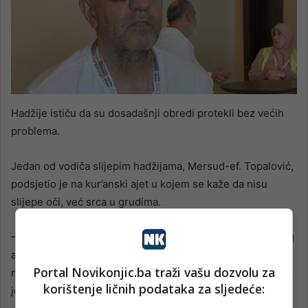
Hadžije ističu da su dosadašnji obredi protekli bez većih
problema.
Jedan od vodiča slijepim hadžijama, Mersud-ef. Topalović,
podsjetio je na kur’anski ajet u kojem se kaže da nisu
slijepe oči, već srca u grudima.
– Ovi primjeri naših slijepih hadžija potvrđuju značenje tog
ajeta. Ajet je objavljen upravo u suri El-Hadždž, a mi se
Portal Novikonjic.ba traži vašu dozvolu za
nalazimo na svetim mjestima i u obredima hadža – poručio
korištenje ličnih podataka za sljedeće:
je.