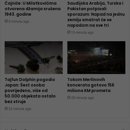
Čajniče: U Milatkovićima
Saudijska Arabija, Turska i
otvorena džamija srušena
Pakistan potpisali
1943. godine
sporazum: Napad na jednu
zemlju smatrat će se
6 minuta ago
napadom na sve tri
15 minuta ago
Tajfun Dolphin pogodio
Tokom Merlinovih
Japan: Šest osoba
koncerata gotovo 156
povrijeđeno, više od
miliona KM prometa
50.000 objekata ostalo
29 minuta ago
bez struje
22 minute ago