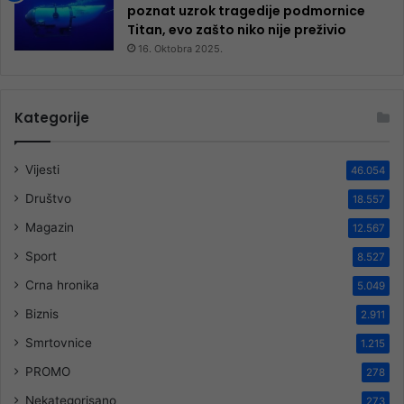
poznat uzrok tragedije podmornice
Titan, evo zašto niko nije preživio
16. Oktobra 2025.
Kategorije
Vijesti
46.054
Društvo
18.557
Magazin
12.567
Sport
8.527
Crna hronika
5.049
Biznis
2.911
Smrtovnice
1.215
PROMO
278
Nekategorisano
273