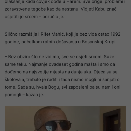
olakšanje kada čovjek dođe u Harem. Sve brige, problemi i
zdravstvene tegobe kao da nestanu. Vidjeti Kabu znači
osjetiti je srcem – poručio je.
Slično razmišlja i Rifet Mahić, koji je bez vida ostao 1992.
godine, početkom ratnih dešavanja u Bosanskoj Krupi.
– Bez obzira što ne vidimo, sve se osjeti srcem. Suze
same teku. Najmanje dvadeset godina maštali smo da
dođemo na najsvetije mjesta na dunjaluku. Djeca su se
školovala, trebalo je raditi i tada nismo mogli ni sanjati o
tome. Sada su, hvala Bogu, svi zaposleni pa su nam i oni
pomogli – kazao je.