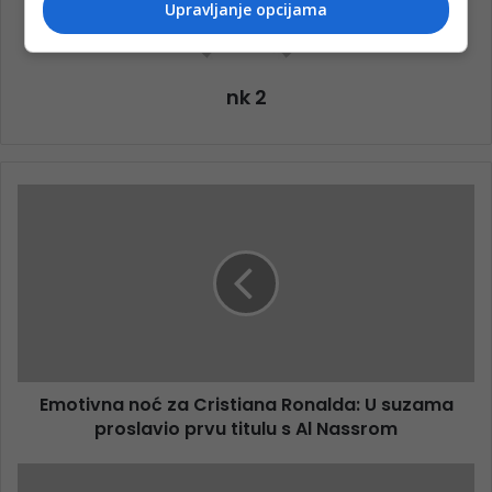
Upravljanje opcijama
nk 2
Emotivna noć za Cristiana Ronalda: U suzama
proslavio prvu titulu s Al Nassrom