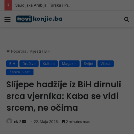
Saudijska Arabija, Turska i Pakistan potpisali sporazum: Napad na jednu zemlju smatrat će se napadom na sve tri
Meni
Pr
Početna
/
Vijesti
/
BiH
BiH
Društvo
Kultura
Magazin
Svijet
Vijesti
Zanimljivosti
Slijepe hadžije iz BiH dirnuli
srca vjernika: Kaba se vidi
srcem, ne očima
Send
nk 2
22. Maja 2026.
2 minutes read
an