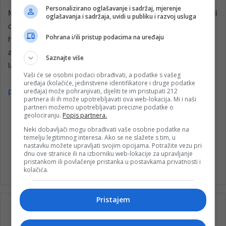
Personalizirano oglašavanje i sadržaj, mjerenje
Mufid i Rifet naredne dane provest će u ibadetu, iščekujući
oglašavanja i sadržaja, uvidi u publiku i razvoj usluga
dan Arefata zajedno s ostalim bosanskohercegovačkim
Pohrana i/ili pristup podacima na uređaju
hadžijama, dok je Ured za hadž i umru osigurao posebne
apartmane kako bi njihov boravak na svetim mjestima bio
Saznajte više
lakši i ugodniji.
Vaši će se osobni podaci obrađivati, a podatke s vašeg
uređaja (kolačiće, jedinstvene identifikatore i druge podatke
patria
uređaja) može pohranjivati, dijeliti te im pristupati 212
partnera ili ih može upotrebljavati ova web-lokacija. Mi i naši
partneri možemo upotrebljavati precizne podatke o
geolociranju.
Popis partnera.
Neki dobavljači mogu obrađivati vaše osobne podatke na
temelju legitimnog interesa. Ako se ne slažete s tim, u
hadž
hadžije
Mufid Kozlić
nastavku možete upravljati svojim opcijama. Potražite vezu pri
dnu ove stranice ili na izborniku web-lokacije za upravljanje
Rifet Mahić
Slijepe i slabovidne osobe
pristankom ili povlačenje pristanka u postavkama privatnosti i
kolačića.
Pristajem